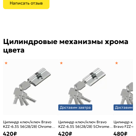
Написать отзыв
Цилиндровые механизмы хрома
цвета
Доставим завтра
Доставим з
Цилиндр ключ/ключ Bravo
Цилиндр ключ/ключ Bravo
Цилиндр кл
KZZ-6.3S 56(28/28) Chrome
KZZ-6.3S 56(28/28) SChrome
Bravo FZZ-6.
(алюм., 3 ключа)
(алюм., 3 ключа)
SChrome (ал
420
₽
420
₽
480
₽