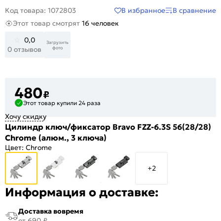
В избранное
В сравнение
Код товара: 1072803
Этот товар смотрят
16 человек
0,0
Загрузить
фото
0 отзывов
480
₽
Этот товар купили 24 раза
Хочу скидку
Цилиндр ключ/фиксатор Bravo FZZ-6.3S 56(28/28)
Chrome (алюм., 3 ключа)
Цвет:
Chrome
+2
Информация о доставке:
Доставка вовремя
от 690 ₽