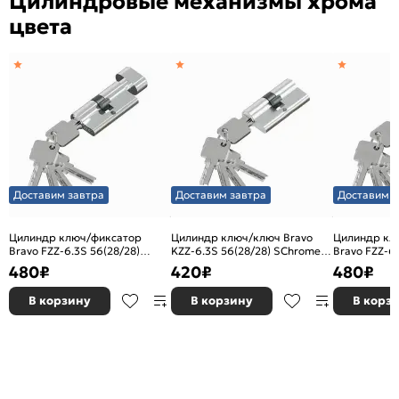
Цилиндровые механизмы хрома
цвета
Доставим завтра
Доставим завтра
Доставим з
Цилиндр ключ/фиксатор
Цилиндр ключ/ключ Bravo
Цилиндр кл
Bravo FZZ-6.3S 56(28/28)
KZZ-6.3S 56(28/28) SChrome
Bravo FZZ-6.
Chrome (алюм., 3 ключа)
(алюм., 3 ключа)
SChrome (ал
480
₽
420
₽
480
₽
В корзину
В корзину
В корз