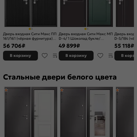
Вертушка цилиндровая:
Есть
Комплектующие:
Ручка, накладки, задвижка
Цвет:
Букле шоколад/Эмаль молоко
Качество:
ГОСТ 31173-2016
Дверь входная Сити Макс ПП
Дверь входная Сити Макс МП
Дверь вход
161/161 (чёрная фурнитура)
D-4/ 1 Шоколад букле/
D-5/184 (чё
Вес, кг:
109
Матовый черный/Матовый
Авокадо, 2 замка, с ночной
Чёрный муа
56 706
₽
49 899
₽
55 118
₽
черный, 2 замка, с ночной
задвижкой
Оскуро, 2 за
задвижкой
задвижкой
В корзину
В корзину
В корз
Стальные двери белого цвета