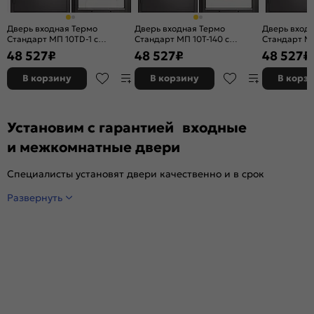
Дверь входная Термо
Дверь входная Термо
Дверь вход
Стандарт МП 10TD-1 с
Стандарт МП 10T-140 с
Стандарт МП
терморазрывом Шоколад
терморазрывом Шоколад
терморазр
48 527
₽
48 527
₽
48 527
₽
букле/Белый ларче, 2 замка, с
букле/Белый ларче, 2 замка, с
букле/Белый
ночной задвижкой
ночной задвижкой
ночной зад
В корзину
В корзину
В корз
Установим с гарантией входные
и межкомнатные двери
Специалисты установят двери качественно и в срок
Развернуть