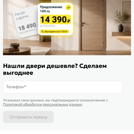
Расскажите о нас
Поделиться
Оцените магазин
ИКС 1340
© 2010—2026 Склад Дверей 169.RU
Нашли двери дешевле? Сделаем
Пользовательское соглашение
выгоднее
Политика обработки персональных данных
Карта сайта
Телефон*
В корзину
-
52 271
₽
Купить в 1 клик
Указывая свои данные, вы подтверждаете ознакомление c
Политикой обработки персональных данных
.
Отправить заявку
Каталог
Магазины
Позвонить
Написать
Корзина