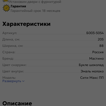
Установим двери с фурнитурой
Гарантия
Гарантийный срок 18 месяцев
Характеристики
Артикул:
Б003-5054
Длина, см:
205
Ширина, см:
88
Страна:
Россия
Бренд:
Мастино
Цвет снаружи:
Букле шоколад
Цвет внутри:
Эмаль молоко
Модель:
Сити Макс ПП
Развернуть
Открывание:
Левое
Открывание (˚):
180
Исполнение:
Панель-панель
Описание
Марка
Новолипецкий металлургический завод, завод