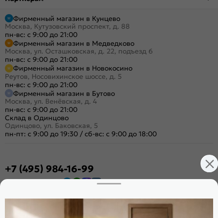
Фирменный магазин в Кунцево
Москва, Кутузовский проспект, д. 88
пн-вс: с 9:00 до 21:00
Фирменный магазин в Медведково
Москва, ул. Осташковская, д. 22, подъезд 6
пн-вс: с 9:00 до 21:00
Фирменный магазин в Новокосино
Реутов, Носовихинское шоссе, д. 5
пн-вс: с 9:00 до 21:00
Фирменный магазин в Бутово
Москва, ул. Венёвская, д. 4
пн-вс: с 9:00 до 21:00
Склад в Одинцово
Одинцово, ул. Баковская, 5
пн-пт: с 9:00 до 19:30
/
сб-вс: с 9:00 до 18:00
+7 (495) 984-16-99
Заказать звонок
Стать дилером