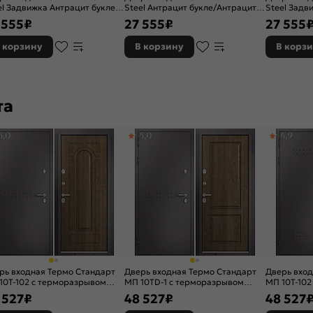
el Задвижка Антрацит букле/
Steel Антрацит букле/Антрацит
Steel Задв
рацит букле, 2 замка, с
букле, 2 замка
Антрацит бу
 555
₽
27 555
₽
27 555
ной задвижкой
ночной за
 корзину
В корзину
В корз
та
5,0
5,0
4,9
рь входная Термо Стандарт
Дверь входная Термо Стандарт
Дверь вход
10T-102 с терморазрывом
МП 10TD-1 с терморазрывом
МП 10T-102
олад букле/Орех грецкий, 2
Шоколад букле/Орех грецкий, 2
Шоколад бу
 527
₽
48 527
₽
48 527
ка, с ночной задвижкой
замка, с ночной задвижкой
замка, с н