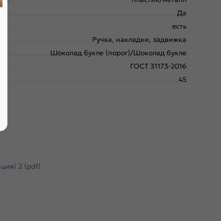
Да
есть
Ручка, накладки, задвижка
Шоколад букле (порог)/Шоколад букле
ГОСТ 31173-2016
45
ия) 2 (pdf)