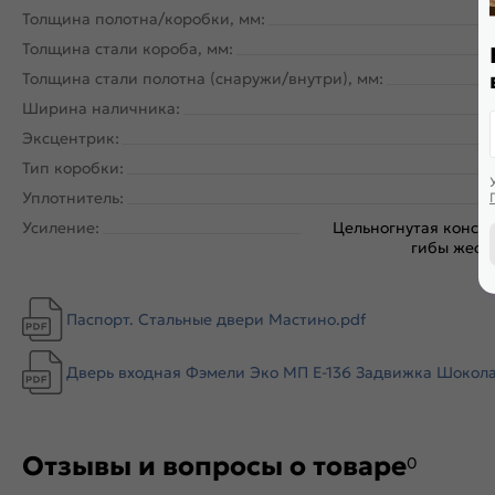
Толщина полотна/коробки, мм:
Толщина стали короба, мм:
Толщина стали полотна (снаружи/внутри), мм:
Ширина наличника:
Эксцентрик:
Тип коробки:
Уплотнитель:
Усиление:
Цельногнутая констр
гибы жестк
Паспорт. Стальные двери Мастино.pdf
Дверь входная Фэмели Эко МП E-136 Задвижка Шоколад 
Отзывы и вопросы о товаре
0