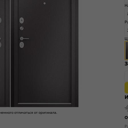
Н
Р
Ц
З
И
емного отличаться от оригинала.
О
Р