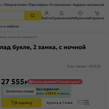
рам
Покупателям
Партнёрам
О компании
Адреса магазинов
Войти
Сравнение
Избранное
Корзина
и и мебель
амка, с ночной задвижкой
д букле, 2 замка, с ночной
Код товара: 280328
27 555
₽
Нашли дешевле? Снизим цену!
Без переплат
Оплатить позже
всего
4 593 ₽
в месяц
В корзину
Купить в 1 клик