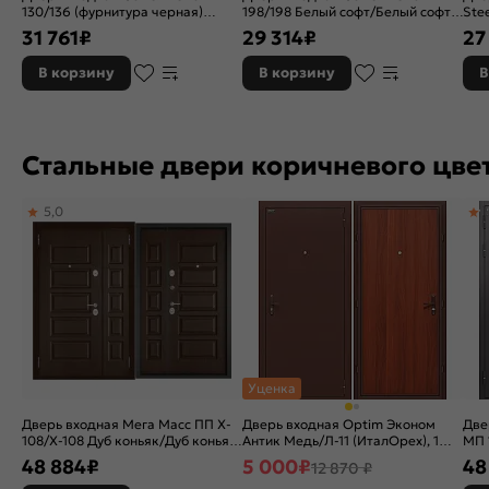
130/136 (фурнитура черная)
198/198 Белый софт/Белый софт,
Ste
Оскуро/Оскуро, 2 замка
2 замка
Ант
31 761
₽
29 314
₽
27
ноч
В корзину
В корзину
В
Стальные двери коричневого цве
5,0
Уценка
Дверь входная Мега Масс ПП X-
Дверь входная Optim Эконом
Две
108/X-108 Дуб коньяк/Дуб коньяк,
Антик Медь/Л-11 (ИталОрех), 1
МП 
2 замка, с ночной задвижкой
замок
Шок
48 884
₽
5 000
₽
48
12 870 ₽
зам