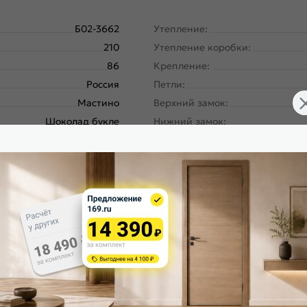
Б02-3662
Утепление:
210
Утепление коробки:
86
Крепление:
Россия
Петли:
Мастино
Верхний замок:
Шоколад букле
Нижний замок:
Шоколад букле
Класс замка:
Фэмели Эко ММ
Класс шумоизоляции:
Левое
Цилиндр:
180
Накладка цилиндровая наружн
Металл-металл
Накладка цилиндровая внутрен
ургический завод, завод
Накладка сувальдная наружная
Северсталь; РФ
Накладка сувальдная внутренн
Шоколад букле
Ручка:
Шоколад букле
Ночная задвижка:
Шоколад букле
Поворотник для ночной задвиж