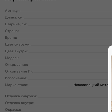
Артикул:
Длина, см:
Ширина, см:
Страна:
Бренд:
Цвет снаружи:
Цвет внутри:
Модель:
Открывание:
Открывание (˚):
Исполнение:
Марка стали:
Новолипецкий металл
Отделка снаружи:
Отделка внутри:
Окраска: