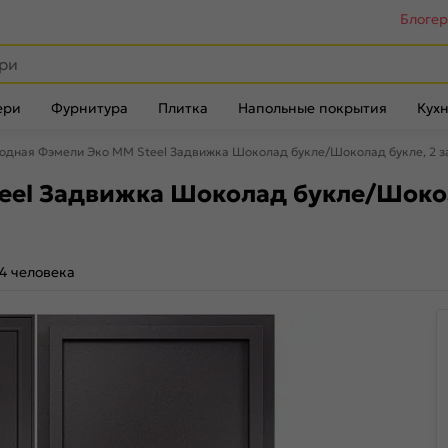
Блоге
ери
Фурнитура
Плитка
Напольные покрытия
Кухн
одная Фэмели Эко ММ Steel Задвижка Шоколад букле/Шоколад букле, 2 з
eel Задвижка Шоколад букле/Шокола
4 человека