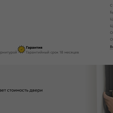
С
Б
Ц
Ц
О
О
В
Гарантия
урнитурой
Гарантийный срок 18 месяцев
ет стоимость двери