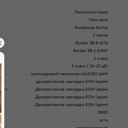
Пенополистирол
Мин вата
Анкерные болты
2 петли
Border ЗВ 8-6/14
Border ЗВ 4-3/85Г
4 класс
3 класс ( 20-25 дБ)
цилиндровый механизм 45х35(В) ЦАМ
ая:
декоративная накладка БОН (хром)
няя:
Декоративная накладка БОН (хром)
:
Декоративная накладка БОН (хром)
яя:
Декоративная накладка БОН (хром)
0883
есть
ки:
пластик/металл