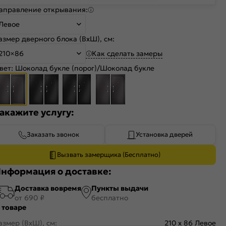
аправление открывания:
Левое
азмер дверного блока (ВхШ), см:
Как сделать замеры
210×86
вет:
Шоколад букле (порог)/Шоколад букле
акажите услугу:
Заказать звонок
Установка дверей
Вызвать замерщика (Бесплатно)
нформация о доставке:
Доставка вовремя
Пункты выдачи
от 690 ₽
бесплатно
 товаре
азмер (ВхШ), см:
210 x 86 Левое