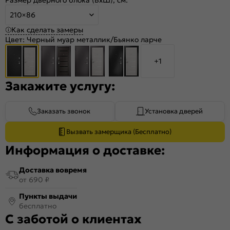
210×86
Как сделать замеры
Цвет:
Черный муар металлик/Бьянко ларче
+1
Закажите услугу:
Заказать звонок
Установка дверей
Вызвать замерщика (Бесплатно)
Информация о доставке:
Доставка вовремя
от 690 ₽
Пункты выдачи
бесплатно
С заботой о клиентах