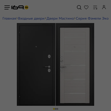
Главная
Входные двери
Двери Мастино
Серия Фэмели Эко