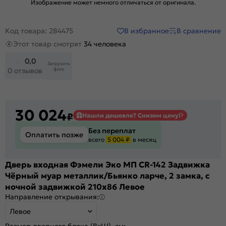
Изображение может немного отличаться от оригинала.
В избранное
В сравнение
Код товара: 284475
Этот товар смотрят
34 человека
0,0
Загрузить
фото
0 отзывов
30 024
₽
Нашли дешевле? Снизим цену!
Без переплат
Оплатить позже
всего
5 004 ₽
в месяц
Дверь входная Фэмели Эко МП CR-142 Задвижка
Чёрный муар металлик/Бьянко ларче, 2 замка, с
ночной задвижкой 210x86 Левое
Направление открывания:
Левое
Размер дверного блока (ВхШ), см: