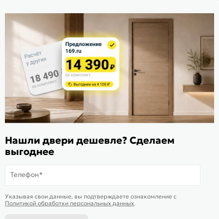
Стать дилером
Расскажите о нас
Поделиться
Оцените магазин
ИКС 1340
© 2010—2026 Склад Дверей 169.RU
Нашли двери дешевле? Сделаем
Пользовательское соглашение
выгоднее
Политика обработки персональных данных
Карта сайта
Телефон*
В корзину
-
30 024
₽
Купить в 1 клик
Указывая свои данные, вы подтверждаете ознакомление c
Политикой обработки персональных данных
.