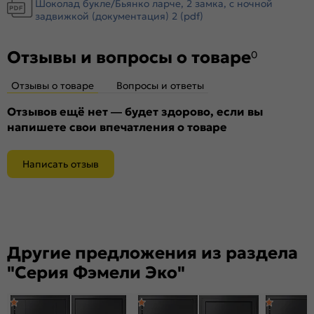
Шоколад букле/Бьянко ларче, 2 замка, с ночной
Крепление:
задвижкой (документация) 2 (pdf)
Анкерные болты
Петли:
2 петли
Отзывы и вопросы о товаре
Верхний замок:
Border ЗВ 8-6/14
0
Нижний замок:
Border ЗВ 4-3/85Г
Отзывы о товаре
Вопросы и ответы
Класс замка:
4 класс
Класс шумоизоляции:
Отзывов ещё нет — будет здорово, если вы
3 класс ( 20-25 дБ)
напишете свои впечатления о товаре
Цилиндр:
цилиндровый механизм 45х35(В) ЦАМ
Накладка цилиндровая
декоративная накладка БОН (хром)
наружная:
Написать отзыв
Накладка цилиндровая
декоративная накладка БОН (хром)
внутренняя:
Накладка сувальдная
декоративная накладка БОН (хром)
наружная:
Накладка сувальдная
декоративная накладка БОН (хром)
Другие предложения из раздела
внутренняя:
"Серия Фэмели Эко"
Ручка:
0883
Ночная задвижка:
есть
Поворотник для ночной задвижки:
металл