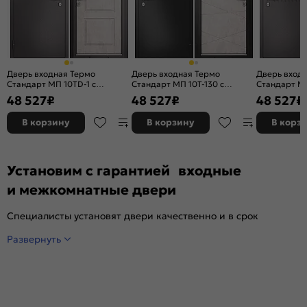
Дверь входная Термо
Дверь входная Термо
Дверь вход
Стандарт МП 10TD-1 с
Стандарт МП 10T-130 с
Стандарт МП
терморазрывом Шоколад
терморазрывом Антрацит
терморазр
48 527
₽
48 527
₽
48 527
₽
букле/Бетон бежевый, 2
букле/Бетон бежевый, 2
букле/Бетон
замка, с ночной задвижкой
замка, с ночной задвижкой
замка, с но
В корзину
В корзину
В корз
Установим с гарантией входные
и межкомнатные двери
Специалисты установят двери качественно и в срок
Развернуть