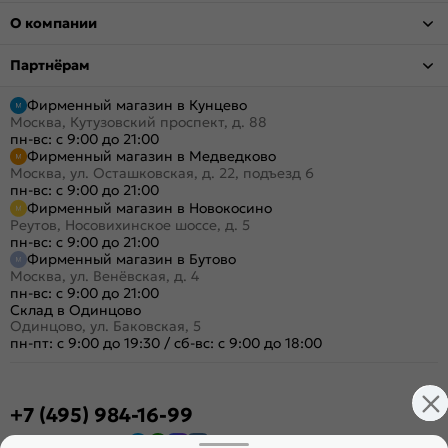
О компании
Партнёрам
Фирменный магазин в Кунцево
Москва, Кутузовский проспект, д. 88
пн-вс: с 9:00 до 21:00
Фирменный магазин в Медведково
Москва, ул. Осташковская, д. 22, подъезд 6
пн-вс: с 9:00 до 21:00
Фирменный магазин в Новокосино
Реутов, Носовихинское шоссе, д. 5
пн-вс: с 9:00 до 21:00
Фирменный магазин в Бутово
Москва, ул. Венёвская, д. 4
пн-вс: с 9:00 до 21:00
Склад в Одинцово
Одинцово, ул. Баковская, 5
пн-пт: с 9:00 до 19:30
/
сб-вс: с 9:00 до 18:00
+7 (495) 984-16-99
Заказать звонок