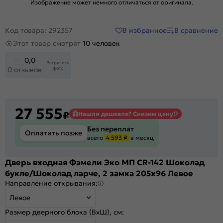
Изображение может немного отличаться от оригинала.
В избранное
В сравнение
Код товара: 292357
Этот товар смотрят
10 человек
0,0
Загрузить
фото
0 отзывов
27 555
₽
Нашли дешевле? Снизим цену!
Без переплат
Оплатить позже
всего
4 593 ₽
в месяц
Дверь входная Фэмели Эко МП CR-142 Шоколад
букле/Шоколад ларче, 2 замка 205x96 Левое
Направление открывания:
Левое
Размер дверного блока (ВхШ), см: