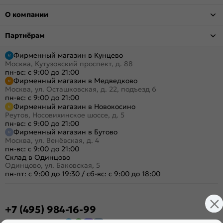
О компании
Партнёрам
Фирменный магазин в Кунцево
Москва, Кутузовский проспект, д. 88
пн-вс: с 9:00 до 21:00
Фирменный магазин в Медведково
Москва, ул. Осташковская, д. 22, подъезд 6
пн-вс: с 9:00 до 21:00
Фирменный магазин в Новокосино
Реутов, Носовихинское шоссе, д. 5
пн-вс: с 9:00 до 21:00
Фирменный магазин в Бутово
Москва, ул. Венёвская, д. 4
пн-вс: с 9:00 до 21:00
Склад в Одинцово
Одинцово, ул. Баковская, 5
пн-пт: с 9:00 до 19:30
/
сб-вс: с 9:00 до 18:00
+7 (495) 984-16-99