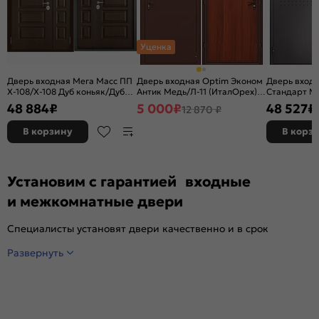
Уценка
Дверь входная Мега Масс ПП
Дверь входная Optim Эконом
Дверь вход
X-108/X-108 Дуб коньяк/Дуб
Антик Медь/Л-11 (ИталОрех), 1
Стандарт МП
коньяк, 2 замка, с ночной
замок
терморазр
48 884
₽
5 000
₽
48 527
₽
12 870 ₽
задвижкой
букле/Орех 
с ночной за
В корзину
В корз
Установим с гарантией входные
и межкомнатные двери
Специалисты установят двери качественно и в срок
Развернуть