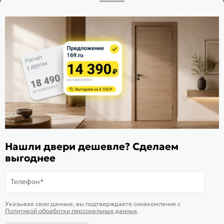
Заказать звонок
Стать дилером
Расскажите о нас
Поделиться
Оцените магазин
ИКС 1340
© 2010—2026 Склад Дверей 169.RU
Нашли двери дешевле? Сделаем
Пользовательское соглашение
выгоднее
Политика обработки персональных данных
Карта сайта
Телефон*
В корзину
-
27 555
₽
Купить в 1 клик
Указывая свои данные, вы подтверждаете ознакомление c
Политикой обработки персональных данных
.