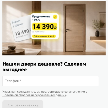
Стать дилером
Расскажите о нас
Поделиться
Оцените магазин
ИКС 1340
© 2010—2026 Склад Дверей 169.RU
Нашли двери дешевле? Сделаем
Пользовательское соглашение
выгоднее
Политика обработки персональных данных
Карта сайта
Телефон*
В корзину
-
30 024
₽
Купить в 1 клик
Указывая свои данные, вы подтверждаете ознакомление c
Политикой обработки персональных данных
.
Отправить заявку