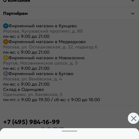
О компании
Партнёрам
Фирменный магазин в Кунцево
Москва, Кутузовский проспект, д. 88
пн-вс: с 9:00 до 21:00
Фирменный магазин в Медведково
Москва, ул. Осташковская, д. 22, подъезд 6
пн-вс: с 9:00 до 21:00
Фирменный магазин в Новокосино
Реутов, Носовихинское шоссе, д. 5
пн-вс: с 9:00 до 21:00
Фирменный магазин в Бутово
Москва, ул. Венёвская, д. 4
пн-вс: с 9:00 до 21:00
Склад в Одинцово
Одинцово, ул. Баковская, 5
пн-пт: с 9:00 до 19:30
/
сб-вс: с 9:00 до 18:00
+7 (495) 984-16-99
Заказать звонок