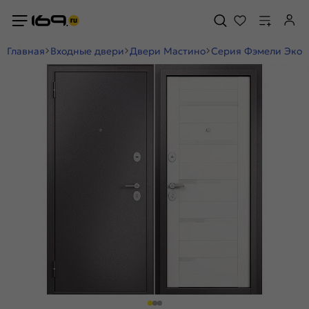
Главная
Входные двери
Двери Мастино
Серия Фэмели Эко