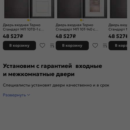
Дверь входная Термо
Дверь входная Термо
Дверь вход
Стандарт МП 10TD-1 с
Стандарт МП 10T-140 с
Стандарт МП
терморазрывом Шоколад
терморазрывом Шоколад
терморазр
48 527
₽
48 527
₽
48 527
₽
букле/Белый ларче, 2 замка, с
букле/Белый ларче, 2 замка, с
букле/Белый
ночной задвижкой
ночной задвижкой
ночной зад
В корзину
В корзину
В корз
Установим с гарантией входные
и межкомнатные двери
Специалисты установят двери качественно и в срок
Развернуть