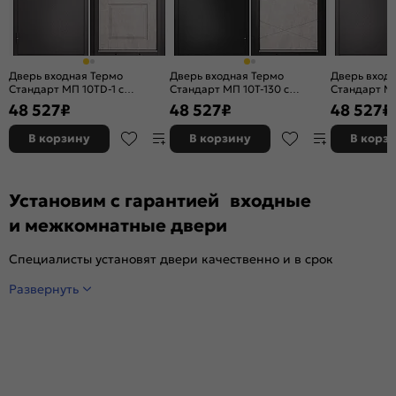
Дверь входная Термо
Дверь входная Термо
Дверь вход
Стандарт МП 10TD-1 с
Стандарт МП 10T-130 с
Стандарт МП
терморазрывом Шоколад
терморазрывом Антрацит
терморазр
48 527
₽
48 527
₽
48 527
₽
букле/Бетон бежевый, 2
букле/Бетон бежевый, 2
букле/Бетон
замка, с ночной задвижкой
замка, с ночной задвижкой
замка, с но
В корзину
В корзину
В корз
Установим с гарантией входные
и межкомнатные двери
Специалисты установят двери качественно и в срок
Развернуть