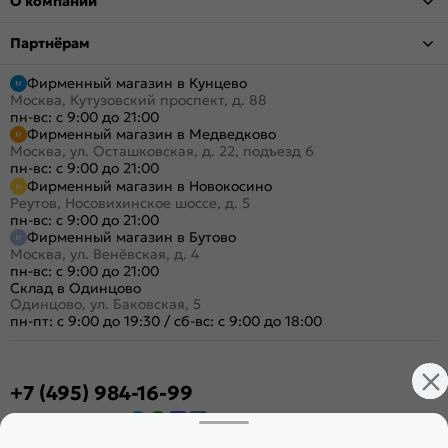
О компании
Партнёрам
Фирменный магазин в Кунцево
Москва, Кутузовский проспект, д. 88
пн-вс: с 9:00 до 21:00
Фирменный магазин в Медведково
Москва, ул. Осташковская, д. 22, подъезд 6
пн-вс: с 9:00 до 21:00
Фирменный магазин в Новокосино
Реутов, Носовихинское шоссе, д. 5
пн-вс: с 9:00 до 21:00
Фирменный магазин в Бутово
Москва, ул. Венёвская, д. 4
пн-вс: с 9:00 до 21:00
Склад в Одинцово
Одинцово, ул. Баковская, 5
пн-пт: с 9:00 до 19:30
/
сб-вс: с 9:00 до 18:00
+7 (495) 984-16-99
Заказать звонок