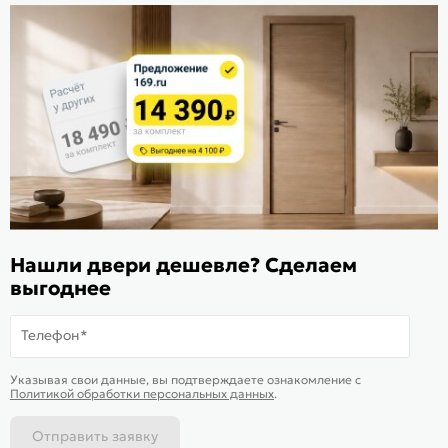
Стать дилером
Расскажите о нас
Поделиться
Оцените магазин
ИКС 1340
© 2010—2026 Склад Дверей 169.RU
Нашли двери дешевле? Сделаем
Пользовательское соглашение
выгоднее
Политика обработки персональных данных
Карта сайта
Телефон*
В корзину
-
27 555
₽
Купить в 1 клик
Указывая свои данные, вы подтверждаете ознакомление c
Политикой обработки персональных данных
.
Отправить заявку