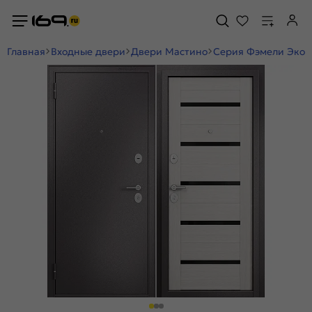
Главная
Входные двери
Двери Мастино
Серия Фэмели Эко