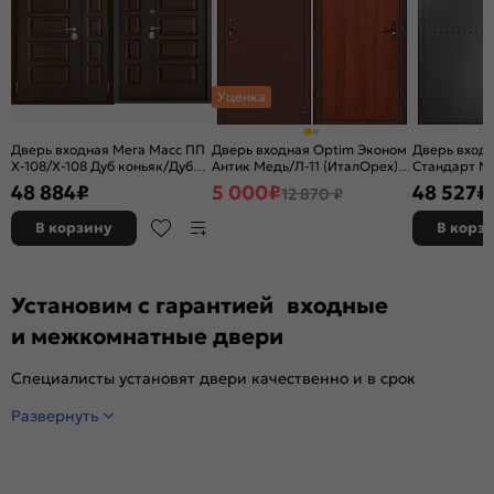
Уценка
Дверь входная Мега Масс ПП
Дверь входная Optim Эконом
Дверь вход
X-108/X-108 Дуб коньяк/Дуб
Антик Медь/Л-11 (ИталОрех), 1
Стандарт МП
коньяк, 2 замка, с ночной
замок
терморазр
48 884
₽
5 000
₽
48 527
₽
12 870 ₽
задвижкой
букле/Орех 
с ночной за
В корзину
В корз
Установим с гарантией входные
и межкомнатные двери
Специалисты установят двери качественно и в срок
Развернуть