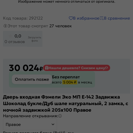
Изображение может немного отличаться от оригинала.
В избранное
В сравнение
Код товара: 292122
Этот товар смотрят
27 человек
0,0
Загрузить
фото
0 отзывов
30 024
₽
Нашли дешевле? Снизим цену!
Без переплат
Оплатить позже
всего
5 004 ₽
в месяц
Дверь входная Фэмели Эко МП E-142 Задвижка
Шоколад букле/Дуб шале натуральный, 2 замка, с
ночной задвижкой 205x100 Правое
Направление открывания:
Правое
Размер дверного блока (ВхШ), см: