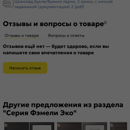
Шоколад букле/Бьянко ларче, 2 замка, с ночной
Крепление:
задвижкой (документация) 2 (pdf)
Анкерные болты
Петли:
2 петли
Отзывы и вопросы о товаре
Верхний замок:
Border ЗВ 8-6/14
0
Нижний замок:
Border ЗВ 4-3/85Г
Отзывы о товаре
Вопросы и ответы
Класс замка:
4 класс
Класс шумоизоляции:
Отзывов ещё нет — будет здорово, если вы
3 класс ( 20-25 дБ)
напишете свои впечатления о товаре
Цилиндр:
цилиндровый механизм 45х35(В) ЦАМ
Накладка цилиндровая
Декоративная накладка БОН (хром)
наружная:
Написать отзыв
Накладка цилиндровая
Декоративная накладка БОН (хром)
внутренняя:
Накладка сувальдная
декоративная накладка БОН (хром)
наружная:
Накладка сувальдная
декоративная накладка БОН (хром)
Другие предложения из раздела
внутренняя:
"Серия Фэмели Эко"
Ручка:
0883
Ночная задвижка:
есть
Поворотник для ночной задвижки:
металл