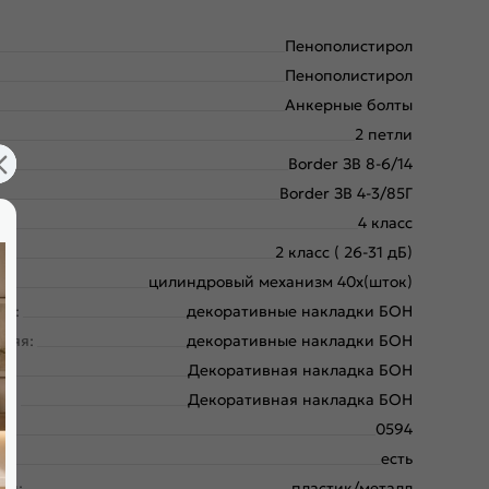
Пенополистирол
Пенополистирол
Анкерные болты
2 петли
Border ЗВ 8-6/14
Border ЗВ 4-3/85Г
4 класс
2 класс ( 26-31 дБ)
цилиндровый механизм 40х(шток)
ая:
декоративные накладки БОН
няя:
декоративные накладки БОН
:
Декоративная накладка БОН
яя:
Декоративная накладка БОН
0594
есть
ки:
пластик/металл