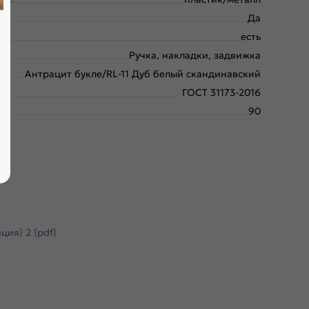
Да
есть
Ручка, накладки, задвижка
Антрацит букле/RL-11 Дуб белый скандинавский
ГОСТ 31173-2016
90
ия) 2 (pdf)