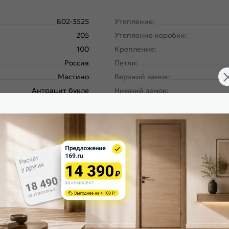
Б02-3525
Утепление:
205
Утепление коробки:
100
Крепление:
Россия
Петли:
Мастино
Верхний замок:
Антрацит букле
Нижний замок:
уб белый скандинавский
Класс замка:
Траст Эко МП
Класс шумоизоляции:
Левое
Цилиндр:
180
Накладка цилиндровая наружн
Металл-панель
Накладка цилиндровая внутрен
ургический завод, завод
Накладка сувальдная наружная
Северсталь; РФ
Накладка сувальдная внутренн
RL-11, Антрацит букле
Ручка:
ый скандинавский, 9ED-1
Ночная задвижка:
Антрацит букле
Поворотник для ночной задвиж