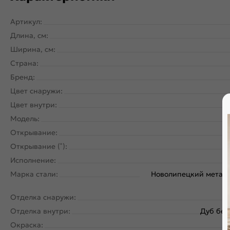
Артикул:
Длина, см:
Ширина, см:
Страна:
Бренд:
Цвет снаружи:
Цвет внутри:
Д
Модель:
Открывание:
Открывание (˚):
Исполнение:
Марка стали:
Новолипецкий металл
Отделка снаружи:
Отделка внутри:
Дуб бел
Окраска: