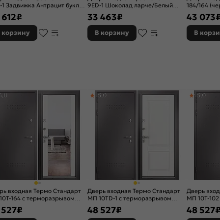
-1 Задвижка Антрацит букле/
9ED-1 Шоколад ларче/Белый
184/164 (ч
 белый скандинавский, 2
ларче, 2 замка
Чёрный ма
 612
₽
33 463
₽
43 073
ка, с ночной задвижкой
матовый, с 
ночной за
 корзину
В корзину
В корз
4,8
5,0
5,0
рь входная Термо Стандарт
Дверь входная Термо Стандарт
Дверь вход
10T-164 с терморазрывом
МП 10TD-1 с терморазрывом
МП 10T-102
олад букле/Белый ларче, 2
Шоколад букле/Белый софт, 2
Шоколад б
 527
₽
48 527
₽
48 527
ка, с ночной задвижкой
замка, с ночной задвижкой
матовый, 2