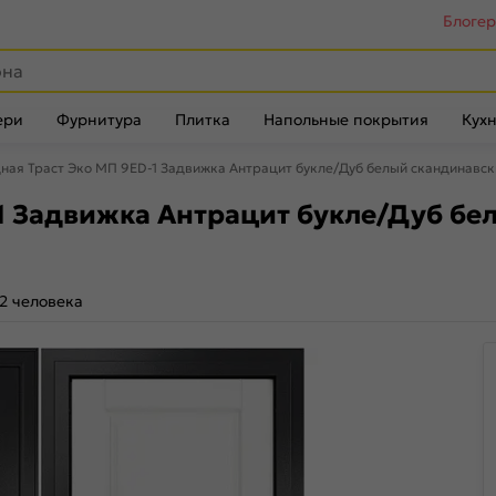
Блоге
ери
Фурнитура
Плитка
Напольные покрытия
Кухн
ная Траст Эко МП 9ED-1 Задвижка Антрацит букле/Дуб белый скандинавски
1 Задвижка Антрацит букле/Дуб бел
2 человека