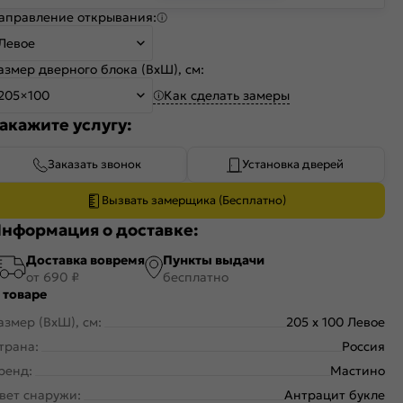
аправление открывания:
Левое
азмер дверного блока (ВхШ), см:
Как сделать замеры
205×100
акажите услугу:
Заказать звонок
Установка дверей
Вызвать замерщика (Бесплатно)
нформация о доставке:
Доставка вовремя
Пункты выдачи
от 690 ₽
бесплатно
 товаре
азмер (ВхШ), см:
205 x 100 Левое
трана:
Россия
ренд:
Мастино
вет снаружи:
Антрацит букле