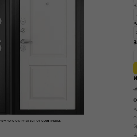
Н
Р
З
И
О
Р
С
емного отличаться от оригинала.
Б
Ц