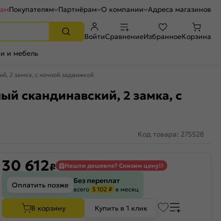
рам
Покупателям
Партнёрам
О компании
Адреса магазинов
Войти
Сравнение
Избранное
Корзина
и и мебель
й, 2 замка, с ночной задвижкой
ый скандинавский, 2 замка, с
Код товара: 275528
30 612
₽
Нашли дешевле? Снизим цену!
Без переплат
Оплатить позже
всего
5 102 ₽
в месяц
В корзину
Купить в 1 клик