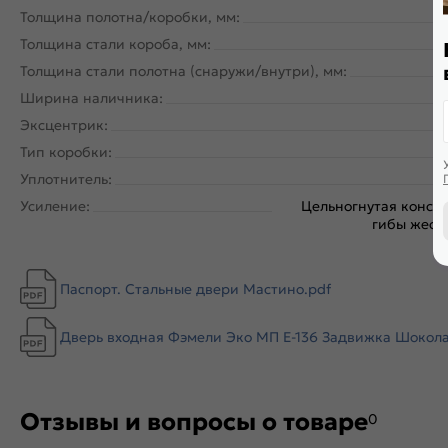
Толщина полотна/коробки, мм:
Толщина стали короба, мм:
Толщина стали полотна (снаружи/внутри), мм:
Ширина наличника:
Эксцентрик:
Тип коробки:
Уплотнитель:
Усиление:
Цельногнутая констр
гибы жестк
Паспорт. Стальные двери Мастино.pdf
Дверь входная Фэмели Эко МП E-136 Задвижка Шоколад 
Отзывы и вопросы о товаре
0