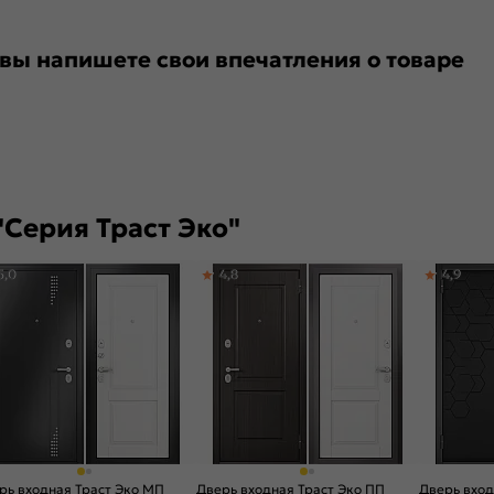
 вы напишете свои впечатления о товаре
Серия Траст Эко"
5,0
4,8
4,9
рь входная Траст Эко МП
Дверь входная Траст Эко ПП
Дверь вход