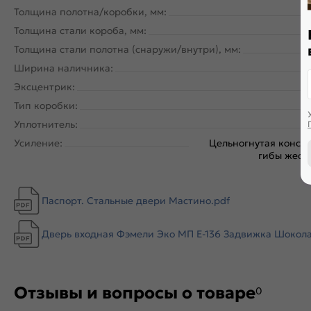
Толщина полотна/коробки, мм:
Толщина стали короба, мм:
Толщина стали полотна (снаружи/внутри), мм:
Ширина наличника:
Эксцентрик:
Тип коробки:
Уплотнитель:
Усиление:
Цельногнутая констр
гибы жестк
Паспорт. Стальные двери Мастино.pdf
Дверь входная Фэмели Эко МП E-136 Задвижка Шоколад 
Отзывы и вопросы о товаре
0