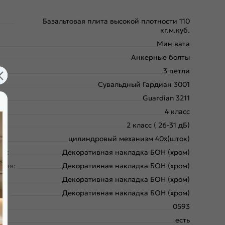
Базальтовая плита высокой плотности 110
кг.м.куб.
Мин вата
Анкерные болты
3 петли
Сувальдный Гардиан 3001
Guardian 3211
4 класс
2 класс ( 26-31 дБ)
цилиндровый механизм 40х(шток)
ая:
Декоративная накладка БОН (хром)
няя:
Декоративная накладка БОН (хром)
:
Декоративная накладка БОН (хром)
яя:
Декоративная накладка БОН (хром)
0593
есть