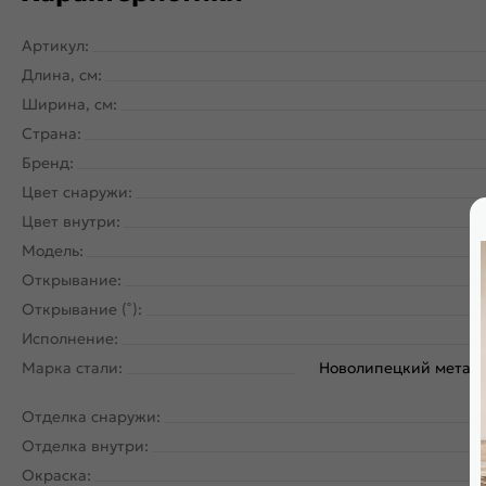
Артикул:
Длина, см:
Ширина, см:
Страна:
Бренд:
Цвет снаружи:
Цвет внутри:
Модель:
Открывание:
Открывание (˚):
Исполнение:
Марка стали:
Новолипецкий металл
Отделка снаружи:
Отделка внутри:
Окраска: