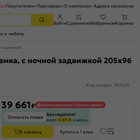
рам
Покупателям
Партнёрам
О компании
Адреса магазинов
Войти
Сравнение
Избранное
Корзина
и и мебель
й задвижкой
амка, с ночной задвижкой 205x96
Код товара: 267626
39 661
₽
Нашли дешевле? Снизим цену!
Без переплат
Оплатить позже
всего
6 611 ₽
в месяц
В корзину
Купить в 1 клик