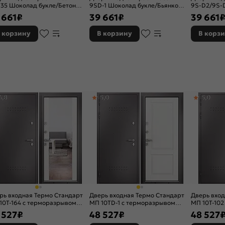
135 Шоколад букле/Бетон
9SD-1 Шоколад букле/Бьянко
9S-D2/9S-
ый, 2 замка, с ночной
ларче, 2 замка, с ночной
натуральны
 661
₽
39 661
₽
39 661
вижкой
задвижкой
замка, с н
 корзину
В корзину
В корз
4,8
5,0
5,0
рь входная Термо Стандарт
Дверь входная Термо Стандарт
Дверь вход
10T-164 с терморазрывом
МП 10TD-1 с терморазрывом
МП 10T-102
олад букле/Белый ларче, 2
Шоколад букле/Белый софт, 2
Шоколад б
 527
₽
48 527
₽
48 527
ка, с ночной задвижкой
замка, с ночной задвижкой
матовый, 2