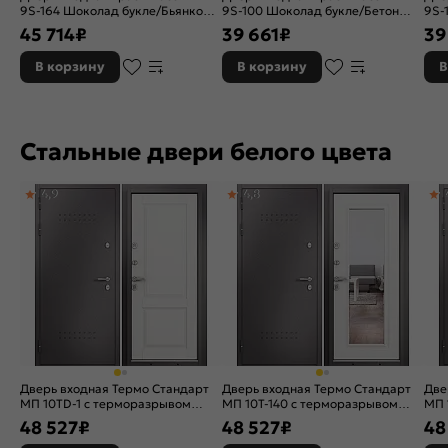
9S-164 Шоколад букле/Бьянко
9S-100 Шоколад букле/Бетон
9S-
ларче, с зеркалом, 2 замка, с
тёмный, 2 замка, с ночной
сер
45 714
₽
39 661
₽
39
ночной задвижкой
задвижкой
зад
В корзину
В корзину
В
Стальные двери белого цвета
4,9
4,8
Дверь входная Термо Стандарт
Дверь входная Термо Стандарт
Две
МП 10TD-1 с терморазрывом
МП 10T-140 с терморазрывом
МП 
Шоколад букле/Белый ларче, 2
Шоколад букле/Белый ларче, 2
Шок
48 527
₽
48 527
₽
48
замка, с ночной задвижкой
замка, с ночной задвижкой
зам