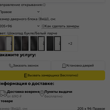
аправление открывания:
Правое
азмер дверного блока (ВхШ), см:
Как сделать замеры
205×96
вет:
Шоколад букле/Белый ларче
+2
акажите услугу:
Заказать звонок
Установка дверей
Вызвать замерщика (Бесплатно)
нформация о доставке:
Доставка вовремя
Пункты выдачи
от 690 ₽
бесплатно
 товаре
азмер (ВхШ), см:
205 x 96 Правое