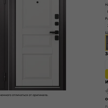
Н
Р
Ц
З
И
емного отличаться от оригинала.
О
Р