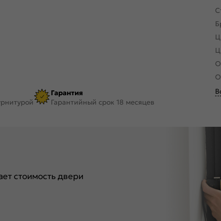
С
Б
Ц
Ц
О
О
В
Гарантия
урнитурой
Гарантийный срок 18 месяцев
ет стоимость двери