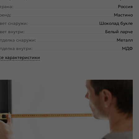
трана:
Россия
ренд:
Мастино
вет снаружи:
Шоколад букле
вет внутри:
Белый ларче
тделка снаружи:
Металл
тделка внутри:
МДФ
се характеристики