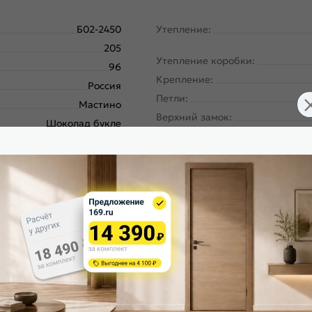
Б02-2450
Утепление:
205
Утепление коробки:
96
Крепление:
Россия
Петли:
Мастино
Верхний замок:
Шоколад букле
Нижний замок:
Белый ларче
Класс замка:
Траст Масс МП
Класс шумоизоляции:
Правое
Цилиндр:
180
Накладка цилиндровая наружн
Металл-панель
Накладка цилиндровая внутрен
ургический завод, завод
Северсталь; РФ
Накладка сувальдная наружная
Шоколад букле
Накладка сувальдная внутренн
Белый ларче, 9SD-2
Ручка:
Шоколад букле
Ночная задвижка: