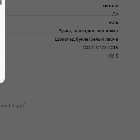
ки:
металл
Да
есть
Ручка, накладки, задвижка
Шоколад букле/Белый ларче
ГОСТ 31173-2016
106.5
ия) 2 (pdf)