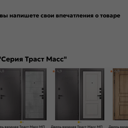
 вы напишете свои впечатления о товаре
Серия Траст Масс"
4,8
4,9
4,9
рь входная Траст Масс МП
Дверь входная Траст Масс МП
Дверь вход