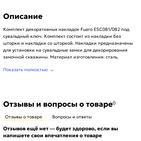
Тип:
Для входных дверей
Описание
Количество шт. в упаковке:
1
Комплект декоративных накладок Fuaro ESC081/082 под
сувальдный ключ. Комплект состоит из накладки без
шторки и накладки со шторкой. Накладки предназначены
для установки на сувальдные замки для декорирования
замочной скважины. Материал изготовления: сталь.
Саморезы в цвет накладок.
Показать полностью
Отзывы и вопросы о товаре
0
Отзывы о товаре
Вопросы и ответы
Отзывов ещё нет — будет здорово, если вы
напишете свои впечатления о товаре