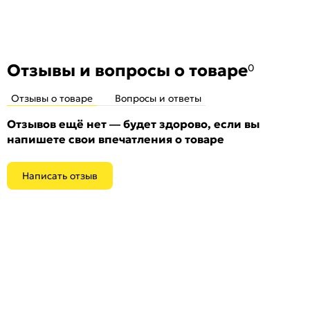
закрывания, что гарантирует 15 лет службы изделия.
Материал - алюминий. Комплектация: соединительный
квадрат 8*105 мм, комплект крепежной фурнитуры,
инструкция по установке. Гарантия: 5 лет.
Отзывы и вопросы о товаре
0
Отзывы о товаре
Вопросы и ответы
Отзывов ещё нет — будет здорово, если вы
напишете свои впечатления о товаре
Написать отзыв