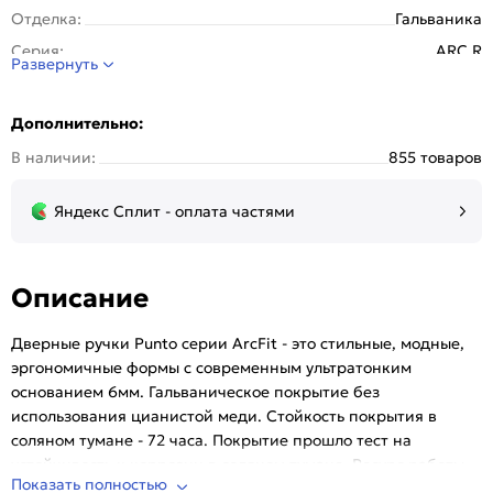
Отделка:
Гальваника
Серия:
ARC.R
Развернуть
Стиль:
Модерн
Страна происхождения:
Китай
Дополнительно:
Тип розетки:
Круглая
В наличии:
855 товаров
Тип упаковки:
Коробка
Цвет:
Матовый никель
Яндекс Сплит - оплата частями
Описание
Дверные ручки Punto серии ArcFit - это стильные, модные,
эргономичные формы c современным ультратонким
основанием 6мм. Гальваническое покрытие без
использования цианистой меди. Стойкость покрытия в
соляном тумане - 72 часа. Покрытие прошло тест на
устойчивость к коррозии в соляном тумане. Ресурс работы
Показать полностью
дверных ручек более 300 000 циклов открывания/