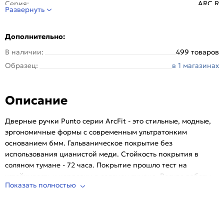
Серия:
ARC.R
Развернуть
Стиль:
Модерн
Страна происхождения:
Китай
Дополнительно:
Тип розетки:
Круглая
В наличии:
499 товаров
Тип упаковки:
Коробка
Образец:
в 1 магазинах
Цвет:
Хром
Описание
Дверные ручки Punto серии ArcFit - это стильные, модные,
эргономичные формы c современным ультратонким
основанием 6мм. Гальваническое покрытие без
использования цианистой меди. Стойкость покрытия в
соляном тумане - 72 часа. Покрытие прошло тест на
устойчивость к коррозии в соляном тумане. Ресурс работы
Показать полностью
дверных ручек более 300 000 циклов открывания/
закрывания, что гарантирует 15 лет службы изделия.
Материал - алюминий. Комплектация: соединительный
квадрат 8*105 мм, комплект крепежной фурнитуры,