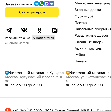
Межкомнатные две
Заказать звонок
Входные двери
Стать дилером
Фурнитура
Плитка
Напольные покрыти
Раздвижные двери
Расскажите о нас
Поделиться
Складные двери
Оцените магазин
Арки и порталы
Рейки
Панели
Фирменный магазин в Кунцево
Фирменный магазин в
Москва, Кутузовский проспект, д.
Москва, ул. Осташковская
88
6
пн-вс: с 9:00 до 21:00
пн-вс: с 9:00 до 21:00
Пользов
© 2010—2026 Склад Дверей 169.RU
ИКС 1340