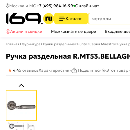
Москва и МО
+7 (495) 984-16-99
Онлайн-чат
Каталог
Акции и скидки
Межкомнатные двери
Входные дв
Главная
Фурнитура
Ручки раздельные
Punto
Серия Maestro
Ручка 
Ручка раздельная R.MT53.BELLAGI
4,4
5 отзывов
Характеристики
Этот товар
Поделиться