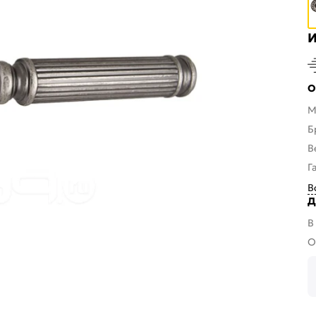
И
О
М
Б
В
Г
В
Д
В
О