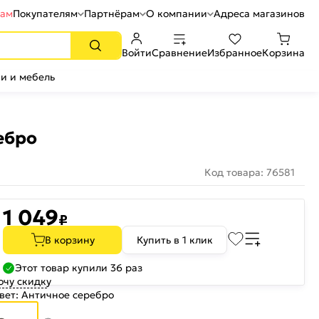
рам
Покупателям
Партнёрам
О компании
Адреса магазинов
Войти
Сравнение
Избранное
Корзина
и и мебель
ебро
Код товара: 76581
1 049
₽
В корзину
Купить в 1 клик
Этот товар купили 36 раз
очу скидку
вет:
Античное серебро