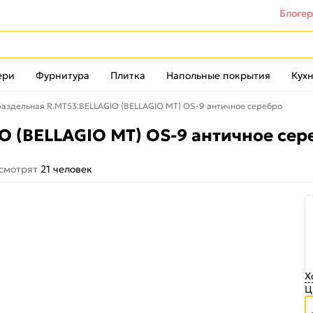
Блоге
ери
Фурнитура
Плитка
Напольные покрытия
Кухн
раздельная R.MT53.BELLAGIO (BELLAGIO MT) OS-9 античное серебро
O (BELLAGIO MT) OS-9 античное сер
 смотрят
21 человек
Х
Ц