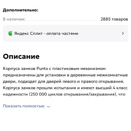
Дополнительно:
В наличии:
2885 товаров
Яндекс Сплит - оплата частями
Описание
Корпуса замков Punto c пластиковым механизмом
предназначены для установки в деревянные межкомнатные
двери, подходят для дверей левого и правого открывания.
Корпуса замков прошли испытания и имеют высший 4 класс
надежности (250 000 циклов открывания/закрывания), что
позволяет рекомендовать их для установки на двери
Показать полностью
помещений с большой проходимостью. Упаковка : блистер.