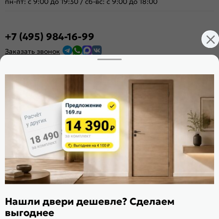
пн-пт: с 9:00 до 19:30
/
сб-вс: с 9:00 до 18:00
+7 (495) 984-16-99
Заказать звонок
Стать дилером
Расскажите о нас
Поделиться
Оцените магазин
ИКС 1340
© 2010—2026 Склад Дверей 169.RU
Пользовательское соглашение
Нашли двери дешевле? Сделаем
Политика обработки персональных данных
выгоднее