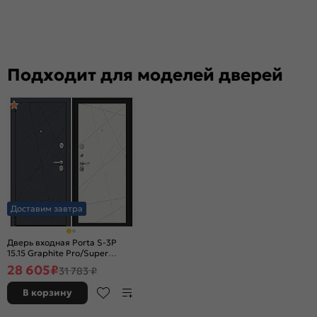
Подходит для моделей дверей
Доставим завтра
Дверь входная Porta S-3P
15.15 Graphite Pro/Super
White, 2 замка, с ночной
28 605
₽
31 783 ₽
задвижкой
В корзину