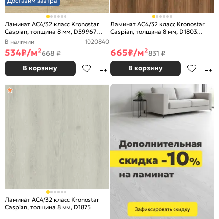
Доставим завтра
Ламинат AC4/32 класс Kronostar
Ламинат AC4/32 класс Kronostar
Caspian, толщина 8 мм, D59967
Caspian, толщина 8 мм, D1803
Дуб Литакия
Ясень Аламо
В наличии
1020840
534
₽/м²
665
₽/м²
668 ₽
831 ₽
В корзину
В корзину
Ламинат AC4/32 класс Kronostar
Caspian, толщина 8 мм, D1875
Кристо