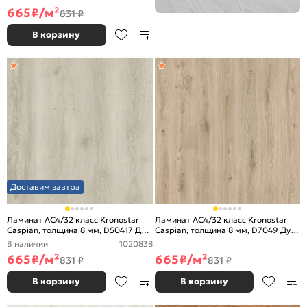
665
₽/м²
831 ₽
В корзину
Доставим завтра
Ламинат AC4/32 класс Kronostar
Ламинат AC4/32 класс Kronostar
Caspian, толщина 8 мм, D50417 Дуб
Caspian, толщина 8 мм, D7049 Дуб
Редмонд
Милано Натуральный
В наличии
1020838
665
₽/м²
665
₽/м²
831 ₽
831 ₽
В корзину
В корзину