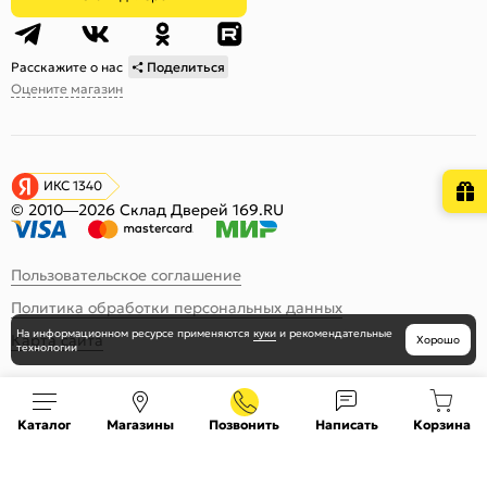
Расскажите о нас
Поделиться
Оцените магазин
ИКС 1340
© 2010—2026 Склад Дверей 169.RU
Пользовательское соглашение
Политика обработки персональных данных
На информационном ресурсе
применяются
куки
и рекомендательные
Карта сайта
Хорошо
технологии
Каталог
Магазины
Позвонить
Написать
Корзина