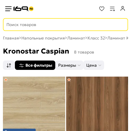
Главная
Напольные покрытия
Ламинат
Класс 32
Ламинат Kr
Kronostar Caspian
8 товаров
Все фильтры
Размеры
Цена