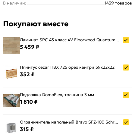
В наличии:
1439 товаров
Фаска:
4V
Площадь:
2.23
Покупают вместе
Влагозащищенность:
Да
Водостойкость:
8 часов
Максимальная температура, °C:
27
Ламинат SPC 43 класс 4V Floorwood Quantum, толщина 5 мм, 6532 Дуб Франк / Frank Oak
5 459 ₽
Совместим с системой теплый пол:
Да
Поверхность:
Брашированная | Матовая
Материал:
SPC
Плинтус cezar ПВХ 725 орех кантри 59x22x22
Рисунок:
Под дерево
352 ₽
Количество шт. в упаковке:
8
Объём:
0.011
Подложка DomoFlex, толщина 3 мм
Вес, кг:
18.7
1 810 ₽
Тип замка:
Замок
Ограничитель напольный Bravo SFZ-100 Schrome
315 ₽