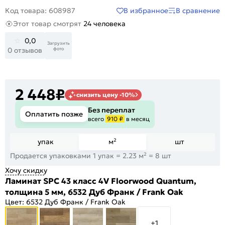
В избранное
В сравнение
Код товара: 608987
Этот товар смотрят
24 человека
0,0
Загрузить
фото
0 отзывов
2 448
₽
снизить цену -10%
Без переплат
Оплатить позже
всего
910 ₽
в месяц
упак
м²
шт
Продается упаковками 1 упак = 2.23 м² = 8 шт
Хочу скидку
Ламинат SPC 43 класс 4V Floorwood Quantum,
толщина 5 мм, 6532 Дуб Франк / Frank Oak
Цвет:
6532 Дуб Франк / Frank Oak
+1