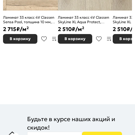
Ламинат 33 класс 4V Classen
Ламинат 33 класс 4V Classen
Ламинат 33 
Sensa Pool, толщина 10 мм,
SkyLine XL Aqua Protect,
SkyLine XL A
56874 Oak sand
толщина 8 мм, 56193 Carlos
толщина 8 м
2 715
₽/м²
2 510
₽/м²
2 510
₽/
В корзину
В корзину
В корз
Будьте в курсе наших акций и
скидок!