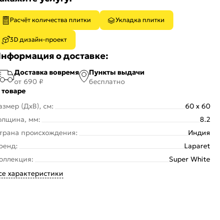
Расчёт количества плитки
Укладка плитки
3D дизайн-проект
нформация о доставке:
Доставка вовремя
Пункты выдачи
от 690 ₽
бесплатно
 товаре
азмер (ДхВ), см:
60 x 60
олщина, мм:
8.2
трана происхождения:
Индия
ренд:
Laparet
оллекция:
Super White
се характеристики