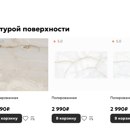
ктурой поверхности
5,0
5,0
5,0
ированная
Полированная
Полирован
190
₽
2 990
₽
2 990
₽
 корзину
В корзину
В корз