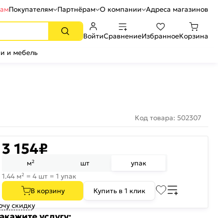
рам
Покупателям
Партнёрам
О компании
Адреса магазинов
Войти
Сравнение
Избранное
Корзина
и и мебель
Код товара: 502307
3 154
₽
м²
шт
упак
1.44 м² = 4 шт = 1 упак
В корзину
Купить в 1 клик
очу скидку
акажите услугу: