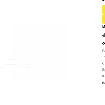
И
О
Р
Т
С
Б
К
В