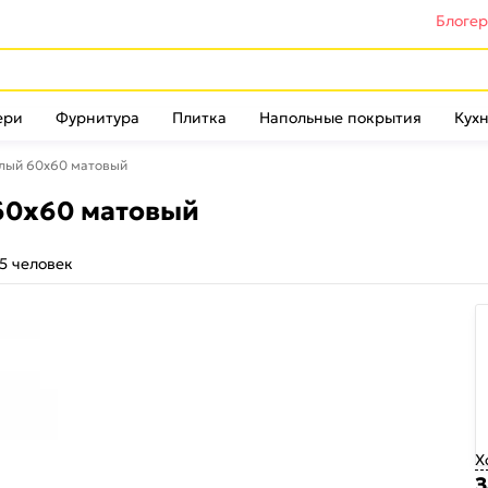
Блоге
ери
Фурнитура
Плитка
Напольные покрытия
Кухн
елый 60х60 матовый
60х60 матовый
5 человек
Х
З