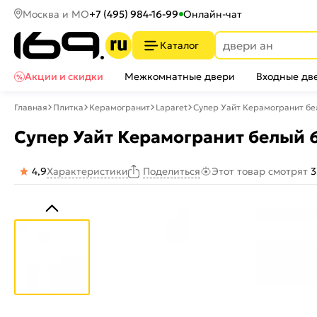
Москва и МО
+7 (495) 984-16-99
Онлайн-чат
Каталог
Акции и скидки
Межкомнатные двери
Входные дв
Главная
Плитка
Керамогранит
Laparet
Супер Уайт Керамогранит б
Супер Уайт Керамогранит белый 
4,9
Характеристики
Этот товар смотрят
3
Поделиться