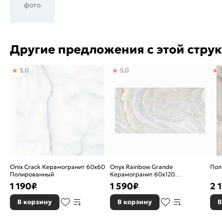
фото
Другие предложения с этой стру
5,0
5,0
Onix Crack Керамогранит 60х60
Onyx Rainbow Grande
Пол
Полированный
Керамогранит 60х120
Полированный
1 190
₽
1 590
₽
2 
В корзину
В корзину
В