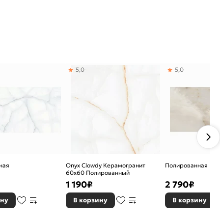
5,0
5,0
ная
Onyx Clowdy Керамогранит
Полированная
60х60 Полированный
1 190
₽
2 790
₽
ину
В корзину
В корзину