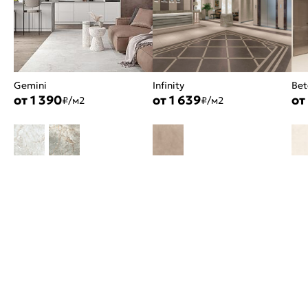
Gemini
Infinity
Bet
от 1 390
от 1 639
от
₽/м2
₽/м2