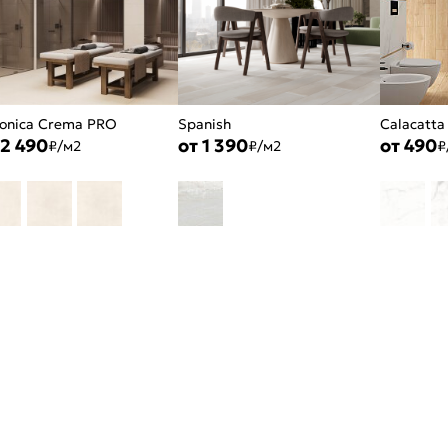
onica Crema PRO
Spanish
Calacatta
 2 490
от 1 390
от 490
₽/м2
₽/м2
₽