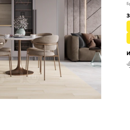
Б
З
И