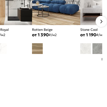
 Royal
Rotten Beige
Stone Cool
от 1 390
от 1 190
/м2
₽/м2
₽/м2
По