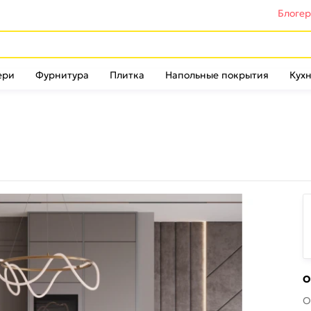
Блоге
ери
Фурнитура
Плитка
Напольные покрытия
Кухн
О
О