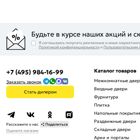
Будьте в курсе наших акций и с
Я соглашаюсь получать рекламные и иные маркетинго
Политикой конфиденциальности
и
Пользовательским
Каталог товаров
+7 (495) 984-16-99
Межкомнатные две
Заказать звонок
Входные двери
Стать дилером
Фурнитура
Плитка
Напольные покрыти
Раздвижные двери
Расскажите о нас
Поделиться
Складные двери
Оцените магазин
Арки и порталы