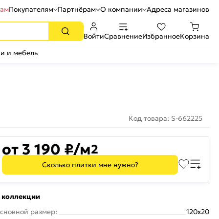
рам
Покупателям
Партнёрам
О компании
Адреса магазинов
Войти
Сравнение
Избранное
Корзина
и и мебель
Код товара: S-662225
от 3 190 ₽/м
2
Сколько плитки мне нужно?
 коллекции
сновной размер:
120x20