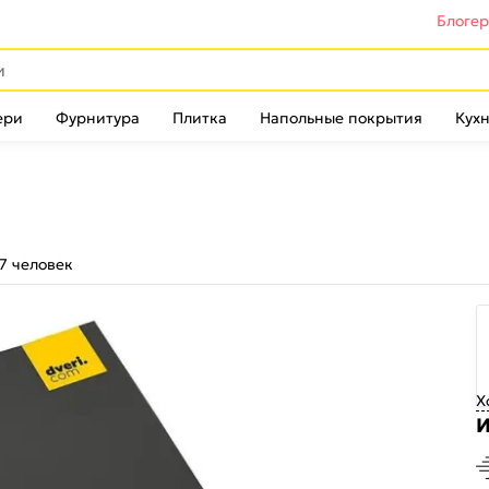
Блоге
ери
Фурнитура
Плитка
Напольные покрытия
Кухн
7 человек
Х
И