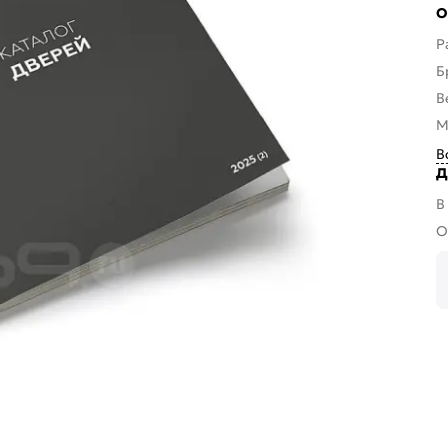
О
Р
Б
В
М
В
Д
В
О