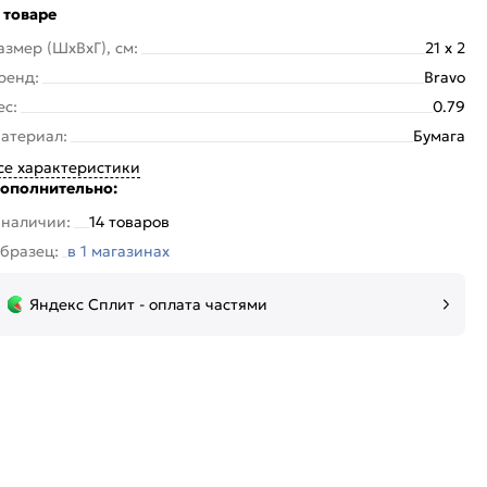
 товаре
азмер (ШхВхГ), см:
21 x 2
ренд:
Bravo
ес:
0.79
атериал:
Бумага
се характеристики
ополнительно:
 наличии:
14 товаров
бразец:
в 1 магазинах
Яндекс Сплит - оплата частями