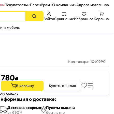
рам
Покупателям
Партнёрам
О компании
Адреса магазинов
Войти
Сравнение
Избранное
Корзина
и и мебель
Код товара: 1040990
780
₽
В корзину
Купить в 1 клик
очу скидку
нформация о доставке:
Доставка вовремя
Пункты выдачи
от 690 ₽
бесплатно