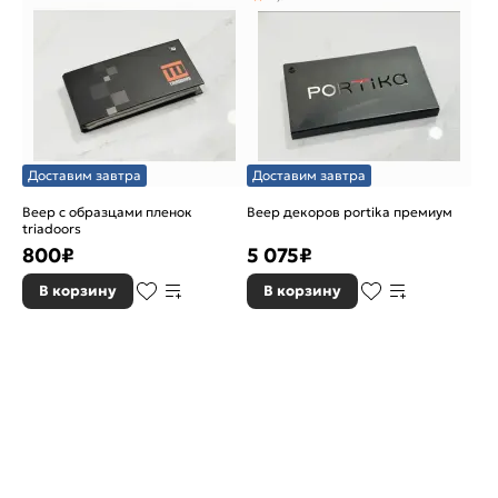
Доставим завтра
Доставим завтра
Веер с образцами пленок
Веер декоров portika премиум
triadoors
800
₽
5 075
₽
В корзину
В корзину