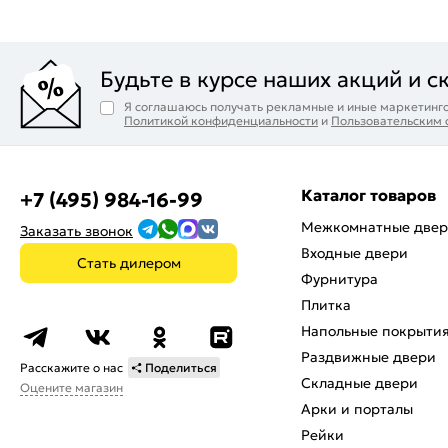
Будьте в курсе наших акций и с
Я соглашаюсь получать рекламные и иные маркетинго
Политикой конфиденциальности
и
Пользовательским
Каталог товаров
+7 (495) 984-16-99
Межкомнатные две
Заказать звонок
Входные двери
Стать дилером
Фурнитура
Плитка
Напольные покрыти
Раздвижные двери
Расскажите о нас
Поделиться
Складные двери
Оцените магазин
Арки и порталы
Рейки