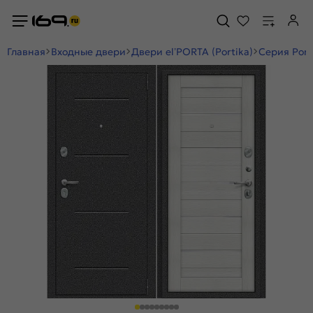
Главная
Входные двери
Двери el’PORTA (Portika)
Серия Port