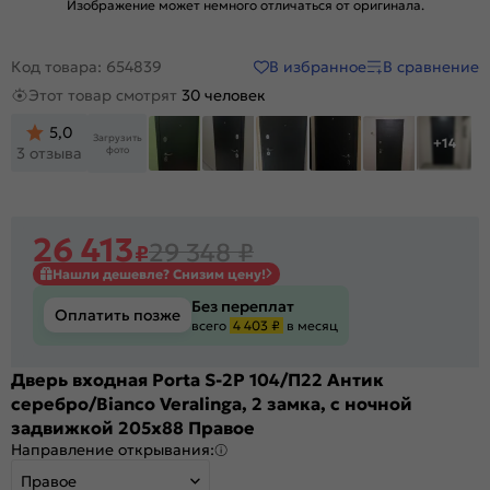
Изображение может немного отличаться от оригинала.
В избранное
В сравнение
Код товара: 654839
Этот товар смотрят
30 человек
5,0
Загрузить
+14
фото
3 отзыва
26 413
29 348
₽
₽
Нашли дешевле? Снизим цену!
Без переплат
Оплатить позже
всего
4 403 ₽
в месяц
Дверь входная Porta S-2P 104/П22 Антик
серебро/Bianco Veralinga, 2 замка, с ночной
задвижкой 205x88 Правое
Направление открывания:
Правое