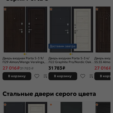
Доставим завтра
Дверь входная Porta S-3 9/
Дверь входная Porta S-3 4/
Дверь входн
П29 Almon/Wenge Veralinga, 2
Л22 Graphite Pro/Nordic Oak,
55.55 Almon/
замка, с ночной задвижкой
2 замка, с ночной задвижкой
ночной зад
27 016
₽
31 783
₽
27 016
₽
31 783 ₽
В корзину
В корзину
В корз
Стальные двери серого цвета