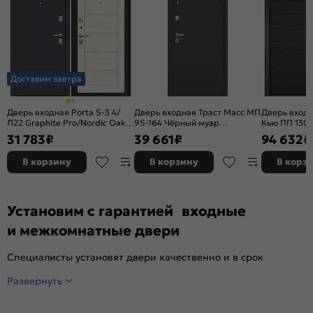
Доставим завтра
Дверь входная Porta S-3 4/
Дверь входная Траст Масс МП
Дверь входн
Л22 Graphite Pro/Nordic Oak,
9S-164 Чёрный муар
Кью ПП 130 
2 замка, с ночной задвижкой
металлик/Графит софт, с
Чёрный мат
31 783
₽
39 661
₽
94 632
₽
зеркалом, 2 замка, с ночной
серый, 2 за
задвижкой
В корзину
В корзину
В корз
Установим с гарантией входные
и межкомнатные двери
Специалисты установят двери качественно и в срок
Развернуть