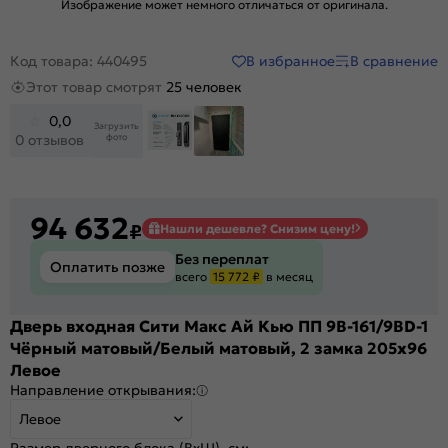
Изображение может немного отличаться от оригинала.
В избранное
В сравнение
Код товара: 440495
Этот товар смотрят
25 человек
0,0
Загрузить
фото
0 отзывов
94 632
₽
Нашли дешевле? Снизим цену!
Без переплат
Оплатить позже
всего
15 772 ₽
в месяц
Дверь входная Сити Макс Ай Кью ПП 9В-161/9ВD-1
Чёрный матовый/Белый матовый, 2 замка 205x96
Левое
Направление открывания:
Левое
Размер дверного блока (ВхШ), см: