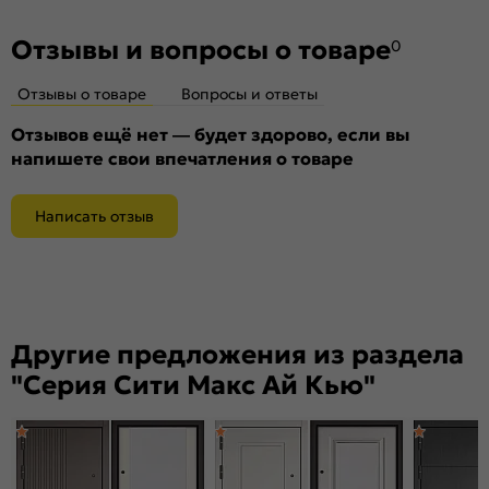
Петли:
3 петли
Верхний замок:
Guardian 3201, цилиндровый
Отзывы и вопросы о товаре
0
Нижний
Автоматический электронный замок Z7 +
замок:
врезной замок исполнительный механизм
Отзывы о товаре
Вопросы и ответы
Guardian 3222
Класс замка:
4 класс
Отзывов ещё нет — будет здорово, если вы
напишете свои впечатления о товаре
Класс шумоизоляции:
1 класс (более 32 дБ)
Цилиндр:
Цилиндровый механизм 55х(шток)
Написать отзыв
Накладка цилиндровая наружная:
нет
Накладка цилиндровая
Декоративная накладка (черная)
внутренняя:
Накладка сувальдная наружная:
Нет
Накладка сувальдная внутренняя:
Нет
Другие предложения из раздела
Ручка:
нет
"Серия Сити Макс Ай Кью"
Ночная задвижка:
нет
Поворотник для ночной задвижки:
нет
Глазок:
Да
Вертушка цилиндровая:
Есть