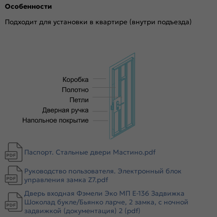
Особенности
Отделка снаружи:
МДФ Чёрный матовый, 9В-161
Отделка внутри:
МДФ Белый матовый, 9ВD-1
Подходит для установки в квартире (внутри подъезда)
Окраска:
Черный муар металлик
Толщина полотна/коробки, мм:
100/110
Толщина стали короба, мм:
1.4
Толщина стали полотна (снаружи/внутри), мм:
1.4
Ширина наличника:
70
Эксцентрик:
есть
Тип коробки:
открытый
Уплотнитель:
3 контура уплотнителей, резиновый и
магнитный
Усиление:
Цельногнутая конструкция полотна и короба,
Паспорт. Стальные двери Мастино.pdf
гибы жесткости в коробе и полотне
Утепление:
Базальтовая плита высокой плотности 110
Руководство пользователя. Электронный блок
кг.м.куб., пенополистирол, ХДФ 3,2мм
управления замка Z7.pdf
Утепление коробки:
Нет
Дверь входная Фэмели Эко МП E-136 Задвижка
Шоколад букле/Бьянко ларче, 2 замка, с ночной
Крепление:
Анкерные болты
задвижкой (документация) 2 (pdf)