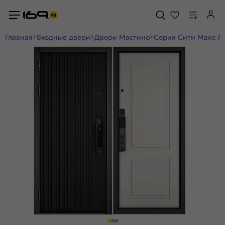
Главная
Входные двери
Двери Мастино
Серия Сити Макс А