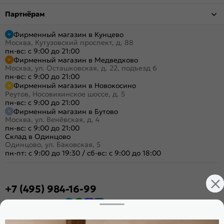
Партнёрам
Фирменный магазин в Кунцево
Москва, Кутузовский проспект, д. 88
пн-вс: с 9:00 до 21:00
Фирменный магазин в Медведково
Москва, ул. Осташковская, д. 22, подъезд 6
пн-вс: с 9:00 до 21:00
Фирменный магазин в Новокосино
Реутов, Носовихинское шоссе, д. 5
пн-вс: с 9:00 до 21:00
Фирменный магазин в Бутово
Москва, ул. Венёвская, д. 4
пн-вс: с 9:00 до 21:00
Склад в Одинцово
Одинцово, ул. Баковская, 5
пн-пт: с 9:00 до 19:30
/
сб-вс: с 9:00 до 18:00
+7 (495) 984-16-99
Заказать звонок
Стать дилером