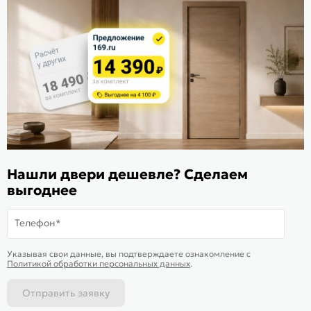
Расскажите о нас
Поделиться
Оцените магазин
ИКС 1340
© 2010—2026 Склад Дверей 169.RU
Нашли двери дешевле? Сделаем
Пользовательское соглашение
выгоднее
Политика обработки персональных данных
Карта сайта
Телефон*
В корзину
-
94 632
₽
Купить в 1 клик
Указывая свои данные, вы подтверждаете ознакомление c
Политикой обработки персональных данных
.
Отправить заявку
Каталог
Магазины
Позвонить
Написать
Корзина