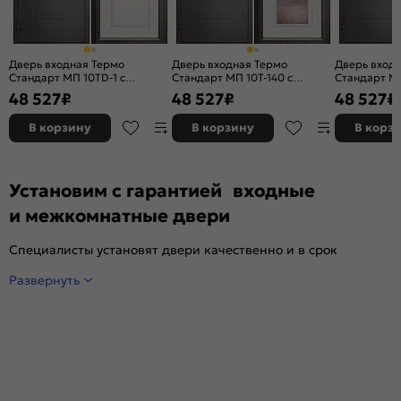
Дверь входная Термо
Дверь входная Термо
Дверь вход
Стандарт МП 10TD-1 с
Стандарт МП 10T-140 с
Стандарт МП
терморазрывом Шоколад
терморазрывом Шоколад
терморазр
48 527
₽
48 527
₽
48 527
₽
букле/Белый ларче, 2 замка, с
букле/Белый ларче, 2 замка, с
букле/Белый
ночной задвижкой
ночной задвижкой
ночной зад
В корзину
В корзину
В корз
Установим с гарантией входные
и межкомнатные двери
Специалисты установят двери качественно и в срок
Развернуть