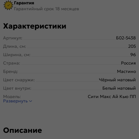
Гарантия
Гарантийный срок 18 месяцев
Характеристики
Артикул:
Б02-5438
Длина, см:
205
Ширина, см:
96
Страна:
Россия
Бренд:
Мастино
Цвет снаружи:
Чёрный матовый
Цвет внутри:
Белый матовый
Модель:
Сити Макс Ай Кью ПП
Развернуть
Открывание:
Левое
Открывание (˚):
180
Исполнение:
Панель-панель
Описание
Марка
Новолипецкий металлургический завод, завод
стали:
Северсталь; РФ