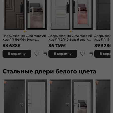
Комплектующие:
Ручка, накладки
Цвет:
Чёрный матовый/Белый матовый
Качество:
ГОСТ 31173-2016
Вес, кг:
134
Дверь входная Сити Макс Ай
Дверь входная Сити Макс Ай
Дверь входн
Кью ПП 195/164 Эмаль
Кью ПП 2/140 Белый софт/
Кью ПП 194/
капучино/Эмаль молоко, 2
Белый софт, 2 замка
Белый софт,
88 688
₽
86 749
₽
89 528
₽
замка
В корзину
В корзину
В корз
Стальные двери белого цвета