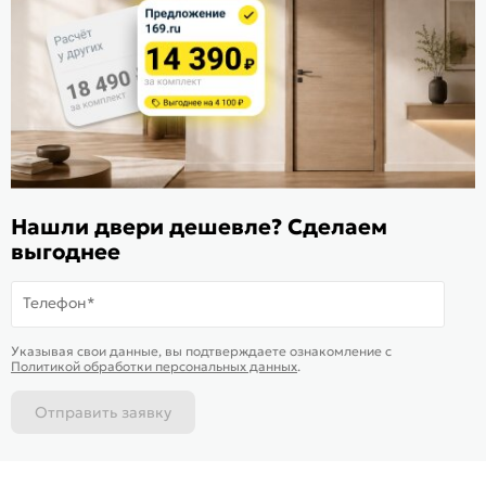
Расскажите о нас
Поделиться
Оцените магазин
ИКС 1340
© 2010—2026 Склад Дверей 169.RU
Нашли двери дешевле? Сделаем
Пользовательское соглашение
выгоднее
Политика обработки персональных данных
Карта сайта
Телефон*
В корзину
-
27 555
₽
Купить в 1 клик
Указывая свои данные, вы подтверждаете ознакомление c
Политикой обработки персональных данных
.
Отправить заявку
Каталог
Магазины
Позвонить
Написать
Корзина