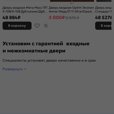
Дверь входная Мега Масс ПП
Дверь входная Optim Эконом
Дверь вход
X-108/X-108 Дуб коньяк/Дуб
Антик Медь/Л-11 (ИталОрех), 1
Стандарт МП
коньяк, 2 замка, с ночной
замок
терморазр
48 884
₽
5 000
₽
48 527
₽
12 870 ₽
задвижкой
букле/Орех 
с ночной за
В корзину
В корз
Установим с гарантией входные
и межкомнатные двери
Специалисты установят двери качественно и в срок
Развернуть