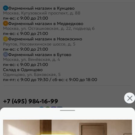
Фирменный магазин в Кунцево
Москва, Кутузовский проспект, д. 88
пн-вс: с 9:00 до 21:00
Фирменный магазин в Медведково
Москва, ул. Осташковская, д. 22, подъезд 6
пн-вс: с 9:00 до 21:00
Фирменный магазин в Новокосино
Реутов, Носовихинское шоссе, д. 5
пн-вс: с 9:00 до 21:00
Фирменный магазин в Бутово
Москва, ул. Венёвская, д. 4
пн-вс: с 9:00 до 21:00
Склад в Одинцово
Одинцово, ул. Баковская, 5
пн-пт: с 9:00 до 19:30
/
сб-вс: с 9:00 до 18:00
+7 (495) 984-16-99
Заказать звонок
Стать дилером