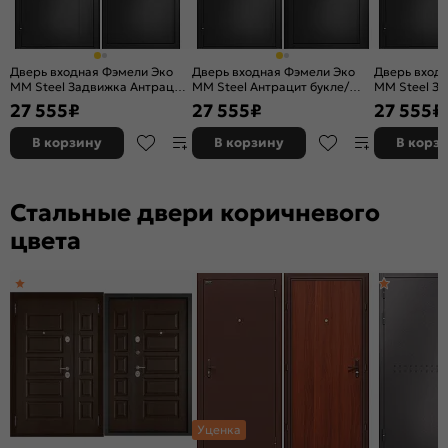
Качество:
ГОСТ 31173-2016
Вес, кг:
48.6
Дверь входная Фэмели Эко
Дверь входная Фэмели Эко
Дверь вход
ММ Steel Задвижка Антрацит
ММ Steel Антрацит букле/
ММ Steel З
букле/Антрацит букле, 2
Антрацит букле, 2 замка
букле/Антра
27 555
₽
27 555
₽
27 555
₽
замка, с ночной задвижкой
замка, с но
В корзину
В корзину
В корз
Стальные двери коричневого
цвета
Уценка