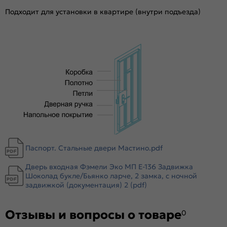
Отделка внутри:
Карамель, E-100
Подходит для установки в квартире (внутри подъезда)
Окраска:
Антрацит букле
Толщина полотна/коробки, мм:
70/104
Толщина стали короба, мм:
1.4
Толщина стали полотна (снаружи/внутри), мм:
1
Ширина наличника:
70
Эксцентрик:
есть
Тип коробки:
Открытый
Уплотнитель:
2 контура уплотнителей
Усиление:
Цельногнутая конструкция полотна и короба,
гибы жесткости в коробе и полотне
Паспорт. Стальные двери Мастино.pdf
Утепление:
Пенополистирол
Дверь входная Фэмели Эко МП E-136 Задвижка
Утепление коробки:
Мин вата
Шоколад букле/Бьянко ларче, 2 замка, с ночной
Крепление:
задвижкой (документация) 2 (pdf)
Анкерные болты
Петли:
2 петли
Отзывы и вопросы о товаре
Верхний замок:
Border ЗВ 8-6/14
0
Нижний замок:
Border ЗВ 4-3/85Г