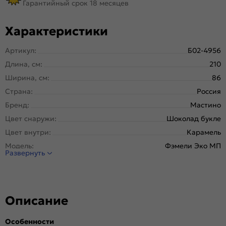
Гарантийный срок 18 месяцев
Характеристики
Артикул:
Б02-4956
Длина, см:
210
Ширина, см:
86
Страна:
Россия
Бренд:
Мастино
Цвет снаружи:
Шоколад букле
Цвет внутри:
Карамель
Модель:
Фэмели Эко МП
Развернуть
Открывание:
Левое
Открывание (˚):
180
Исполнение:
Металл-панель
Описание
Марка
Новолипецкий металлургический завод, завод
стали:
Северсталь; РФ
Особенности
Отделка снаружи:
Антрацит букле