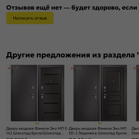
Отзывов ещё нет — будет здорово, если
Написать отзыв
Другие предложения из раздела 
4,9
5,0
Дверь входная Фэмели Эко МП E-
Дверь входная Фэмели Эко МП
Две
142 Шоколад букле/Шоколад
ED-2 Задвижка Шоколад букле/
Ste
ларче, 2 замка
Шоколад ларче, 2 замка, с
Шок