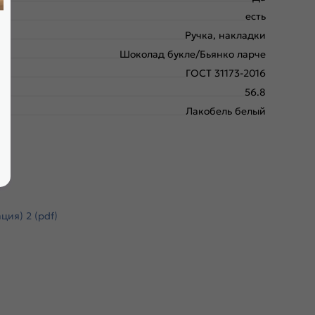
есть
Ручка, накладки
Шоколад букле/Бьянко ларче
ГОСТ 31173-2016
56.8
Лакобель белый
ия) 2 (pdf)