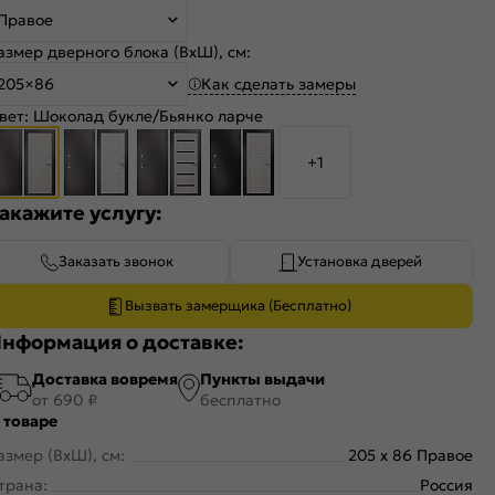
Правое
азмер дверного блока (ВхШ), см:
Как сделать замеры
205×86
вет:
Шоколад букле/Бьянко ларче
+1
акажите услугу:
Заказать звонок
Установка дверей
Вызвать замерщика (Бесплатно)
нформация о доставке:
Доставка вовремя
Пункты выдачи
от 690 ₽
бесплатно
 товаре
азмер (ВхШ), см:
205 x 86 Правое
трана:
Россия