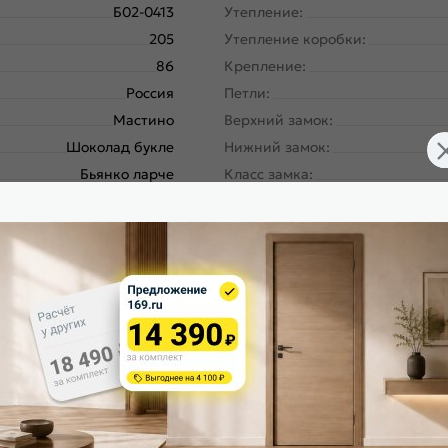
Б02-0413
Утепление:
205
Утепление коробки:
86
Крепление:
Россия
Петли:
Мастино
Верхний замок:
Шоколад букле
Нижний замок:
Бьянко ларче
Класс замка:
Фэмели Эко МП
Класс шумоизоляции:
Правое
Цилиндр:
180
Накладка цилиндровая наружн
Металл-панель
Накладка цилиндровая внутрен
ургический завод, завод
Накладка сувальдная наружная
Северсталь; РФ
Накладка сувальдная внутренн
Шоколад букле
Ручка:
арче, E-142 Lakobel White
Ночная задвижка:
Шоколад букле
Поворотник для ночной задвиж
70/104
Глазок: