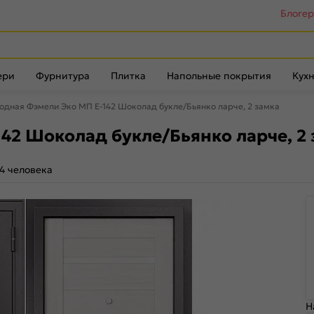
Блоге
ери
Фурнитура
Плитка
Напольные покрытия
Кухн
одная Фэмели Эко МП E-142 Шоколад букле/Бьянко ларче, 2 замка
42 Шоколад букле/Бьянко ларче, 2 
4 человека
Н