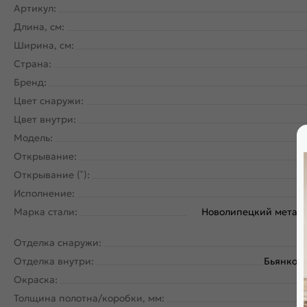
Артикул:
Длина, см:
Ширина, см:
Страна:
Бренд:
Цвет снаружи:
Цвет внутри:
Модель:
Открывание:
Открывание (˚):
Исполнение:
Марка стали:
Новолипецкий металл
Отделка снаружи:
Отделка внутри:
Бьянко л
Окраска:
Толщина полотна/коробки, мм: