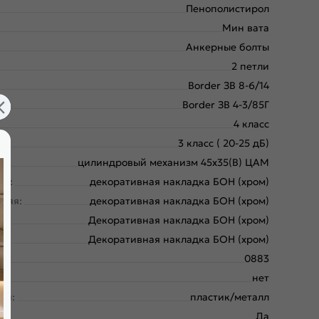
Пенополистирол
Мин вата
Анкерные болты
2 петли
Border ЗВ 8-6/14
Border ЗВ 4-3/85Г
4 класс
3 класс ( 20-25 дБ)
цилиндровый механизм 45х35(В) ЦАМ
ая:
декоративная накладка БОН (хром)
няя:
декоративная накладка БОН (хром)
:
Декоративная накладка БОН (хром)
яя:
Декоративная накладка БОН (хром)
0883
нет
ки:
пластик/металл
Да