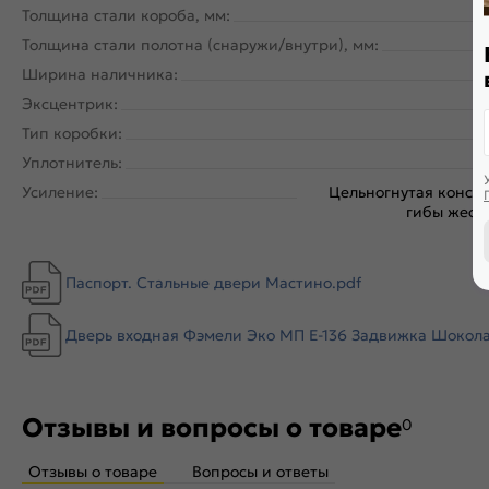
Толщина стали короба, мм:
Толщина стали полотна (снаружи/внутри), мм:
Ширина наличника:
Эксцентрик:
Тип коробки:
Уплотнитель:
Усиление:
Цельногнутая констр
гибы жестк
Паспорт. Стальные двери Мастино.pdf
Дверь входная Фэмели Эко МП E-136 Задвижка Шоколад 
Отзывы и вопросы о товаре
0
Отзывы о товаре
Вопросы и ответы