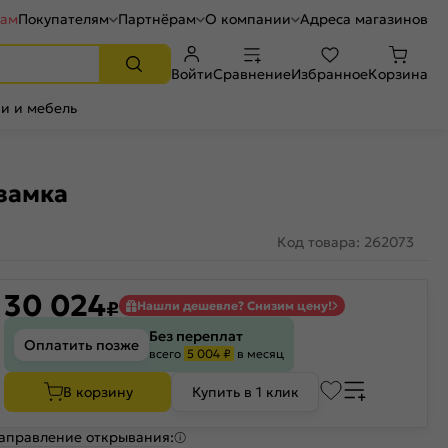
рам
Покупателям
Партнёрам
О компании
Адреса магазинов
Войти
Сравнение
Избранное
Корзина
и и мебель
замка
Код товара: 262073
30 024
₽
Нашли дешевле? Снизим цену!
Без переплат
Оплатить позже
всего
5 004 ₽
в месяц
В корзину
Купить в 1 клик
аправление открывания: