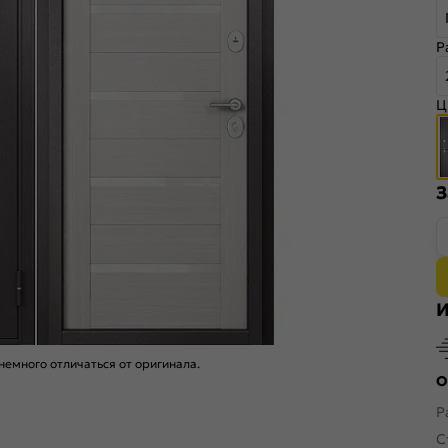
Р
Ц
З
И
емного отличаться от оригинала.
О
Р
С