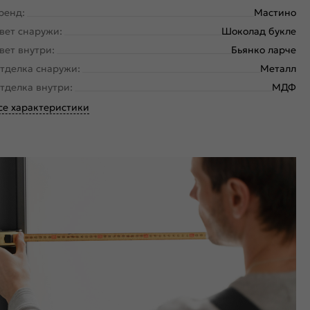
ренд:
Мастино
вет снаружи:
Шоколад букле
вет внутри:
Бьянко ларче
тделка снаружи:
Металл
тделка внутри:
МДФ
се характеристики