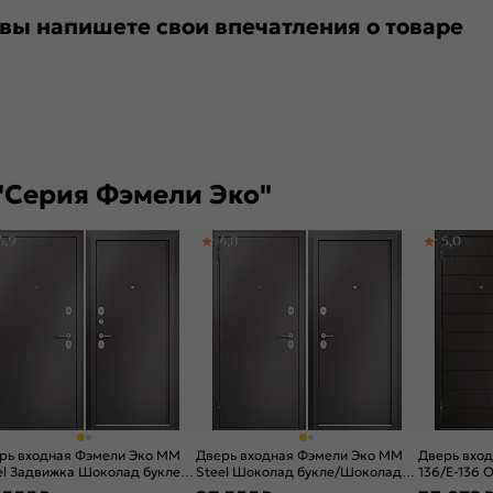
 вы напишете свои впечатления о товаре
"Серия Фэмели Эко"
4,9
4,8
5,0
рь входная Фэмели Эко ММ
Дверь входная Фэмели Эко ММ
Дверь вход
el Задвижка Шоколад букле/
Steel Шоколад букле/Шоколад
136/E-136 
олад букле, 2 замка, с ночной
букле, 2 замка
мореный/Бе