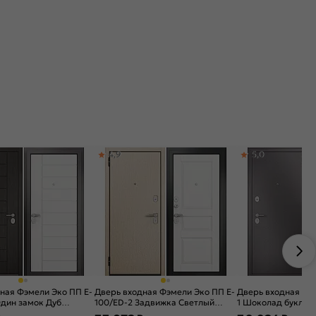
4,9
5,0
ная Фэмели Эко ПП E-
Дверь входная Фэмели Эко ПП E-
Дверь входная Фэ
Один замок Дуб
100/ED-2 Задвижка Светлый
1 Шоколад букле/О
лый ларче, 1 замок
венге/Белый ларче, 2 замка, с
замка