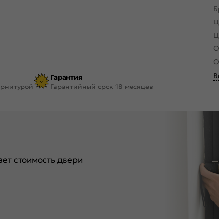
Б
Ц
Ц
О
О
В
Гарантия
урнитурой
Гарантийный срок 18 месяцев
ет стоимость двери