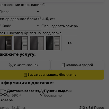
аправление открывания:
Левое
азмер дверного блока (ВхШ), см:
Как сделать замеры
210×86
вет:
Шоколад букле/Шоколад ларче
+4
акажите услугу:
Заказать звонок
Установка дверей
Вызвать замерщика (Бесплатно)
нформация о доставке:
Доставка вовремя
Пункты выдачи
от 690 ₽
бесплатно
 товаре
азмер (ВхШ), см:
210 x 86 Левое