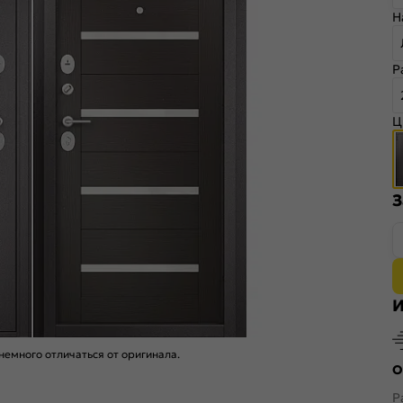
Н
Р
Ц
З
И
емного отличаться от оригинала.
О
Р