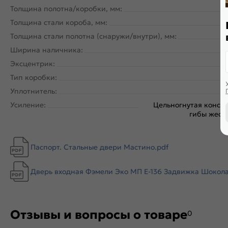
Толщина полотна/коробки, мм:
Толщина стали короба, мм:
Толщина стали полотна (снаружи/внутри), мм:
Ширина наличника:
Эксцентрик:
Тип коробки:
Уплотнитель:
Усиление:
Цельногнутая констр
гибы жестк
Паспорт. Стальные двери Мастино.pdf
Дверь входная Фэмели Эко МП E-136 Задвижка Шоколад 
Отзывы и вопросы о товаре
0