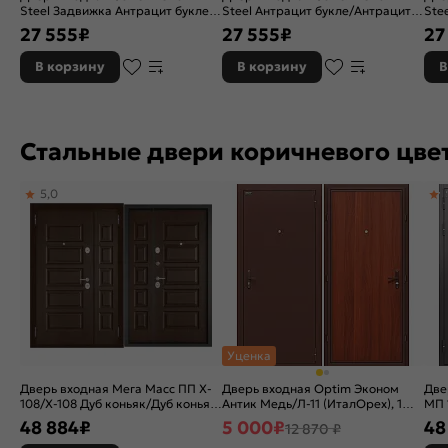
Steel Задвижка Антрацит букле/
Steel Антрацит букле/Антрацит
Ste
Антрацит букле, 2 замка, с
букле, 2 замка
Ант
27 555
₽
27 555
₽
27
ночной задвижкой
ноч
В корзину
В корзину
В
Стальные двери коричневого цве
5,0
Уценка
Дверь входная Мега Масс ПП X-
Дверь входная Optim Эконом
Две
108/X-108 Дуб коньяк/Дуб коньяк,
Антик Медь/Л-11 (ИталОрех), 1
МП 
2 замка, с ночной задвижкой
замок
Шок
48 884
₽
5 000
₽
48
12 870 ₽
зам