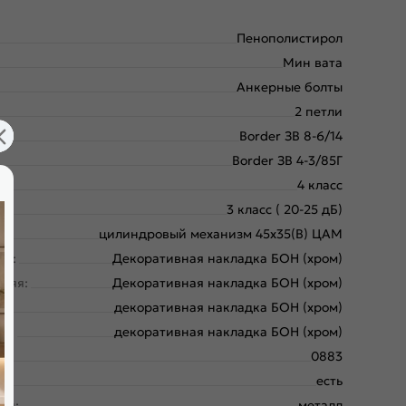
Пенополистирол
Мин вата
Анкерные болты
2 петли
Border ЗВ 8-6/14
Border ЗВ 4-3/85Г
4 класс
3 класс ( 20-25 дБ)
цилиндровый механизм 45х35(В) ЦАМ
ая:
Декоративная накладка БОН (хром)
няя:
Декоративная накладка БОН (хром)
:
декоративная накладка БОН (хром)
яя:
декоративная накладка БОН (хром)
0883
есть
ки:
металл