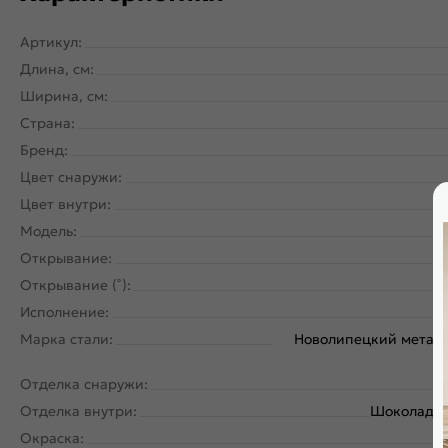
Артикул:
Длина, см:
Ширина, см:
Страна:
Бренд:
Цвет снаружи:
Цвет внутри:
Модель:
Открывание:
Открывание (˚):
Исполнение:
Марка стали:
Новолипецкий металл
Отделка снаружи:
Отделка внутри:
Шоколад ла
Окраска: