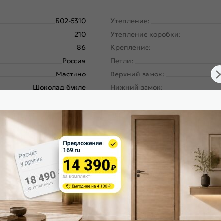
Б02-5310
Утепление:
210
Утепление коробки:
86
Крепление:
Россия
Петли:
Мастино
Верхний замок:
Шоколад букле
Нижний замок:
Шоколад ларче
Класс замка:
Фэмели Эко МП
Класс шумоизоляции:
Левое
Цилиндр:
180
Накладка цилиндровая наружн
Металл-панель
Накладка цилиндровая внутрен
ургический завод, завод
Накладка сувальдная наружная
Северсталь; РФ
Накладка сувальдная внутренн
Антрацит букле
Ручка:
рче, E-142 Lakobel White
Ночная задвижка:
Антрацит букле
Поворотник для ночной задвиж