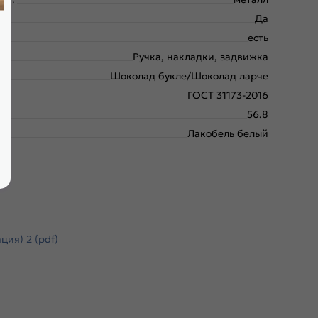
Да
есть
Ручка, накладки, задвижка
Шоколад букле/Шоколад ларче
ГОСТ 31173-2016
56.8
Лакобель белый
ия) 2 (pdf)