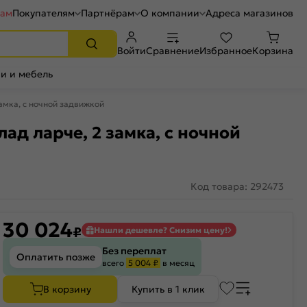
рам
Покупателям
Партнёрам
О компании
Адреса магазинов
Войти
Сравнение
Избранное
Корзина
и и мебель
амка, с ночной задвижкой
д ларче, 2 замка, с ночной
Код товара: 292473
30 024
₽
Нашли дешевле? Снизим цену!
Без переплат
Оплатить позже
всего
5 004 ₽
в месяц
В корзину
Купить в 1 клик