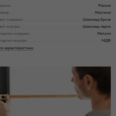
трана:
Россия
ренд:
Мастино
вет снаружи:
Шоколад букле
вет внутри:
Шоколад ларче
тделка снаружи:
Металл
тделка внутри:
МДФ
се характеристики