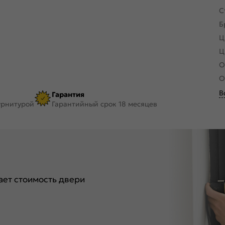
С
Б
Ц
Ц
О
О
В
Гарантия
урнитурой
Гарантийный срок 18 месяцев
ет стоимость двери