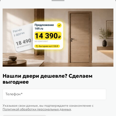
Заказать звонок
Стать дилером
Расскажите о нас
Поделиться
Оцените магазин
ИКС 1340
© 2010—2026 Склад Дверей 169.RU
Нашли двери дешевле? Сделаем
Пользовательское соглашение
выгоднее
Политика обработки персональных данных
Карта сайта
Телефон*
В корзину
-
30 024
₽
Купить в 1 клик
Указывая свои данные, вы подтверждаете ознакомление c
Политикой обработки персональных данных
.