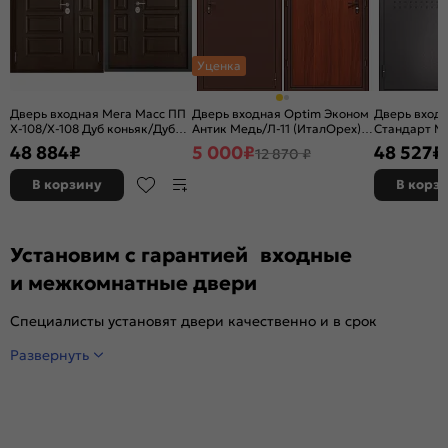
Уценка
Дверь входная Мега Масс ПП
Дверь входная Optim Эконом
Дверь вход
X-108/X-108 Дуб коньяк/Дуб
Антик Медь/Л-11 (ИталОрех), 1
Стандарт МП
коньяк, 2 замка, с ночной
замок
терморазр
48 884
₽
5 000
₽
48 527
₽
12 870 ₽
задвижкой
букле/Орех 
с ночной за
В корзину
В корз
Установим с гарантией входные
и межкомнатные двери
Специалисты установят двери качественно и в срок
Развернуть