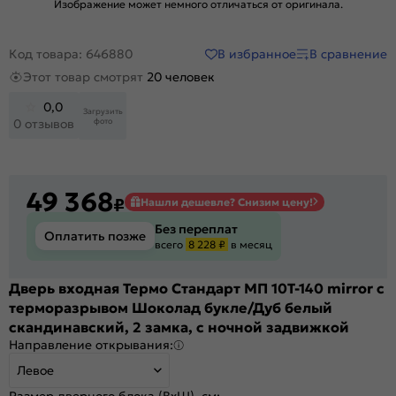
Изображение может немного отличаться от оригинала.
В избранное
В сравнение
Код товара: 646880
Этот товар смотрят
20 человек
0,0
Загрузить
фото
0 отзывов
49 368
₽
Нашли дешевле? Снизим цену!
Без переплат
Оплатить позже
всего
8 228 ₽
в месяц
Дверь входная Термо Стандарт МП 10T-140 mirror с
терморазрывом Шоколад букле/Дуб белый
скандинавский, 2 замка, с ночной задвижкой
Направление открывания:
Левое
Размер дверного блока (ВхШ), см: