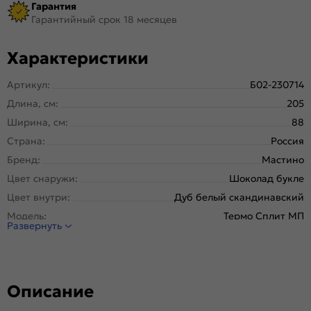
Гарантия
Гарантийный срок 18 месяцев
Характеристики
Артикул:
Б02-230714
Длина, см:
205
Ширина, см:
88
Страна:
Россия
Бренд:
Мастино
Цвет снаружи:
Шоколад букле
Цвет внутри:
Дуб белый скандинавский
Модель:
Термо Сплит МП
Развернуть
Открывание:
Левое
Открывание (˚):
180
Исполнение:
Металл-панель
Описание
Марка
Новолипецкий металлургический завод, завод
стали:
Северсталь; РФ