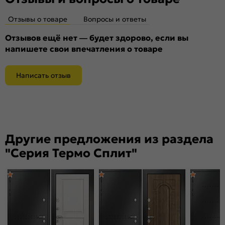
Верхний замок:
Сувальдный Гардиан 3001
Нижний замок:
Отзывы о товаре
Вопросы и ответы
Guardian 3011
Класс замка:
4 класс
Отзывов ещё нет — будет здорово, если вы
Класс шумоизоляции:
2 класс ( 26-31 дБ)
напишете свои впечатления о товаре
Цилиндр:
Нет
Накладка
Декоративные накладки с подпружиненными
Написать отзыв
цилиндровая
шторками
наружная:
Накладка
Декоративные накладки с подпружиненными
цилиндровая
шторками
внутренняя:
Другие предложения из раздела
Накладка
Декоративные накладки с подпружиненными
сувальдная
шторками
"Серия Термо Сплит"
наружная:
Накладка
Декоративные накладки с подпружиненными
сувальдная
шторками
внутренняя:
Ручка:
Н-0593
Ночная задвижка:
есть