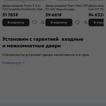
Дверь входная Porta S-3 4/
Дверь входная Траст Масс МП
Дверь входн
Л22 Graphite Pro/Nordic Oak,
9S-164 Чёрный муар
Кью ПП 130 
2 замка, с ночной задвижкой
металлик/Графит софт, с
Чёрный мат
31 783
₽
39 661
₽
94 632
₽
зеркалом, 2 замка, с ночной
серый, 2 за
задвижкой
В корзину
В корзину
В корз
Установим с гарантией входные
и межкомнатные двери
Специалисты установят двери качественно и в срок
Развернуть