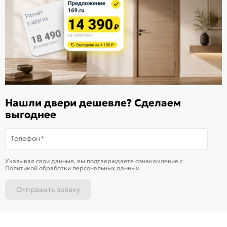
Расскажите о нас
Поделиться
Оцените магазин
ИКС 1340
© 2010—2026 Склад Дверей 169.RU
Нашли двери дешевле? Сделаем
Пользовательское соглашение
выгоднее
Политика обработки персональных данных
Карта сайта
Телефон*
В корзину
-
49 368
₽
Купить в 1 клик
Указывая свои данные, вы подтверждаете ознакомление c
Политикой обработки персональных данных
.
Отправить заявку
Каталог
Магазины
Позвонить
Написать
Корзина