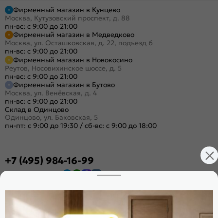
Фирменный магазин в Кунцево
Москва, Кутузовский проспект, д. 88
пн-вс: с 9:00 до 21:00
Фирменный магазин в Медведково
Москва, ул. Осташковская, д. 22, подъезд 6
пн-вс: с 9:00 до 21:00
Фирменный магазин в Новокосино
Реутов, Носовихинское шоссе, д. 5
пн-вс: с 9:00 до 21:00
Фирменный магазин в Бутово
Москва, ул. Венёвская, д. 4
пн-вс: с 9:00 до 21:00
Склад в Одинцово
Одинцово, ул. Баковская, 5
пн-пт: с 9:00 до 19:30
/
сб-вс: с 9:00 до 18:00
+7 (495) 984-16-99
Заказать звонок
Стать дилером