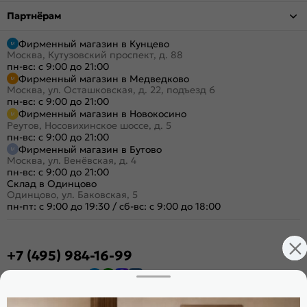
Партнёрам
Фирменный магазин в Кунцево
Москва, Кутузовский проспект, д. 88
пн-вс: с 9:00 до 21:00
Фирменный магазин в Медведково
Москва, ул. Осташковская, д. 22, подъезд 6
пн-вс: с 9:00 до 21:00
Фирменный магазин в Новокосино
Реутов, Носовихинское шоссе, д. 5
пн-вс: с 9:00 до 21:00
Фирменный магазин в Бутово
Москва, ул. Венёвская, д. 4
пн-вс: с 9:00 до 21:00
Склад в Одинцово
Одинцово, ул. Баковская, 5
пн-пт: с 9:00 до 19:30
/
сб-вс: с 9:00 до 18:00
+7 (495) 984-16-99
Заказать звонок
Стать дилером