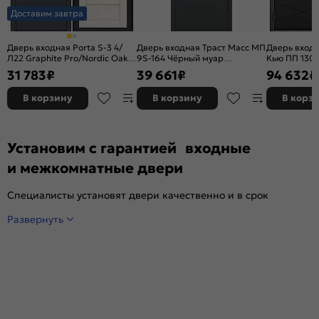
Доставим завтра
Дверь входная Porta S-3 4/
Дверь входная Траст Масс МП
Дверь входн
Л22 Graphite Pro/Nordic Oak,
9S-164 Чёрный муар
Кью ПП 130 
2 замка, с ночной задвижкой
металлик/Графит софт, с
Чёрный мат
31 783
₽
39 661
₽
94 632
₽
зеркалом, 2 замка, с ночной
серый, 2 за
задвижкой
В корзину
В корзину
В корз
Установим с гарантией входные
и межкомнатные двери
Специалисты установят двери качественно и в срок
Развернуть