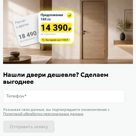
Расскажите о нас
Поделиться
Оцените магазин
ИКС 1340
© 2010—2026 Склад Дверей 169.RU
Нашли двери дешевле? Сделаем
Пользовательское соглашение
выгоднее
Политика обработки персональных данных
Карта сайта
Телефон*
В корзину
-
39 661
₽
Купить в 1 клик
Указывая свои данные, вы подтверждаете ознакомление c
Политикой обработки персональных данных
.
Отправить заявку
Каталог
Магазины
Позвонить
Написать
Корзина