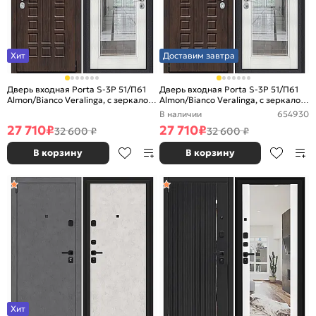
Хит
Доставим завтра
Дверь входная Porta S-3P 51/П61
Дверь входная Porta S-3P 51/П61
Almon/Bianco Veralinga, с зеркалом,
Almon/Bianco Veralinga, с зеркалом,
2 замка, с ночной задвижкой
2 замка, с ночной задвижкой
В наличии
654930
27 710
₽
27 710
₽
32 600 ₽
32 600 ₽
В корзину
В корзину
Хит