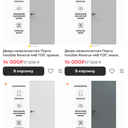
Дверь межкомнатная Порта
Дверь межкомнатная Порта
Invisible Reverse 4AB ПЭТ, правое
Invisible Reverse 4AB ПЭТ, левое
открывание, Shellac Grey, глухая,
открывание, Shellac Grey, глухая,
14 000
₽
14 000
₽
17 500 ₽
17 500 ₽
скрытая, кромка алюминиевая
скрытая, кромка алюминиевая
черная матовая, каркасно-
черная матовая, каркасно-
В корзину
В корзину
щитовая
щитовая