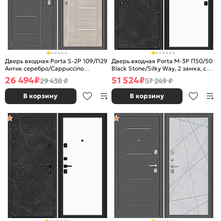
Дверь входная Porta S-2P 109/П29
Дверь входная Porta M-3P П50/50
Антик серебро/Cappuccino
Black Stone/Silky Way, 2 замка, с
Veralinga, 2 замка, с ночной
ночной задвижкой
26 494
₽
51 524
₽
29 438 ₽
57 249 ₽
задвижкой
В корзину
В корзину