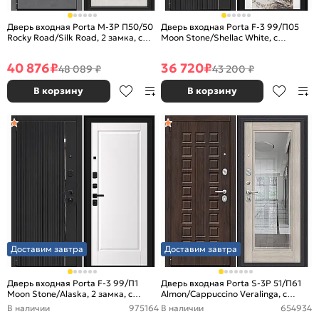
Дверь входная Porta M-3P П50/50
Дверь входная Porta F-3 99/П05
Rocky Road/Silk Road, 2 замка, с
Moon Stone/Shellac White, с
ночной задвижкой
зеркалом, 2 замка, с ночной
задвижкой
40 876
₽
36 720
₽
48 089 ₽
43 200 ₽
В корзину
В корзину
Доставим завтра
Доставим завтра
Дверь входная Porta F-3 99/П1
Дверь входная Porta S-3P 51/П61
Moon Stone/Alaska, 2 замка, с
Almon/Cappuccino Veralinga, с
ночной задвижкой
зеркалом, 2 замка, с ночной
В наличии
975164
В наличии
654934
задвижкой