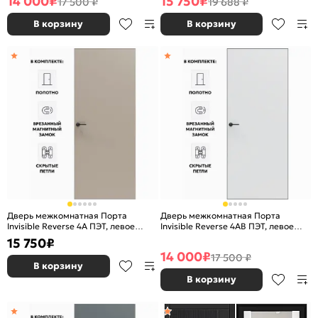
14 000
₽
15 750
₽
17 500 ₽
19 688 ₽
глухая, скрытая, кромка
скрытая, кромка алюминиевая
алюминиевая черная матовая,
матовый хром, каркасно-щитовая
В корзину
В корзину
каркасно-щитовая
Дверь межкомнатная Порта
Дверь межкомнатная Порта
Invisible Reverse 4A ПЭТ, левое
Invisible Reverse 4AB ПЭТ, левое
открывание, Keramik Beige, глухая,
открывание, Shellac White, глухая,
15 750
₽
скрытая, кромка алюминиевая
скрытая, кромка алюминиевая
14 000
₽
17 500 ₽
матовый хром, каркасно-щитовая
черная матовая, каркасно-
В корзину
щитовая
В корзину