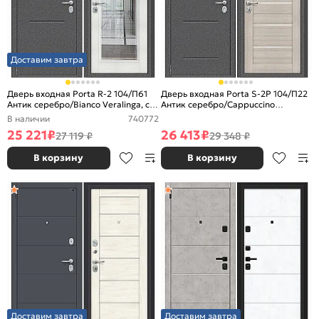
Доставим завтра
Дверь входная Porta R-2 104/П61
Дверь входная Porta S-2P 104/П22
Антик серебро/Bianco Veralinga, с
Антик серебро/Cappuccino
зеркалом, 2 замка, с ночной
Veralinga, 2 замка, с ночной
В наличии
740772
задвижкой
задвижкой
25 221
₽
26 413
₽
27 119 ₽
29 348 ₽
В корзину
В корзину
Доставим завтра
Доставим завтра