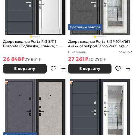
Доставим завтра
Дверь входная Porta R-3 8/П1
Дверь входная Porta S-2P 104/П61
Graphite Pro/Alaska, 2 замка, с
Антик серебро/Bianco Veralinga, с
ночной задвижкой
зеркалом, 2 замка, с ночной
В наличии
654862
задвижкой
26 848
₽
27 261
₽
29 831 ₽
30 290 ₽
В корзину
В корзину