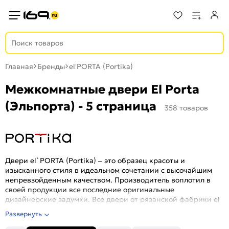
Главная
Бренды
el'PORTA (Portika)
Межкомнатные двери El Porta
(Эльпорта) - 5 страница
358 товаров
Двери el`PORTA (Portika) – это образец красоты и
изысканного стиля в идеальном сочетании с высочайшим
непревзойденным качеством. Производитель воплотил в
своей продукции все последние оригинальные
дизайнерские задумки. Все двери от рязанской фабрики el
PORTA изготавливаются на современном импортном
Развернуть
(немецкое и итальянское) оборудовании на базе
высококачественных ламелей, которые были созданы и