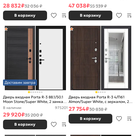
28 832
₽
47 038
₽
32 036 ₽
55 339 ₽
В корзину
В корзину
Доставим завтра
Дверь входная Porta R-3 88.1/50.1
Дверь входная Porta R-3 4/П61
Moon Stone/Super White, 2 замка, с
Almon/Super White, с зеркалом, 2
ночной задвижкой
замка, с ночной задвижкой
В наличии
975201
27 754
₽
30 838 ₽
29 920
₽
35 200 ₽
В корзину
В корзину