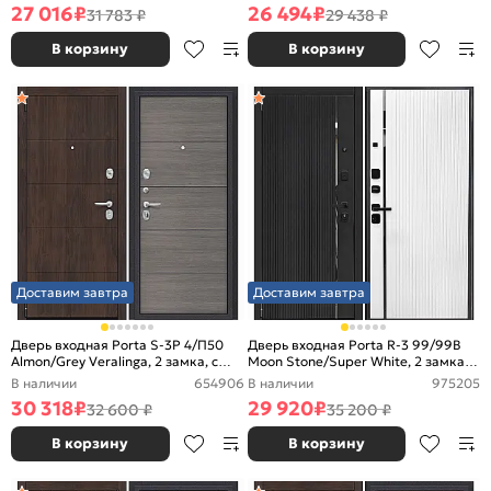
27 016
₽
26 494
₽
31 783 ₽
29 438 ₽
В корзину
В корзину
Доставим завтра
Доставим завтра
Дверь входная Porta S-3P 4/П50
Дверь входная Porta R-3 99/99B
Almon/Grey Veralinga, 2 замка, с
Moon Stone/Super White, 2 замка, с
ночной задвижкой
ночной задвижкой
В наличии
654906
В наличии
975205
30 318
₽
29 920
₽
32 600 ₽
35 200 ₽
В корзину
В корзину