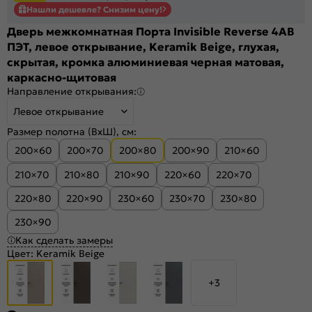
Нашли дешевле? Снизим цену!
Дверь межкомнатная Порта Invisible Reverse 4AB
ПЭТ, левое открывание, Keramik Beige, глухая,
скрытая, кромка алюминиевая черная матовая,
каркасно-щитовая
Направление открывания:
Левое открывание
Размер полотна (ВхШ), см:
200×60
200×70
200×80
200×90
210×60
210×70
210×80
210×90
220×60
220×70
220×80
220×90
230×60
230×70
230×80
230×90
Как сделать замеры
Цвет:
Keramik Beige
+3