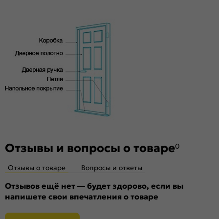
под 2 скрытые петли. Дверная коробка укомплектована
Материал:
Материал каркаса: на основе
ответной планкой и 2 скрытыми петлями AGB.
высококачественного соснового бруса и MDF,
Стекло
тамбурат, HDF
Без стекла
Декор
Без декора
Особенности
Двери с алюминиевой кромкой укомплектованы
механизмом магнитной защелки для легкого и практически
бесшумного закрывания; выполнена фрезеровка под
скрытые петли.
Отзывы и вопросы о товаре
0
Отзывы о товаре
Вопросы и ответы
Отзывов ещё нет — будет здорово, если вы
напишете свои впечатления о товаре