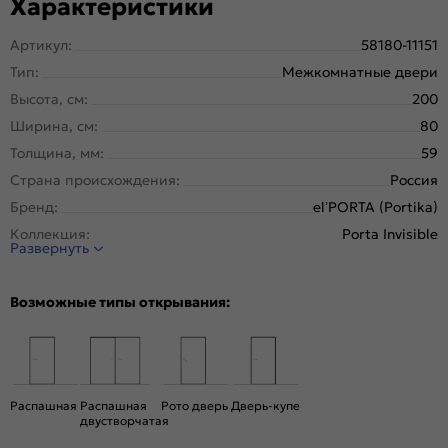
Характеристики
Артикул:
58180-11151
Тип:
Межкомнатные двери
Высота, см:
200
Ширина, см:
80
Толщина, мм:
59
Страна происхождения:
Россия
Бренд:
el’PORTA (Portika)
Коллекция:
Porta Invisible
Развернуть
Стиль:
Минимализм
Тип двери:
Скрытая, Глухая
Возможные типы открывания:
Система открывания:
Классическая, Раздвижная
Конструкция двери:
Каркасно-щитовая
Цвет:
Keramik Beige
Общий цвет:
Бежевый
Распашная
Распашная
Рото дверь
Дверь-купе
двустворчатая
Стекло:
Без стекла