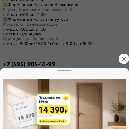
Фирменный магазин в Новокосино
Реутов, Носовихинское шоссе, д. 5
пн-вс: с 9:00 до 21:00
Фирменный магазин в Бутово
Москва, ул. Венёвская, д. 4
пн-вс: с 9:00 до 21:00
Склад в Одинцово
Одинцово, ул. Баковская, 5
пн-пт: с 9:00 до 19:30
/
сб-вс: с 9:00 до 18:00
+7 (495) 984-16-99
Заказать звонок
Стать дилером
Расскажите о нас
Поделиться
Оцените магазин