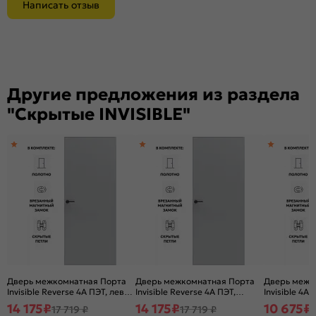
Написать отзыв
Другие предложения из раздела
"Скрытые INVISIBLE"
Дверь межкомнатная Порта
Дверь межкомнатная Порта
Дверь межк
Invisible Reverse 4A ПЭТ, левое
Invisible Reverse 4A ПЭТ,
Invisible 4A 
открывание, Shellac Grey,
правое открывание, Shellac
глухая, скр
14 175
₽
14 175
₽
10 675
₽
17 719 ₽
17 719 ₽
глухая, скрытая, кромка
Grey, глухая, скрытая, кромка
алюминиева