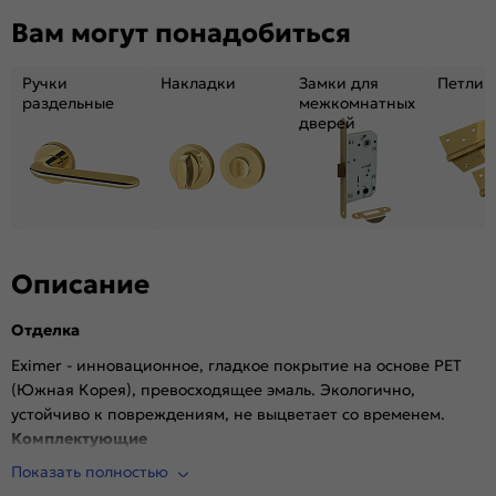
Декор:
Без декора
Вам могут понадобиться
Вес, кг:
27.7
Размер упаковки:
201*81*6.9
Ручки
Накладки
Замки для
Петли
Тип коробки:
INVISIBLE
раздельные
межкомнатных
дверей
Кромка:
Алюминиевая черная матовая
Поверхность:
Гладкая, матовая
Возможность покраски:
Нет
Для влажных помещений:
Да
Наличие притвора:
Нет
Степень влагостойкости:
Влагостойкая
Описание
Уровень шумоизоляции:
Высокий (26-32дБ)
Отделка
Фрезеровка под замок:
Да (Защелка AGB магнитная черная)
Фрезеровка под петли:
Да (2 скрытые петли AGB)
Eximer - инновационное, гладкое покрытие на основе PET
(Южная Корея), превосходящее эмаль. Экологично,
Износостойкость:
Высокая
устойчиво к повреждениям, не выцветает со временем.
Пропускает свет:
Нет
Комплектующие
Подходит под двухстворчатый проём:
Да
Показать полностью
Врезана магнитная защелка AGB, выполнена фрезеровка
Гарантия (лет):
1.6