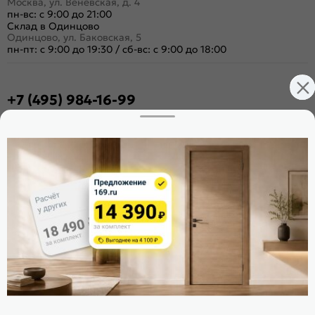
Москва, ул. Венёвская, д. 4
пн-вс: с 9:00 до 21:00
Склад в Одинцово
Одинцово, ул. Баковская, 5
пн-пт: с 9:00 до 19:30
/
сб-вс: с 9:00 до 18:00
+7 (495) 984-16-99
Заказать звонок
Стать дилером
Расскажите о нас
Поделиться
Оцените магазин
ИКС 1340
© 2010—2026 Склад Дверей 169.RU