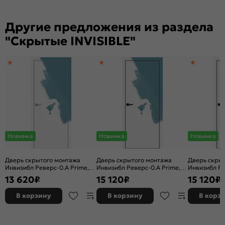
Другие предложения из раздела
"Скрытые INVISIBLE"
Новинка
Новинка
Новинка
Дверь скрытого монтажа
Дверь скрытого монтажа
Дверь скры
Инвизибл Реверс-0.А Prime,
Инвизибл Реверс-0.А Prime,
Инвизибл Ре
грунт (под окраску), правое
грунт (под окраску), левое
грунт (под о
13 620
₽
15 120
₽
15 120
₽
открывание, Грунт, кромка
открывание, Грунт, кромка
открывание,
алюминиевая матовый хром,
алюминиевая черная
алюминиева
В корзину
В корзину
В корз
каркасно-щитовая
матовая, каркасно-щитовая
матовая, к