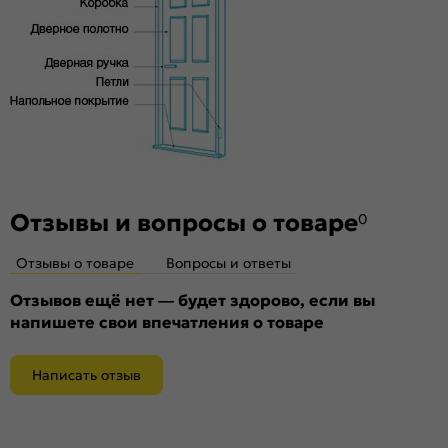
Декор
Без декора
Особенности
Дверь скрытого монтажа с внутреннем открыванием.
Щитовая дверь высокой прочности, которую обеспечивает
жесткий тамбурат с малым размером ячейки и плита HDF.
Используем PUR-клея необратимой полимеризации. По
периметру двери установлена алюминиевая кромка в цвете
Черный
Отзывы и вопросы о товаре
0
Отзывы о товаре
Вопросы и ответы
Отзывов ещё нет — будет здорово, если вы
напишете свои впечатления о товаре
Написать отзыв