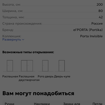
Высота, см:
200
Ширина, см:
80
Толщина, мм:
42
Страна происхождения:
Россия
Бренд:
el’PORTA (Portika)
Коллекция:
Porta Invisible
Развернуть
Стиль:
Минимализм
Тип двери:
Глухая, Скрытая
Возможные типы открывания:
Система открывания:
Классическая, Раздвижная
Конструкция двери:
Каркасно-щитовая
Цвет:
Shellac Grey
Общий цвет:
Серый
Распашная
Распашная
Рото дверь
Дверь-купе
двустворчатая
Стекло:
Без стекла
Декор:
Без декора
Вам могут понадобиться
Вес, кг:
26.8
Тип коробки:
INVISIBLE
Ручки
Накладки
Замки для
Петли