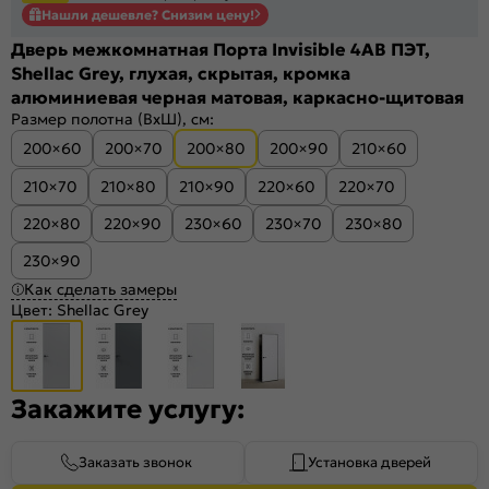
Нашли дешевле? Снизим цену!
Дверь межкомнатная Порта Invisible 4AB ПЭТ,
Shellac Grey, глухая, скрытая, кромка
алюминиевая черная матовая, каркасно-щитовая
Размер полотна (ВхШ), см:
200×60
200×70
200×80
200×90
210×60
210×70
210×80
210×90
220×60
220×70
220×80
220×90
230×60
230×70
230×80
230×90
Как сделать замеры
Цвет:
Shellac Grey
Закажите услугу:
Заказать звонок
Установка дверей