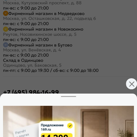
Москва, Кутузовский проспект, д. 88
пн-вс: с 9:00 до 21:00
Фирменный магазин в Медведково
Москва, ул. Осташковская, д. 22, подъезд 6
пн-вс: с 9:00 до 21:00
Фирменный магазин в Новокосино
Реутов, Носовихинское шоссе, д. 5
пн-вс: с 9:00 до 21:00
Фирменный магазин в Бутово
Москва, ул. Венёвская, д. 4
пн-вс: с 9:00 до 21:00
Склад в Одинцово
Одинцово, ул. Баковская, 5
пн-пт: с 9:00 до 19:30
/
сб-вс: с 9:00 до 18:00
+7 (495) 984-16-99
Заказать звонок
Стать дилером
Расскажите о нас
Поделиться