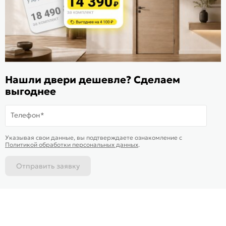
Оцените магазин
ИКС 1340
© 2010—2026 Склад Дверей 169.RU
Нашли двери дешевле? Сделаем
Пользовательское соглашение
выгоднее
Политика обработки персональных данных
Телефон*
Карта сайта
В корзину
-
52 269
₽
Купить в 1 клик
Указывая свои данные, вы подтверждаете ознакомление c
Политикой обработки персональных данных
.
Отправить заявку
Каталог
Магазины
Позвонить
Написать
Корзина