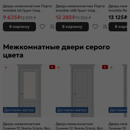
Дверь межкомнатная Порта
Дверь межкомнатная Порта
Дверь межк
Invisible 4A Грунт (под
Invisible 4AB Грунт (под
Invisible Re
окраску), Серый, глухая,
окраску), Серый, глухая,
окраску), л
9 625
₽
12 285
₽
13 125
₽
12 031 ₽
15 356 ₽
скрытая, кромка
скрытая, кромка
Серый, глух
алюминиевая матовый хром,
алюминиевая черная
кромка алю
В корзину
В корзину
В корз
каркасно-щитовая
матовая, каркасно-щитовая
матовый хро
щитовая
Межкомнатные двери серого
цвета
Доставим завтра
Доставим завтра
Доставим з
Дверь межкомнатная
Дверь межкомнатная
Дверь межк
Скинни-13 Эмаль Grace, без
Скинни-12 Эмаль Grace, без
Скинни-10 Э