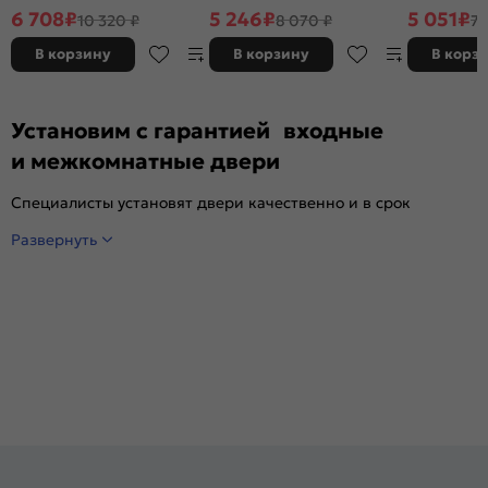
декора, остекленная, white
декора, глухая, без стекла,
декора, глух
6 708
₽
5 246
₽
5 051
₽
10 320 ₽
8 070 ₽
7 
сrystal, без кромки, скиновая
без кромки, скиновая
без кромки,
В корзину
В корзину
В корз
Установим с гарантией входные
и межкомнатные двери
Специалисты установят двери качественно и в срок
Развернуть