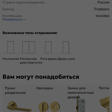
Страна происхождения:
Россия
Бренд:
Triadoors
Коллекция:
Invisible
Развернуть
Стиль:
Минимализм
Тип двери:
С зеркалом, Скрытая
Возможные типы открывания:
Система открывания:
Классическая, Раздвижная
Конструкция двери:
Каркасно-щитовая
Цвет:
Серебро
Общий цвет:
Серый
Распашная
Распашная
Рото дверь
Дверь-купе
двустворчатая
Стекло:
Зеркало
Декор:
Зеркало
Вам могут понадобиться
Вес, кг:
26
Размер упаковки:
201* 81 *5
Ручки
Накладки
Замки для
Петли
Тип коробки:
INVISIBLE
раздельные
межкомнатных
дверей
Тип погонажных изделий:
Компл. INVISIBLE алюм
Кромка:
Алюминиевая матовый хром
Поверхность:
Глянцевая