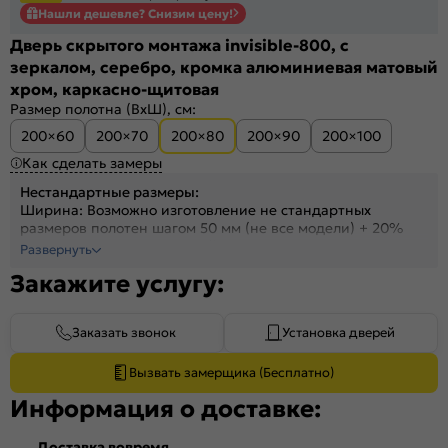
Нашли дешевле? Снизим цену!
Дверь скрытого монтажа invisible-800, с
зеркалом, серебро, кромка алюминиевая матовый
хром, каркасно-щитовая
Размер полотна (ВхШ), см:
200×60
200×70
200×80
200×90
200×100
Как сделать замеры
Нестандартные размеры:
Ширина: Возможно изготовление не стандартных
размеров полотен шагом 50 мм (не все модели) + 20%
Высота: На полотна высотой от 1700 до 2300 мм +30%
Развернуть
Высота: На полотна высотой от 2300 до 2400 мм +40%
Закажите услугу:
Заказать звонок
Установка дверей
Вызвать замерщика (Бесплатно)
Информация о доставке:
Доставка вовремя