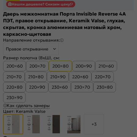
Нашли дешевле? Снизим цену!
Дверь межкомнатная Порта Invisible Reverse 4A
ПЭТ, правое открывание, Keramik Valse, глухая,
скрытая, кромка алюминиевая матовый хром,
каркасно-щитовая
Направление открывания:
Правое открывание
Размер полотна (ВхШ), см:
200×60
200×70
200×80
200×90
210×60
210×70
210×80
210×90
220×60
220×70
220×80
220×90
230×60
230×70
230×80
230×90
Как сделать замеры
Цвет:
Keramik Valse
+3