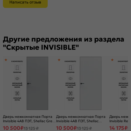
Написать отзыв
Другие предложения из раздела
"Скрытые INVISIBLE"
Дверь межкомнатная Порта
Дверь межкомнатная Порта
Дверь межк
Invisible 4AB ПЭТ, Shellac Grey,
Invisible 4AB ПЭТ, Shellac
Invisible Re
глухая, скрытая, кромка
White, глухая, скрытая,
открывание, 
10 500
₽
10 500
₽
14 175
₽
13 125 ₽
13 125 ₽
1
алюминиевая черная
кромка алюминиевая черная
глухая, скр