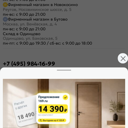
Фирменный магазин в Новокосино
Реутов, Носовихинское шоссе, д. 5
пн-вс: с 9:00 до 21:00
Фирменный магазин в Бутово
Москва, ул. Венёвская, д. 4
пн-вс: с 9:00 до 21:00
Склад в Одинцово
Одинцово, ул. Баковская, 5
пн-пт: с 9:00 до 19:30
/
сб-вс: с 9:00 до 18:00
+7 (495) 984-16-99
Заказать звонок
Стать дилером
Расскажите о нас
Поделиться
Оцените магазин