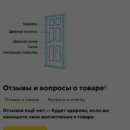
под 2 скрытые петли. Дверная коробка укомплектована
высококачественного соснового бруса и MDF,
ответной планкой и 2 скрытыми петлями AGB.
тамбурат, HDF
Стекло
Без стекла
Декор
Без декора
Особенности
Двери с алюминиевой кромкой укомплектованы
механизмом магнитной защелки для легкого и практически
бесшумного закрывания; выполнена фрезеровка под
скрытые петли.
Отзывы и вопросы о товаре
0
Отзывы о товаре
Вопросы и ответы
Отзывов ещё нет — будет здорово, если вы
напишете свои впечатления о товаре