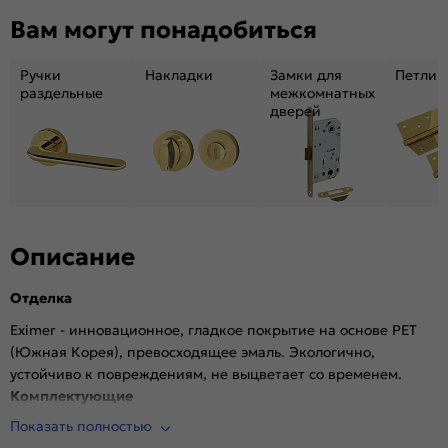
Декор:
Без декора
Вам могут понадобиться
Вес, кг:
27.7
Тип коробки:
INVISIBLE
Ручки
Накладки
Замки для
Петли
Кромка:
Алюминиевая матовый хром
раздельные
межкомнатных
дверей
Поверхность:
Гладкая, матовая
Возможность покраски:
Нет
Для влажных помещений:
Да
Наличие притвора:
Нет
Степень влагостойкости:
Влагостойкая
Уровень шумоизоляции:
Высокий (26-32дБ)
Описание
Фрезеровка под замок:
Да
Отделка
Фрезеровка под петли:
Да
Износостойкость:
Высокая
Eximer - инновационное, гладкое покрытие на основе PET
(Южная Корея), превосходящее эмаль. Экологично,
Пропускает свет:
Нет
устойчиво к повреждениям, не выцветает со временем.
Подходит под двухстворчатый проём:
Да
Комплектующие
Гарантия (лет):
1.6
Показать полностью
Врезана магнитная защелка AGB, выполнена фрезеровка
Материал:
Материал каркаса: на основе