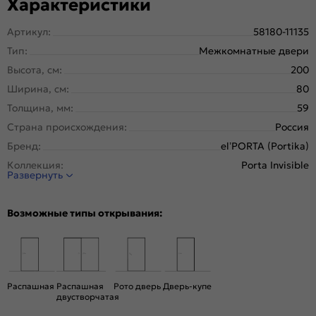
Характеристики
Артикул:
58180-11135
Тип:
Межкомнатные двери
Высота, см:
200
Ширина, см:
80
Толщина, мм:
59
Страна происхождения:
Россия
Бренд:
el’PORTA (Portika)
Коллекция:
Porta Invisible
Развернуть
Стиль:
Минимализм
Тип двери:
Глухая, Скрытая
Возможные типы открывания:
Система открывания:
Классическая, Раздвижная
Конструкция двери:
Каркасно-щитовая
Цвет:
Keramik Valse
Общий цвет:
Серый
Распашная
Распашная
Рото дверь
Дверь-купе
двустворчатая
Стекло:
Без стекла