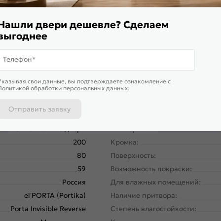
верь высокой прочности, которую обеспечивает жесткий тамб
 установлена алюминиевая кромка в цвете Матовый хром
Нашли двери дешевле? Сделаем
выгоднее
Телефон*
Указывая свои данные, вы подтверждаете ознакомление c
Политикой обработки персональных данных
.
Отправить заявку
58180-10751
Вес, кг:
Межкомнатные двери
Тип коробки:
200
Кромка:
80
Поверхность:
59
Возможность покраски:
Россия
Для влажных помещений:
el’PORTA (Portika)
Наличие притвора:
Porta Invisible Reverse
Степень влагостойкости: