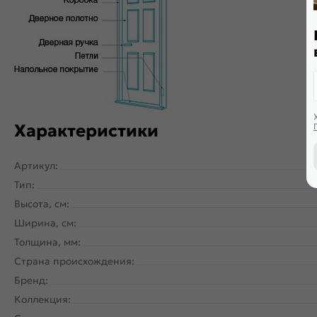
Дверь скрытого монтажа с внешним открыванием. Щитовая д
PUR-клея необратимой полимеризации. По периметру двери
Характеристики
Артикул:
Тип:
Высота, см:
Ширина, см:
Толщина, мм:
Страна происхождения:
Бренд:
Коллекция: