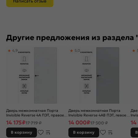
Написать отзыв
Другие предложения из раздела 
4,9
5,0
Дверь межкомнатная Порта
Дверь межкомнатная Порта
Две
Invisible Reverse 4A ПЭТ, правое
Invisible Reverse 4AB ПЭТ, левое
Invi
открывание, Shellac White,
открывание, Shellac Grey, глухая,
откр
14 175
₽
14 000
₽
14
17 719 ₽
17 500 ₽
глухая, скрытая, кромка
скрытая, кромка алюминиевая
скр
алюминиевая матовый хром,
черная матовая, каркасно-
чер
В корзину
В корзину
В
каркасно-щитовая
щитовая
щит