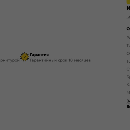
И
О
Р
Т
О
Гарантия
урнитурой
Гарантийный срок 18 месяцев
Т
С
Б
К
М
В
В