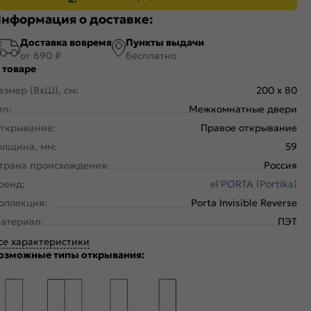
нформация о доставке:
Доставка вовремя
Пункты выдачи
от 690 ₽
бесплатно
 товаре
азмер (ВхШ), см:
200 x 80
ип:
Межкомнатные двери
ткрывание:
Правое открывание
олщина, мм:
59
трана происхождения:
Россия
ренд:
el’PORTA (Portika)
оллекция:
Porta Invisible Reverse
атериал:
ПЭТ
се характеристики
озможные типы открывания: