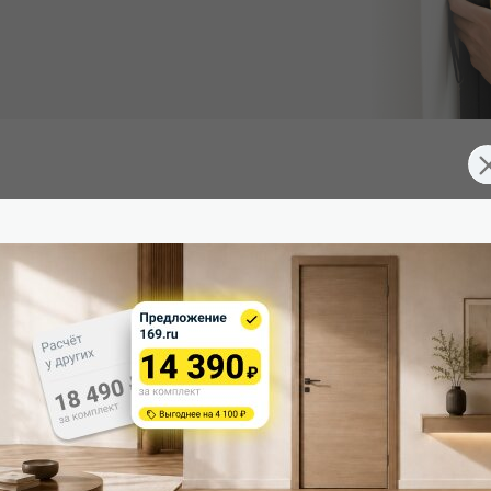
 (Южная Корея), превосходящее эмаль. Экологично, устойчиво
д 2 скрытые петли. Дверная коробка укомплектована ответной