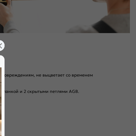
 к повреждениям, не выцветает со временем
 планкой и 2 скрытыми петлями AGB.