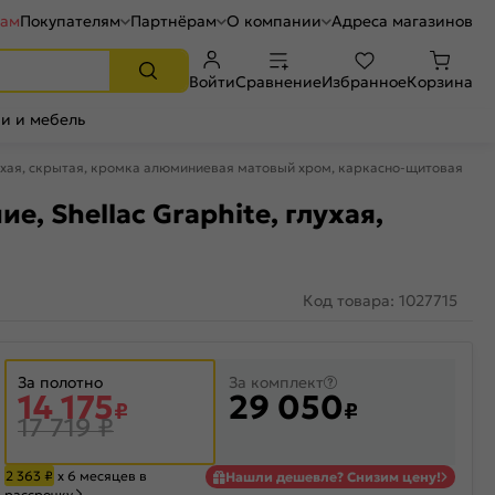
рам
Покупателям
Партнёрам
О компании
Адреса магазинов
Войти
Сравнение
Избранное
Корзина
и и мебель
глухая, скрытая, кромка алюминиевая матовый хром, каркасно-щитовая
, Shellac Graphite, глухая,
Код товара: 1027715
За полотно
За комплект
14 175
29 050
₽
₽
17 719
₽
2 363
₽
х 6 месяцев в
Нашли дешевле? Снизим цену!
рассрочку