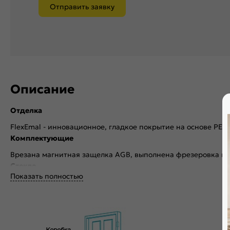
Отправить заявку
Описание
Отделка
FlexEmal - инновационное, гладкое покрытие на основе PET
Комплектующие
Врезана магнитная защелка AGB, выполнена фрезеровка по
Стекло
Показать полностью
Без стекла
Декор
Без декора
Особенности