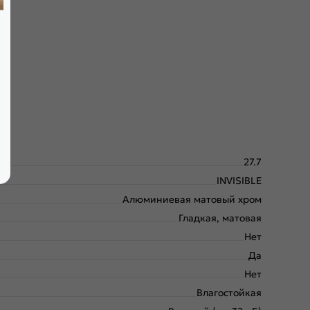
урат с малым размером ячейки и плита HDF. Используем
27.7
INVISIBLE
Алюминиевая матовый хром
Гладкая, матовая
Нет
Да
Нет
Влагостойкая