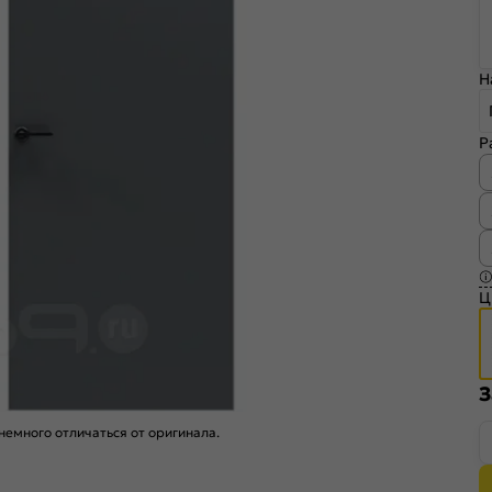
Н
Р
Ц
З
емного отличаться от оригинала.