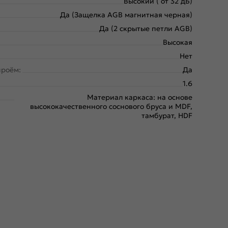
Высокий ( от 32 дБ)
Да (Защелка AGB магнитная черная)
Да (2 скрытые петли AGB)
Высокая
Нет
проём:
Да
1.6
Материал каркаса: на основе
высококачественного соснового бруса и MDF,
тамбурат, HDF