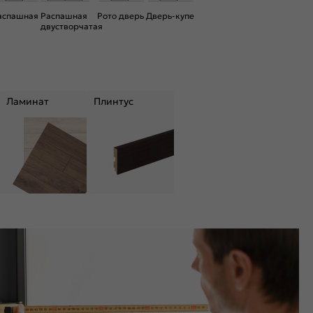
аспашная
Распашная
Рото дверь
Дверь-купе
двустворчатая
Ламинат
Плинтус