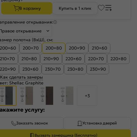
В корзину
Купить в 1 клик
аправление открывания:
Правое открывание
азмер полотна (ВхШ), см:
200×60
200×70
200×80
200×90
210×60
210×70
210×80
210×90
220×60
220×70
220×80
220×90
230×60
230×70
230×80
230×90
Как сделать замеры
вет:
Shellac Graphite
+3
акажите услугу:
Заказать звонок
Установка дверей
Вызвать замерщика (Бесплатно)