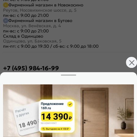
Фирменный магазин в Новокосино
Реутов, Носовихинское шоссе, д. 5
пн-вс: с 9:00 до 21:00
Фирменный магазин в Бутово
Москва, ул. Венёвская, д. 4
пн-вс: с 9:00 до 21:00
Склад в Одинцово
Одинцово, ул. Баковская, 5
пн-пт: с 9:00 до 19:30
/
сб-вс: с 9:00 до 18:00
+7 (495) 984-16-99
Заказать звонок
Стать дилером
Расскажите о нас
Поделиться
Оцените магазин