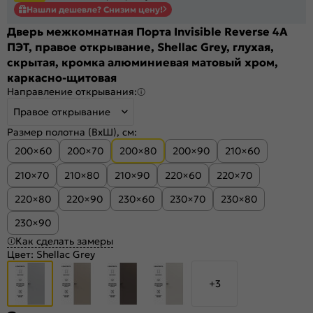
Нашли дешевле? Снизим цену!
Дверь межкомнатная Порта Invisible Reverse 4A
ПЭТ, правое открывание, Shellac Grey, глухая,
скрытая, кромка алюминиевая матовый хром,
каркасно-щитовая
Направление открывания:
Правое открывание
Размер полотна (ВхШ), см:
200×60
200×70
200×80
200×90
210×60
210×70
210×80
210×90
220×60
220×70
220×80
220×90
230×60
230×70
230×80
230×90
Как сделать замеры
Цвет:
Shellac Grey
+3