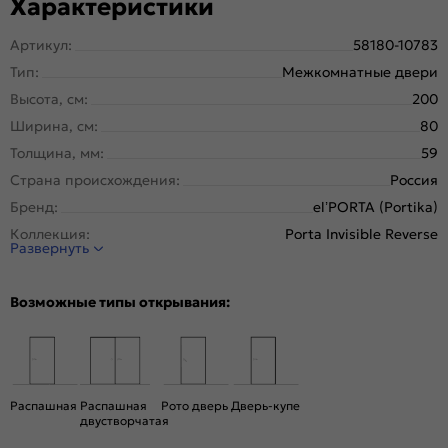
Характеристики
Артикул:
58180-10783
Тип:
Межкомнатные двери
Высота, см:
200
Ширина, см:
80
Толщина, мм:
59
Страна происхождения:
Россия
Бренд:
el’PORTA (Portika)
Коллекция:
Porta Invisible Reverse
Развернуть
Стиль:
Минимализм
Тип двери:
Глухая, Скрытая
Возможные типы открывания:
Система открывания:
Раздвижная, Классическая
Конструкция двери:
Каркасно-щитовая
Цвет:
Shellac Grey
Общий цвет:
Серый
Распашная
Распашная
Рото дверь
Дверь-купе
двустворчатая
Стекло:
Без стекла