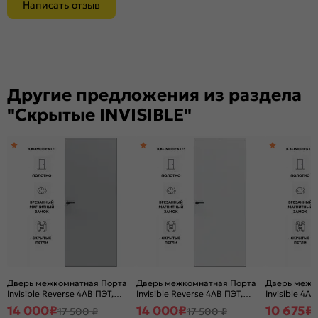
Написать отзыв
Другие предложения из раздела
"Скрытые INVISIBLE"
Дверь межкомнатная Порта
Дверь межкомнатная Порта
Дверь межк
Invisible Reverse 4AB ПЭТ,
Invisible Reverse 4AB ПЭТ,
Invisible 4A 
правое открывание, Shellac
левое открывание, Shellac
Graphite, гл
14 000
₽
14 000
₽
10 675
₽
17 500 ₽
17 500 ₽
Grey, глухая, скрытая, кромка
White, глухая, скрытая,
кромка алю