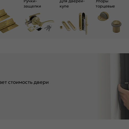
Ручки-
Для дверей-
Упоры
защелки
купе
торцевые
ет стоимость двери