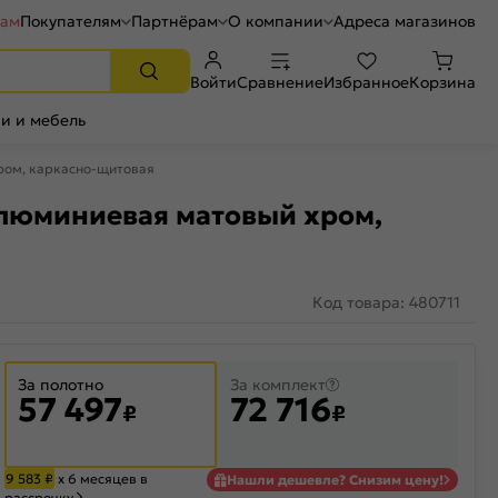
рам
Покупателям
Партнёрам
О компании
Адреса магазинов
Войти
Сравнение
Избранное
Корзина
и и мебель
хром, каркасно-щитовая
 алюминиевая матовый хром,
Код товара: 480711
За полотно
За комплект
57 497
72 716
₽
₽
9 583
₽
х 6 месяцев в
Нашли дешевле? Снизим цену!
рассрочку