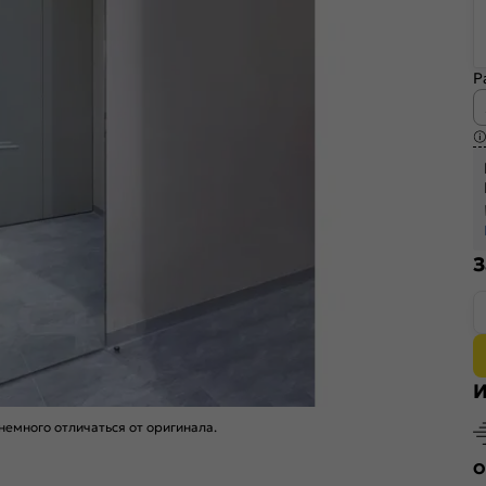
Р
З
И
емного отличаться от оригинала.
О