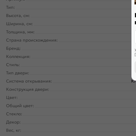
Тип:
Высота, см:
Ширина, см:
Толщина, мм:
Страна происхождения:
Бренд:
Коллекция:
Стиль:
Тип двери:
Система открывания:
Кл
Конструкция двери:
Цвет:
Общий цвет:
Стекло:
Декор:
Вес, кг: