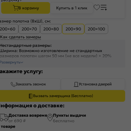
В корзину
Купить в 1 клик
азмер полотна (ВхШ), см:
200×60
200×70
200×80
200×90
200×100
Как сделать замеры
Нестандартные размеры:
Ширина: Возможно изготовление не стандартных
размеров полотен шагом 50 мм (не все модели) + 20%
Высота: На полотна высотой от 1700 до 2300 мм +30%
Развернуть
Высота: На полотна высотой от 2300 до 2400 мм +40%
акажите услугу:
Заказать звонок
Установка дверей
Вызвать замерщика (Бесплатно)
нформация о доставке:
Доставка вовремя
Пункты выдачи
от 690 ₽
бесплатно
 товаре