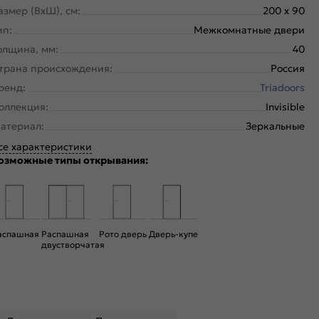
азмер (ВхШ), см:
200 x 90
ип:
Межкомнатные двери
олщина, мм:
40
трана происхождения:
Россия
ренд:
Triadoors
оллекция:
Invisible
атериал:
Зеркальные
се характеристики
озможные типы открывания:
аспашная
Распашная
Рото дверь
Дверь-купе
двустворчатая