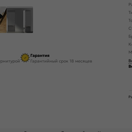
Р
Т
Т
С
Б
К
М
Гарантия
В
урнитурой
Гарантийный срок 18 месяцев
В
Р