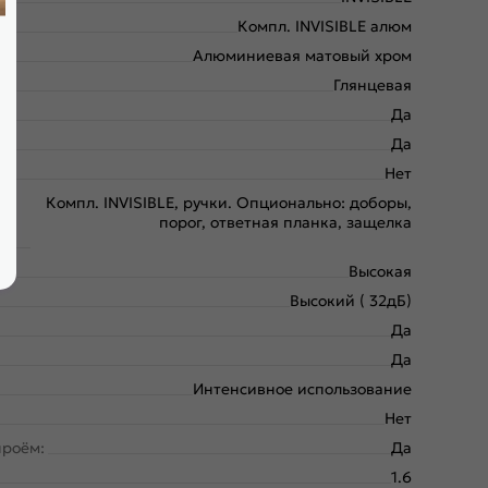
Компл. INVISIBLE алюм
Алюминиевая матовый хром
Глянцевая
Да
Да
Нет
Компл. INVISIBLE, ручки. Опционально: доборы,
порог, ответная планка, защелка
Высокая
Высокий ( 32дБ)
Да
Да
Интенсивное использование
Нет
проём:
Да
1.6