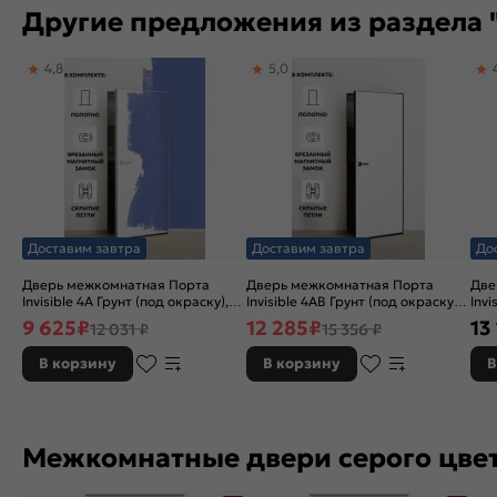
Другие предложения из раздела 
4,8
5,0
Доставим завтра
Доставим завтра
До
Дверь межкомнатная Порта
Дверь межкомнатная Порта
Две
Invisible 4A Грунт (под окраску),
Invisible 4AB Грунт (под окраску),
Invi
Серый, глухая, скрытая, кромка
Серый, глухая, скрытая, кромка
окр
9 625
₽
12 285
₽
13
12 031 ₽
15 356 ₽
алюминиевая матовый хром,
алюминиевая черная матовая,
Сер
каркасно-щитовая
каркасно-щитовая
алю
В корзину
В корзину
В
кар
Межкомнатные двери серого цве