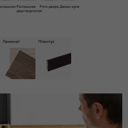
аспашная
Распашная
Рото дверь
Дверь-купе
двустворчатая
Ламинат
Плинтус