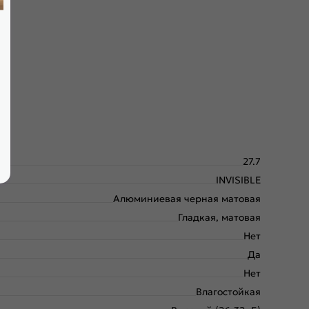
крывания; выполнена фрезеровка под скрытые петли.
27.7
INVISIBLE
Алюминиевая черная матовая
Гладкая, матовая
Нет
Да
Нет
Влагостойкая