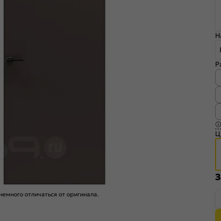
Н
Р
Ц
З
емного отличаться от оригинала.