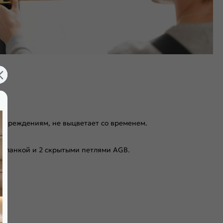
повреждениям, не выцветает со временем.
 планкой и 2 скрытыми петлями AGB.