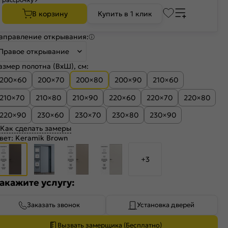
В корзину
Купить в 1 клик
аправление открывания:
Правое открывание
азмер полотна (ВхШ), см:
200×60
200×70
200×80
200×90
210×60
210×70
210×80
210×90
220×60
220×70
220×80
220×90
230×60
230×70
230×80
230×90
Как сделать замеры
вет:
Keramik Brown
+3
акажите услугу:
Заказать звонок
Установка дверей
Вызвать замерщика (Бесплатно)