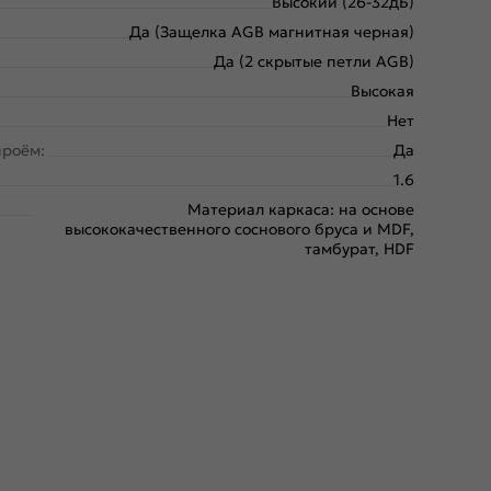
Высокий (26-32дБ)
Да (Защелка AGB магнитная черная)
Да (2 скрытые петли AGB)
Высокая
Нет
проём:
Да
1.6
Материал каркаса: на основе
высококачественного соснового бруса и MDF,
тамбурат, HDF