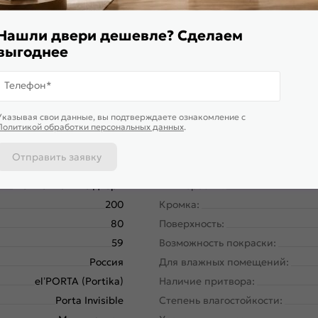
магнитной защелки для легкого и практически бесшумного за
Нашли двери дешевле? Сделаем
выгоднее
Телефон*
Указывая свои данные, вы подтверждаете ознакомление c
Политикой обработки персональных данных
.
Отправить заявку
58180-11199
Вес, кг:
Межкомнатные двери
Тип коробки:
200
Кромка:
80
Поверхность:
59
Возможность покраски:
Россия
Для влажных помещений:
el’PORTA (Portika)
Наличие притвора:
Porta Invisible
Степень влагостойкости: