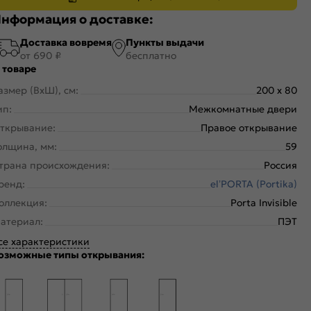
нформация о доставке:
Доставка вовремя
Пункты выдачи
от 690 ₽
бесплатно
 товаре
азмер (ВхШ), см:
200 x 80
ип:
Межкомнатные двери
ткрывание:
Правое открывание
олщина, мм:
59
трана происхождения:
Россия
ренд:
el’PORTA (Portika)
оллекция:
Porta Invisible
атериал:
ПЭТ
се характеристики
озможные типы открывания: