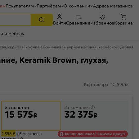
рам
Покупателям
Партнёрам
О компании
Адреса магазинов
Войти
Сравнение
Избранное
Корзина
и и мебель
лухая, скрытая, кромка алюминиевая черная матовая, каркасно-щитовая
ние, Keramik Brown, глухая,
Код товара: 1026952
За полотно
За комплект
15 575
32 375
₽
₽
2 596
₽
х 6 месяцев в
Нашли дешевле? Снизим цену!
рассрочку