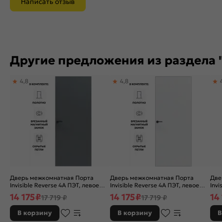
Написать отзыв
Другие предложения из раздела 
4,8
4,8
Дверь межкомнатная Порта
Дверь межкомнатная Порта
Две
Invisible Reverse 4A ПЭТ, левое
Invisible Reverse 4A ПЭТ, левое
Invi
открывание, Shellac Graphite,
открывание, Shellac White,
отк
14 175
₽
14 175
₽
14
17 719 ₽
17 719 ₽
глухая, скрытая, кромка
глухая, скрытая, кромка
глу
алюминиевая матовый хром,
алюминиевая матовый хром,
алю
В корзину
В корзину
В
каркасно-щитовая
каркасно-щитовая
кар