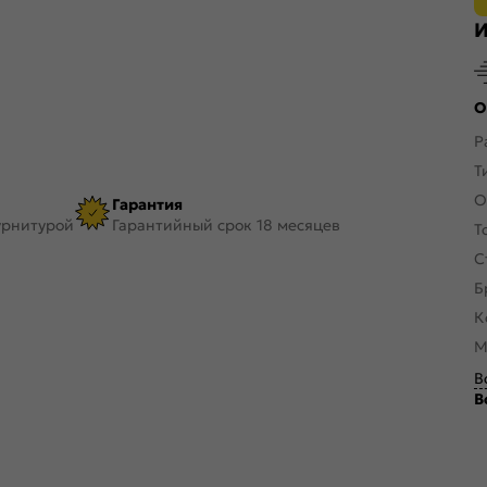
И
О
Р
Т
О
Гарантия
урнитурой
Гарантийный срок 18 месяцев
Т
С
Б
К
М
В
В