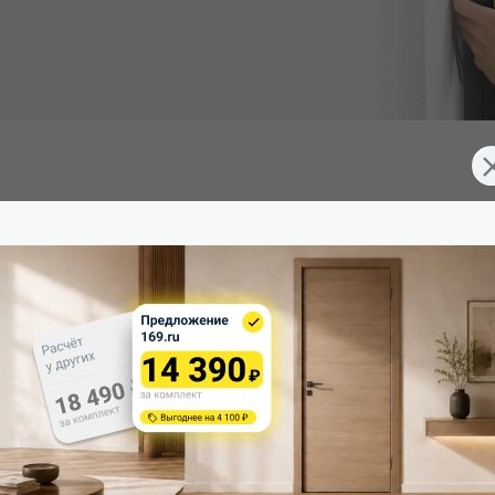
Южная Корея), превосходящее эмаль. Экологично, устойчиво к 
д 2 скрытые петли. Дверная коробка укомплектована ответной