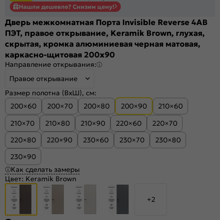
Нашли дешевле? Снизим цену!
Дверь межкомнатная Порта Invisible Reverse 4AB
ПЭТ, правое открывание, Keramik Brown, глухая,
скрытая, кромка алюминиевая черная матовая,
каркасно-щитовая 200x90
Направление открывания:
Правое открывание
Размер полотна (ВхШ), см:
200×60
200×70
200×80
200×90
210×60
210×70
210×80
210×90
220×60
220×70
220×80
220×90
230×60
230×70
230×80
230×90
Как сделать замеры
Цвет:
Keramik Brown
+2