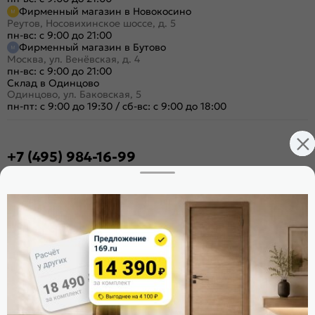
Фирменный магазин в Новокосино
Реутов, Носовихинское шоссе, д. 5
пн-вс: с 9:00 до 21:00
Фирменный магазин в Бутово
Москва, ул. Венёвская, д. 4
пн-вс: с 9:00 до 21:00
Склад в Одинцово
Одинцово, ул. Баковская, 5
пн-пт: с 9:00 до 19:30
/
сб-вс: с 9:00 до 18:00
+7 (495) 984-16-99
Заказать звонок
Стать дилером
Расскажите о нас
Поделиться
Оцените магазин