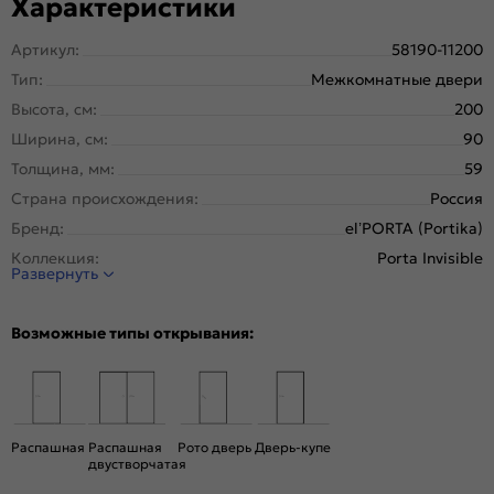
Характеристики
Артикул:
58190-11200
Тип:
Межкомнатные двери
Высота, см:
200
Ширина, см:
90
Толщина, мм:
59
Страна происхождения:
Россия
Бренд:
el’PORTA (Portika)
Коллекция:
Porta Invisible
Развернуть
Стиль:
Минимализм
Тип двери:
Глухая, Скрытая
Возможные типы открывания:
Система открывания:
Классическая, Раздвижная
Конструкция двери:
Каркасно-щитовая
Цвет:
Keramik Brown
Общий цвет:
Коричневый
Распашная
Распашная
Рото дверь
Дверь-купе
двустворчатая
Стекло:
Без стекла