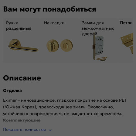
Декор:
Без декора
Вам могут понадобиться
Вес, кг:
31.4
Тип коробки:
INVISIBLE
Ручки
Накладки
Замки для
Петли
Кромка:
Алюминиевая черная матовая
раздельные
межкомнатных
дверей
Поверхность:
Гладкая, матовая
Возможность покраски:
Нет
Для влажных помещений:
Да
Наличие притвора:
Нет
Степень влагостойкости:
Влагостойкая
Уровень шумоизоляции:
Высокий (26-32дБ)
Описание
Фрезеровка под замок:
Да (Защелка AGB магнитная черная)
Отделка
Фрезеровка под петли:
Да (2 скрытые петли AGB)
Износостойкость:
Высокая
Eximer - инновационное, гладкое покрытие на основе PET
(Южная Корея), превосходящее эмаль. Экологично,
Пропускает свет:
Нет
устойчиво к повреждениям, не выцветает со временем.
Подходит под двухстворчатый проём:
Да
Комплектующие
Гарантия (лет):
1.6
Показать полностью
Врезана магнитная защелка AGB, выполнена фрезеровка
Материал:
Материал каркаса: на основе