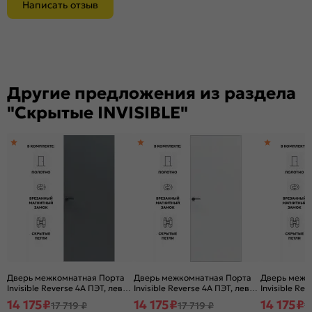
Написать отзыв
Другие предложения из раздела
"Скрытые INVISIBLE"
Дверь межкомнатная Порта
Дверь межкомнатная Порта
Дверь межк
Invisible Reverse 4A ПЭТ, левое
Invisible Reverse 4A ПЭТ, левое
Invisible Rev
открывание, Shellac Graphite,
открывание, Shellac White,
правое откр
14 175
₽
14 175
₽
14 175
₽
17 719 ₽
17 719 ₽
1
глухая, скрытая, кромка
глухая, скрытая, кромка
White, глуха