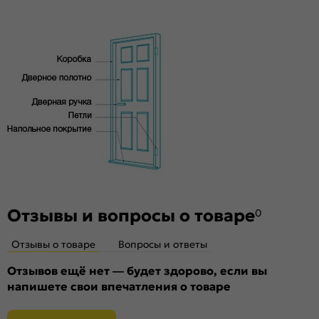
под 2 скрытые петли. Дверная коробка укомплектована
высококачественного соснового бруса и MDF,
ответной планкой и 2 скрытыми петлями AGB.
тамбурат, HDF
Стекло
Без стекла
Декор
Без декора
Особенности
Двери с алюминиевой кромкой укомплектованы
механизмом магнитной защелки для легкого и практически
бесшумного закрывания; выполнена фрезеровка под
скрытые петли.
Отзывы и вопросы о товаре
0
Отзывы о товаре
Вопросы и ответы
Отзывов ещё нет — будет здорово, если вы
напишете свои впечатления о товаре