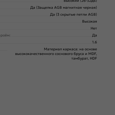
Высокий (26-32дБ)
Да (Защелка AGB магнитная черная)
Да (3 скрытые петли AGB)
Высокая
Нет
проём:
Да
1.6
Материал каркаса: на основе
высококачественного соснового бруса и MDF,
тамбурат, HDF