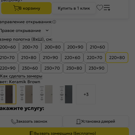
В корзину
Купить в 1 клик
аправление открывания:
Правое открывание
азмер полотна (ВхШ), см:
200×60
200×70
200×80
200×90
210×60
210×70
210×80
210×90
220×60
220×70
220×80
220×90
230×60
230×70
230×80
230×90
Как сделать замеры
вет:
Keramik Brown
+3
акажите услугу:
Заказать звонок
Установка дверей
Вызвать замерщика (Бесплатно)