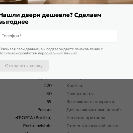
магнитной защелки для легкого и практически бесшумного за
Нашли двери дешевле? Сделаем
выгоднее
Телефон*
Указывая свои данные, вы подтверждаете ознакомление c
Политикой обработки персональных данных
.
Отправить заявку
58180-11207
Размер упаковки:
Межкомнатные двери
Тип коробки:
220
Кромка:
80
Поверхность:
59
Возможность покраски:
Россия
Для влажных помещений:
el’PORTA (Portika)
Наличие притвора:
Porta Invisible
Степень влагостойкости: