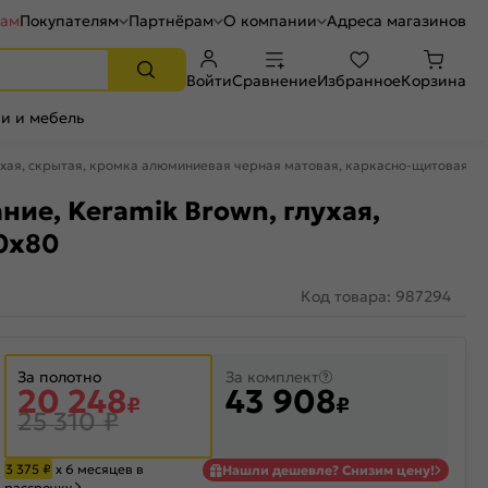
рам
Покупателям
Партнёрам
О компании
Адреса магазинов
Войти
Сравнение
Избранное
Корзина
и и мебель
лухая, скрытая, кромка алюминиевая черная матовая, каркасно-щитовая
ние, Keramik Brown, глухая,
0x80
Код товара: 987294
За полотно
За комплект
20 248
43 908
₽
₽
25 310
₽
3 375
₽
х 6 месяцев в
Нашли дешевле? Снизим цену!
рассрочку