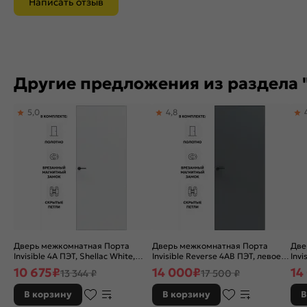
Написать отзыв
Другие предложения из раздела 
5,0
4,8
Дверь межкомнатная Порта
Дверь межкомнатная Порта
Две
Invisible 4A ПЭТ, Shellac White,
Invisible Reverse 4AB ПЭТ, левое
Invi
глухая, скрытая, кромка
открывание, Shellac Graphite,
отк
10 675
₽
14 000
₽
14
13 344 ₽
17 500 ₽
алюминиевая матовый хром,
глухая, скрытая, кромка
глу
каркасно-щитовая
алюминиевая черная матовая,
алю
В корзину
В корзину
В
каркасно-щитовая
кар