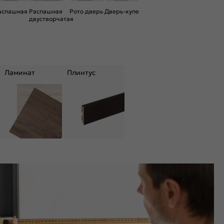
аспашная
Распашная
Рото дверь
Дверь-купе
двустворчатая
Ламинат
Плинтус