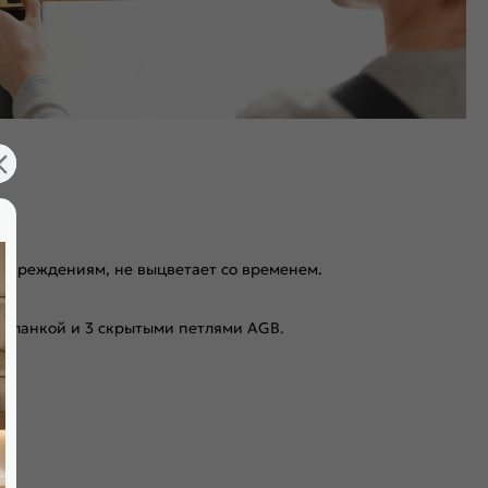
повреждениям, не выцветает со временем.
 планкой и 3 скрытыми петлями AGB.