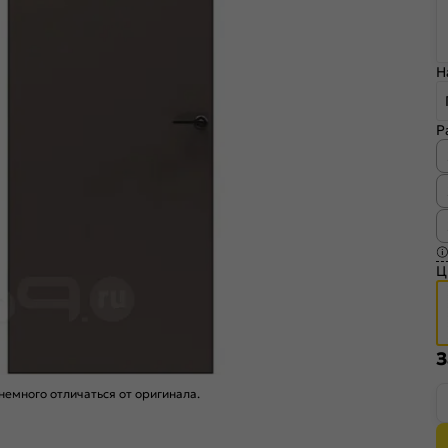
Н
Р
Ц
З
емного отличаться от оригинала.