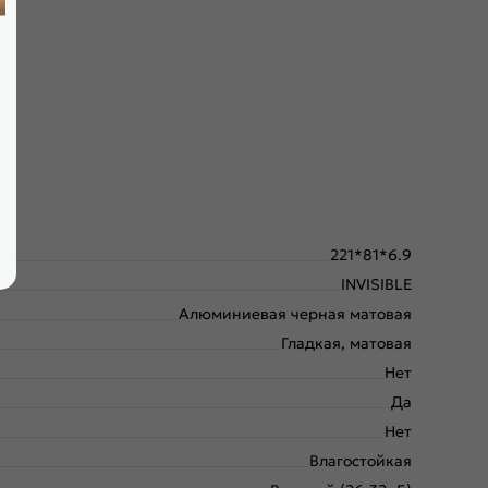
крывания; выполнена фрезеровка под скрытые петли.
221*81*6.9
INVISIBLE
Алюминиевая черная матовая
Гладкая, матовая
Нет
Да
Нет
Влагостойкая