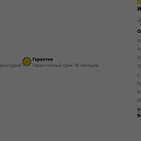
И
О
Р
Т
О
Гарантия
урнитурой
Гарантийный срок 18 месяцев
Т
С
Б
К
М
В
В