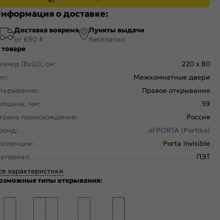
нформация о доставке:
Доставка вовремя
Пункты выдачи
от 690 ₽
бесплатно
 товаре
азмер (ВхШ), см:
220 x 80
ип:
Межкомнатные двери
ткрывание:
Правое открывание
олщина, мм:
59
трана происхождения:
Россия
ренд:
el’PORTA (Portika)
оллекция:
Porta Invisible
атериал:
ПЭТ
се характеристики
озможные типы открывания: