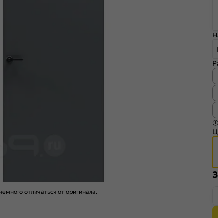
Н
Р
Ц
З
емного отличаться от оригинала.