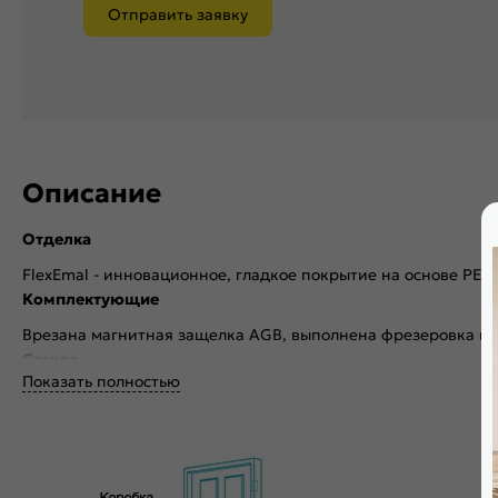
Отправить заявку
Описание
Отделка
FlexEmal - инновационное, гладкое покрытие на основе PET
Комплектующие
Врезана магнитная защелка AGB, выполнена фрезеровка по
Стекло
Показать полностью
Без стекла
Декор
Без декора
Особенности