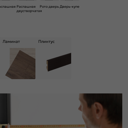
аспашная
Распашная
Рото дверь
Дверь-купе
двустворчатая
Ламинат
Плинтус