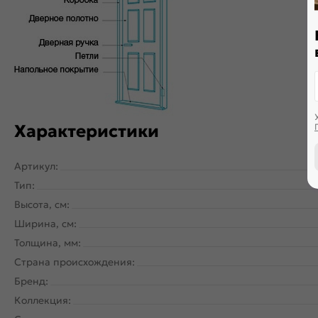
Дверь скрытого монтажа с внутреннем открыванием. Щитова
PUR-клея необратимой полимеризации. По периметру двер
Характеристики
Артикул:
Тип:
Высота, см:
Ширина, см:
Толщина, мм:
Страна происхождения:
Бренд:
Коллекция: