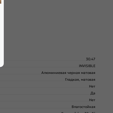
амбурат с малым размером ячейки и плита HDF. Используем
30.47
INVISIBLE
Алюминиевая черная матовая
Гладкая, матовая
Нет
Да
Нет
Влагостойкая