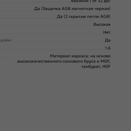
Высокий ( от 32 дБ)
Да (Защелка AGB магнитная черная)
Да (2 скрытые петли AGB)
Высокая
Нет
проём:
Да
1.6
Материал каркаса: на основе
высококачественного соснового бруса и MDF,
тамбурат, HDF