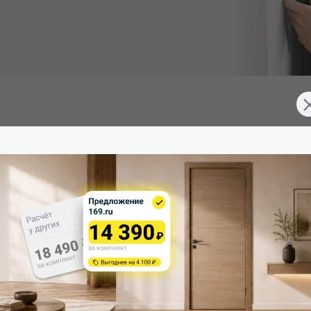
 (Южная Корея), превосходящее эмаль. Экологично, устойчиво
д 3 скрытые петли. Дверная коробка укомплектована ответной