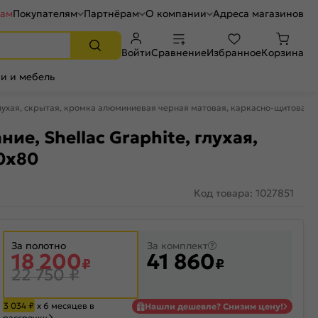
рам
Покупателям
Партнёрам
О компании
Адреса магазинов
Войти
Сравнение
Избранное
Корзина
и и мебель
 глухая, скрытая, кромка алюминиевая черная матовая, каркасно-щитовая
ие, Shellac Graphite, глухая,
0x80
Код товара: 1027851
За полотно
За комплект
18 200
41 860
₽
₽
22 750
₽
3 034
₽
х 6 месяцев в
Нашли дешевле? Снизим цену!
рассрочку