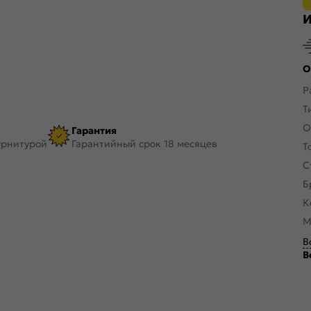
И
О
Р
Т
О
Гарантия
урнитурой
Гарантийный срок 18 месяцев
Т
С
Б
К
М
В
В