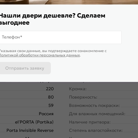
я дверь высокой прочности, которую обеспечивает жесткий т
и установлена алюминиевая кромка в цвете Черный
Нашли двери дешевле? Сделаем
выгоднее
Телефон*
Указывая свои данные, вы подтверждаете ознакомление c
Политикой обработки персональных данных
.
Отправить заявку
58180-10887
Вес, кг:
Межкомнатные двери
Тип коробки:
220
Кромка:
80
Поверхность:
59
Возможность покраски:
Россия
Для влажных помещений:
el’PORTA (Portika)
Наличие притвора:
Porta Invisible Reverse
Степень влагостойкости: