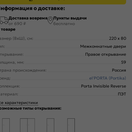
нформация о доставке:
Доставка вовремя
Пункты выдачи
от 690 ₽
бесплатно
 товаре
азмер (ВхШ), см:
220 x 80
ип:
Межкомнатные двери
ткрывание:
Правое открывание
олщина, мм:
59
трана происхождения:
Россия
ренд:
el’PORTA (Portika)
оллекция:
Porta Invisible Reverse
атериал:
ПЭТ
се характеристики
озможные типы открывания: