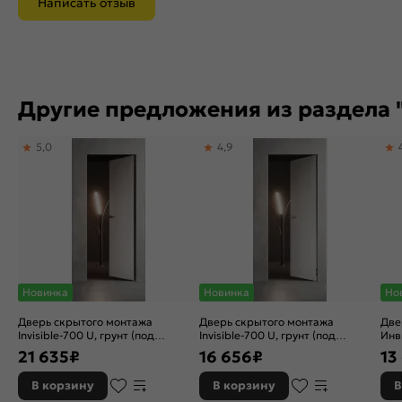
Написать отзыв
Другие предложения из раздела 
5,0
4,9
Новинка
Новинка
Но
Дверь скрытого монтажа
Дверь скрытого монтажа
Две
Invisible-700 U, грунт (под
Invisible-700 U, грунт (под
Инв
окраску), правое открывание,
окраску), правое открывание,
(по
21 635
₽
16 656
₽
13
Грунт, кромка алюминиевая
Грунт, каркасно-щитовая
Гру
черная матовая, каркасно-
мат
В корзину
В корзину
В
щитовая
щит