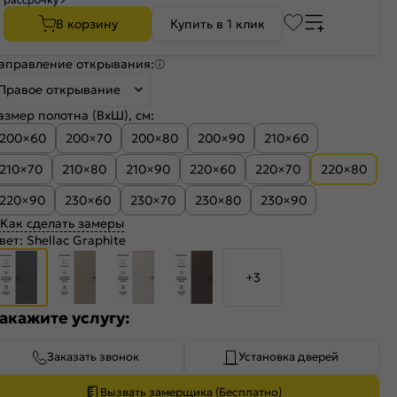
В корзину
Купить в 1 клик
аправление открывания:
Правое открывание
азмер полотна (ВхШ), см:
200×60
200×70
200×80
200×90
210×60
210×70
210×80
210×90
220×60
220×70
220×80
220×90
230×60
230×70
230×80
230×90
Как сделать замеры
вет:
Shellac Graphite
+3
акажите услугу:
Заказать звонок
Установка дверей
Вызвать замерщика (Бесплатно)