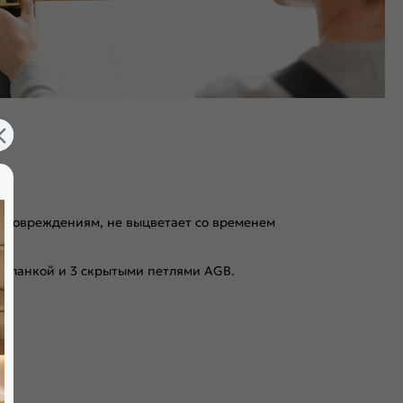
 к повреждениям, не выцветает со временем
 планкой и 3 скрытыми петлями AGB.