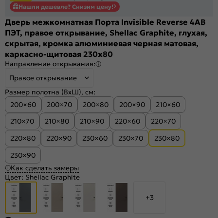
Нашли дешевле? Снизим цену!
Дверь межкомнатная Порта Invisible Reverse 4AB
ПЭТ, правое открывание, Shellac Graphite, глухая,
скрытая, кромка алюминиевая черная матовая,
каркасно-щитовая 230x80
Направление открывания:
Правое открывание
Размер полотна (ВхШ), см:
200×60
200×70
200×80
200×90
210×60
210×70
210×80
210×90
220×60
220×70
220×80
220×90
230×60
230×70
230×80
230×90
Как сделать замеры
Цвет:
Shellac Graphite
+3