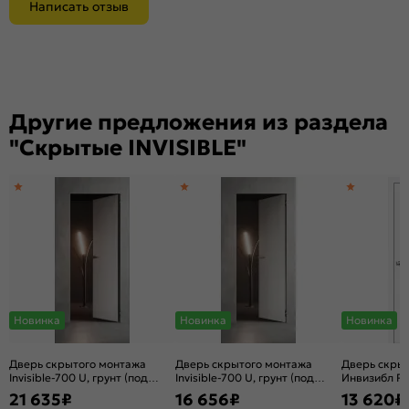
Написать отзыв
Другие предложения из раздела
"Скрытые INVISIBLE"
Новинка
Новинка
Новинка
Дверь скрытого монтажа
Дверь скрытого монтажа
Дверь скры
Invisible-700 U, грунт (под
Invisible-700 U, грунт (под
Инвизибл Ре
окраску), правое открывание,
окраску), правое открывание,
грунт (под о
21 635
₽
16 656
₽
13 620
₽
Грунт, кромка алюминиевая
Грунт, каркасно-щитовая
открывание,