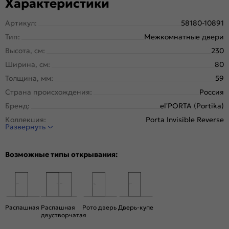
Характеристики
Артикул:
58180-10891
Тип:
Межкомнатные двери
Высота, см:
230
Ширина, см:
80
Толщина, мм:
59
Страна происхождения:
Россия
Бренд:
el’PORTA (Portika)
Коллекция:
Porta Invisible Reverse
Развернуть
Стиль:
Минимализм
Тип двери:
Глухая, Скрытая
Возможные типы открывания:
Система открывания:
Раздвижная, Классическая
Конструкция двери:
Каркасно-щитовая
Цвет:
Shellac Graphite
Общий цвет:
Серый
Распашная
Распашная
Рото дверь
Дверь-купе
двустворчатая
Стекло:
Без стекла