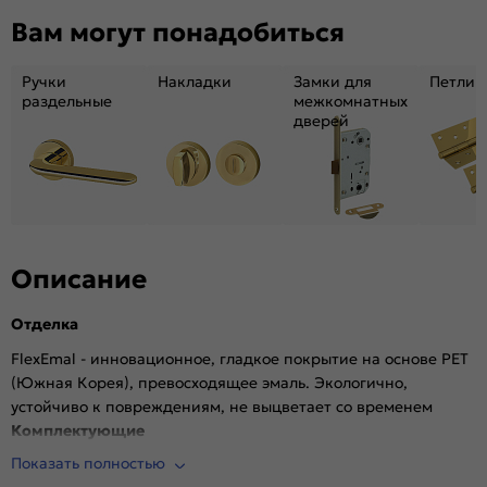
Декор:
Без декора
Вам могут понадобиться
Вес, кг:
31.86
Тип коробки:
INVISIBLE
Ручки
Накладки
Замки для
Петли
Кромка:
Алюминиевая черная матовая
раздельные
межкомнатных
дверей
Поверхность:
Гладкая, матовая
Возможность покраски:
Нет
Для влажных помещений:
Да
Наличие притвора:
Нет
Степень влагостойкости:
Влагостойкая
Уровень шумоизоляции:
Высокий ( от 32 дБ)
Описание
Фрезеровка под замок:
Да (Защелка AGB магнитная черная)
Отделка
Фрезеровка под петли:
Да (2 скрытые петли AGB)
Износостойкость:
Высокая
FlexEmal - инновационное, гладкое покрытие на основе PET
(Южная Корея), превосходящее эмаль. Экологично,
Пропускает свет:
Нет
устойчиво к повреждениям, не выцветает со временем
Подходит под двухстворчатый проём:
Да
Комплектующие
Гарантия (лет):
1.6
Показать полностью
Врезана магнитная защелка AGB, выполнена фрезеровка
Материал:
Материал каркаса: на основе