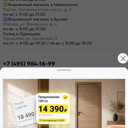
Фирменный магазин в Новокосино
Реутов, Носовихинское шоссе, д. 5
пн-вс: с 9:00 до 21:00
Фирменный магазин в Бутово
Москва, ул. Венёвская, д. 4
пн-вс: с 9:00 до 21:00
Склад в Одинцово
Одинцово, ул. Баковская, 5
пн-пт: с 9:00 до 19:30
/
сб-вс: с 9:00 до 18:00
+7 (495) 984-16-99
Заказать звонок
Стать дилером
Расскажите о нас
Поделиться
Оцените магазин