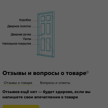
под 3 скрытые петли. Дверная коробка укомплектована
Материал:
Материал каркаса: на основе
ответной планкой и 3 скрытыми петлями AGB.
высококачественного соснового бруса и MDF,
Стекло
тамбурат, HDF
Без стекла
Декор
Без декора
Особенности
Двери с алюминиевой кромкой укомплектованы
механизмом магнитной защелки для легкого и практически
бесшумного закрывания; выполнена фрезеровка под
скрытые петли.
Отзывы и вопросы о товаре
0
Отзывы о товаре
Вопросы и ответы
Отзывов ещё нет — будет здорово, если вы
напишете свои впечатления о товаре