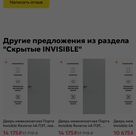
Написать отзыв
Другие предложения из раздела
"Скрытые INVISIBLE"
Дверь межкомнатная Порта
Дверь межкомнатная Порта
Дверь межк
Invisible Reverse 4A ПЭТ, левое
Invisible Reverse 4A ПЭТ,
Invisible 4A 
открывание, Shellac Grey,
правое открывание, Shellac
глухая, скр
14 175
₽
14 175
₽
10 675
₽
17 719 ₽
17 719 ₽
глухая, скрытая, кромка
Grey, глухая, скрытая, кромка
алюминиева