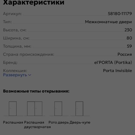
Характеристики
Артикул:
58180-11179
Тип:
Межкомнатные двери
Высота, см:
230
Ширина, см:
80
Толщина, мм:
59
Страна происхождения:
Россия
Бренд:
el’PORTA (Portika)
Коллекция:
Porta Invisible
Развернуть
Стиль:
Минимализм
Тип двери:
Глухая, Скрытая
Возможные типы открывания:
Система открывания:
Классическая, Раздвижная
Конструкция двери:
Каркасно-щитовая
Цвет:
Keramik Beige
Общий цвет:
Бежевый
Распашная
Распашная
Рото дверь
Дверь-купе
двустворчатая
Стекло:
Без стекла