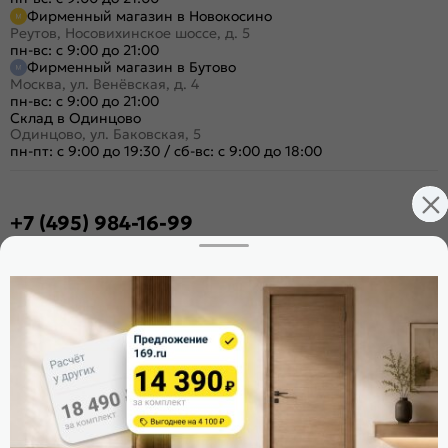
Фирменный магазин в Новокосино
Реутов, Носовихинское шоссе, д. 5
пн-вс: с 9:00 до 21:00
Фирменный магазин в Бутово
Москва, ул. Венёвская, д. 4
пн-вс: с 9:00 до 21:00
Склад в Одинцово
Одинцово, ул. Баковская, 5
пн-пт: с 9:00 до 19:30
/
сб-вс: с 9:00 до 18:00
+7 (495) 984-16-99
Заказать звонок
Стать дилером
Расскажите о нас
Поделиться
Оцените магазин