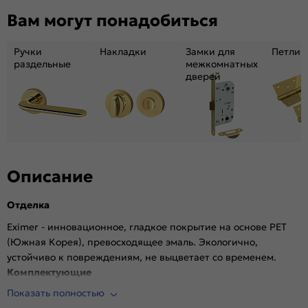
Декор:
Без декора
Вам могут понадобиться
Вес, кг:
31.86
Размер упаковки:
231*81*6.9
Ручки
Накладки
Замки для
Петли
Тип коробки:
INVISIBLE
раздельные
межкомнатных
дверей
Кромка:
Алюминиевая черная матовая
Поверхность:
Гладкая, матовая
Возможность покраски:
Нет
Для влажных помещений:
Да
Наличие притвора:
Нет
Степень влагостойкости:
Влагостойкая
Описание
Уровень шумоизоляции:
Высокий (26-32дБ)
Отделка
Фрезеровка под замок:
Да (Защелка AGB магнитная черная)
Фрезеровка под петли:
Да (3 скрытые петли AGB)
Eximer - инновационное, гладкое покрытие на основе PET
(Южная Корея), превосходящее эмаль. Экологично,
Износостойкость:
Высокая
устойчиво к повреждениям, не выцветает со временем.
Пропускает свет:
Нет
Комплектующие
Подходит под двухстворчатый проём:
Да
Показать полностью
Врезана магнитная защелка AGB, выполнена фрезеровка
Гарантия (лет):
1.6