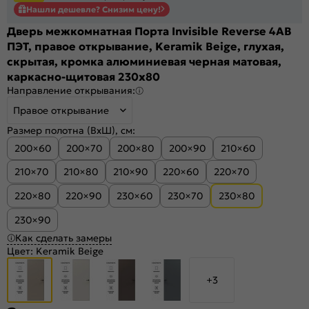
Нашли дешевле? Снизим цену!
Дверь межкомнатная Порта Invisible Reverse 4AB
ПЭТ, правое открывание, Keramik Beige, глухая,
скрытая, кромка алюминиевая черная матовая,
каркасно-щитовая 230x80
Направление открывания:
Правое открывание
Размер полотна (ВхШ), см:
200×60
200×70
200×80
200×90
210×60
210×70
210×80
210×90
220×60
220×70
220×80
220×90
230×60
230×70
230×80
230×90
Как сделать замеры
Цвет:
Keramik Beige
+3