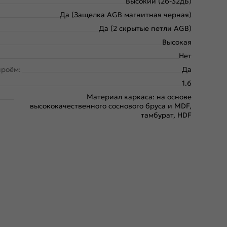
Высокий (26-32дБ)
Да (Защелка AGB магнитная черная)
Да (2 скрытые петли AGB)
Высокая
Нет
проём:
Да
1.6
Материал каркаса: на основе
высококачественного соснового бруса и MDF,
тамбурат, HDF