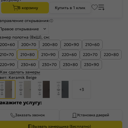
В корзину
Купить в 1 клик
аправление открывания:
Правое открывание
азмер полотна (ВхШ), см:
200×60
200×70
200×80
200×90
210×60
210×70
210×80
210×90
220×60
220×70
220×80
220×90
230×60
230×70
230×80
230×90
Как сделать замеры
вет:
Keramik Beige
+3
акажите услугу:
Заказать звонок
Установка дверей
Вызвать замерщика (Бесплатно)