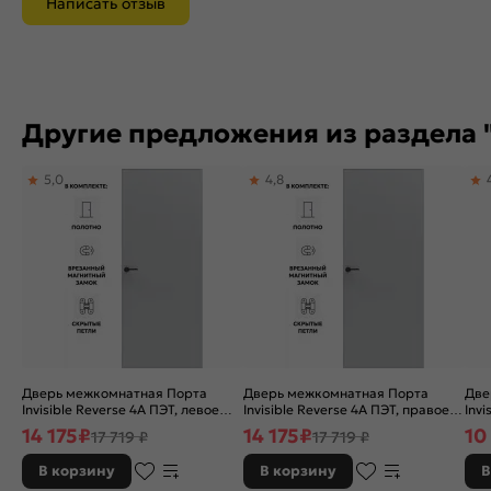
Написать отзыв
Другие предложения из раздела 
5,0
4,8
Дверь межкомнатная Порта
Дверь межкомнатная Порта
Две
Invisible Reverse 4A ПЭТ, левое
Invisible Reverse 4A ПЭТ, правое
Invi
открывание, Shellac Grey, глухая,
открывание, Shellac Grey, глухая,
глу
14 175
₽
14 175
₽
10
17 719 ₽
17 719 ₽
скрытая, кромка алюминиевая
скрытая, кромка алюминиевая
алю
матовый хром, каркасно-
матовый хром, каркасно-
кар
В корзину
В корзину
В
щитовая
щитовая