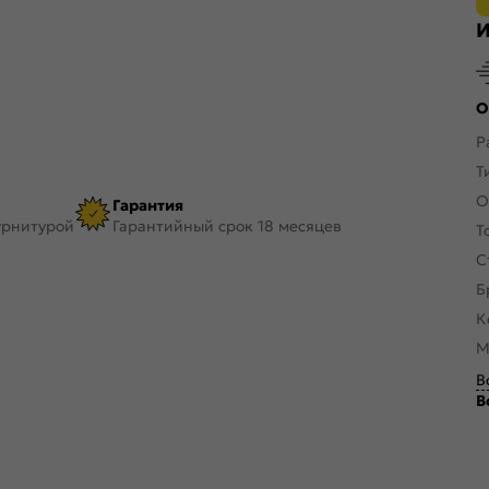
И
О
Р
Т
О
Гарантия
урнитурой
Гарантийный срок 18 месяцев
Т
С
Б
К
М
В
В