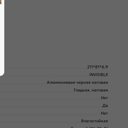
крывания; выполнена фрезеровка под скрытые петли.
211*81*6.9
INVISIBLE
Алюминиевая черная матовая
Гладкая, матовая
Нет
Да
Нет
Влагостойкая