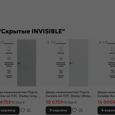
"Скрытые INVISIBLE"
4,9
5,0
4,8
рь межкомнатная Порта
Дверь межкомнатная Порта
Дверь меж
sible 4A ПЭТ, Shellac Grey,
Invisible 4A ПЭТ, Shellac White,
Invisible R
хая, скрытая, кромка
глухая, скрытая, кромка
открывание,
 675
₽
10 675
₽
14 000
13 344 ₽
13 344 ₽
миниевая матовый хром,
алюминиевая матовый хром,
глухая, ск
касно-щитовая
каркасно-щитовая
алюминиев
 корзину
В корзину
В корз
каркасно-