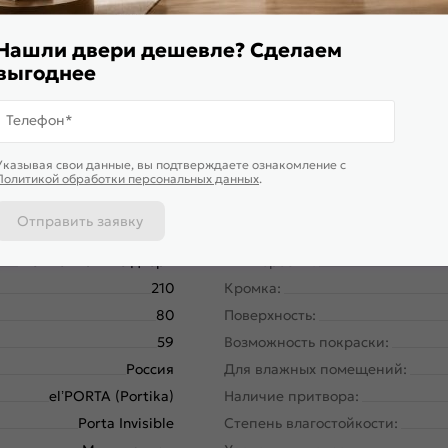
магнитной защелки для легкого и практически бесшумного за
Нашли двери дешевле? Сделаем
выгоднее
Телефон*
Указывая свои данные, вы подтверждаете ознакомление c
Политикой обработки персональных данных
.
Отправить заявку
58180-11171
Размер упаковки:
Межкомнатные двери
Тип коробки:
210
Кромка:
80
Поверхность:
59
Возможность покраски:
Россия
Для влажных помещений:
el’PORTA (Portika)
Наличие притвора:
Porta Invisible
Степень влагостойкости: