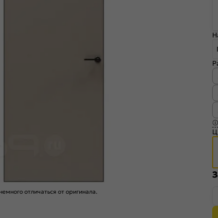
Н
Р
Ц
З
емного отличаться от оригинала.