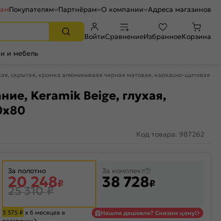
рам
Покупателям
Партнёрам
О компании
Адреса магазинов
Войти
Сравнение
Избранное
Корзина
и и мебель
лухая, скрытая, кромка алюминиевая черная матовая, каркасно-щитовая
ие, Keramik Beige, глухая,
0x80
Код товара: 987262
За полотно
За комплект
20 248
38 728
₽
₽
25 310
₽
3 375
₽
х 6 месяцев в
Нашли дешевле? Снизим цену!
рассрочку