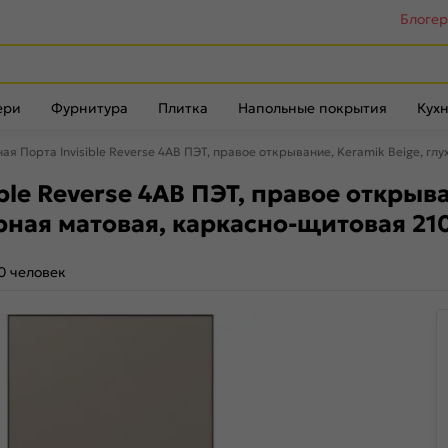
Блоге
ери
Фурнитура
Плитка
Напольные покрытия
Кухн
я Порта Invisible Reverse 4AB ПЭТ, правое открывание, Keramik Beige, г
le Reverse 4AB ПЭТ, правое открыван
рная матовая, каркасно-щитовая 21
0 человек