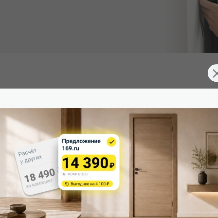
Южная Корея), превосходящее эмаль. Экологично, устойчиво к 
д 2 скрытые петли. Дверная коробка укомплектована ответной