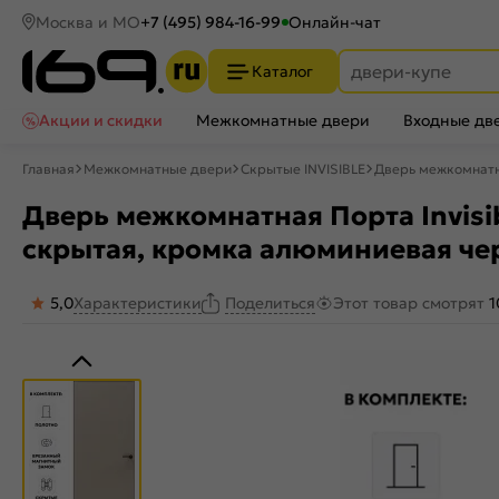
Москва и МО
+7 (495) 984-16-99
Онлайн-чат
Каталог
Акции и скидки
Межкомнатные двери
Входные дв
Главная
Межкомнатные двери
Скрытые INVISIBLE
Дверь межкомнатна
Дверь межкомнатная Порта Invisib
скрытая, кромка алюминиевая че
5,0
Характеристики
Этот товар смотрят
1
Поделиться