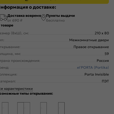
нформация о доставке:
Доставка вовремя
Пункты выдачи
от 690 ₽
бесплатно
 товаре
азмер (ВхШ), см:
210 x 80
ип:
Межкомнатные двери
ткрывание:
Правое открывание
олщина, мм:
59
трана происхождения:
Россия
ренд:
el’PORTA (Portika)
оллекция:
Porta Invisible
атериал:
ПЭТ
се характеристики
озможные типы открывания: