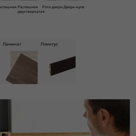
аспашная
Распашная
Рото дверь
Дверь-купе
двустворчатая
Ламинат
Плинтус