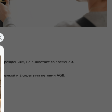
повреждениям, не выцветает со временем.
 планкой и 2 скрытыми петлями AGB.