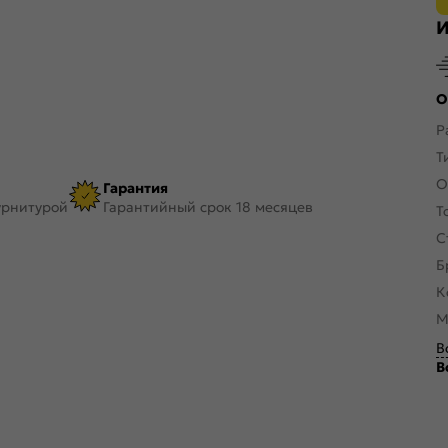
И
О
Р
Т
О
Гарантия
урнитурой
Гарантийный срок 18 месяцев
Т
С
Б
К
М
В
В