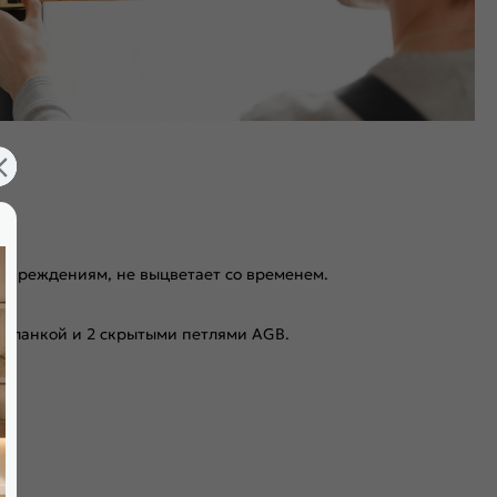
повреждениям, не выцветает со временем.
 планкой и 2 скрытыми петлями AGB.