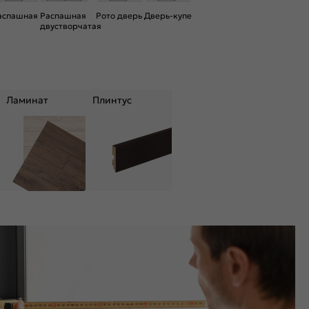
аспашная
Распашная
Рото дверь
Дверь-купе
двустворчатая
Ламинат
Плинтус