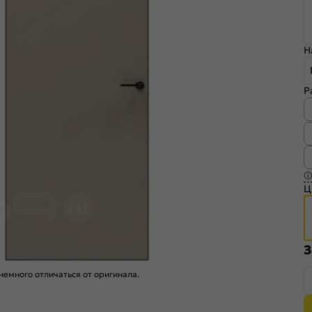
Н
Р
Ц
З
емного отличаться от оригинала.