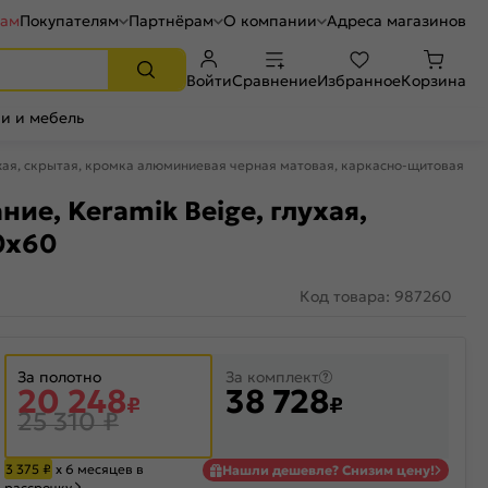
рам
Покупателям
Партнёрам
О компании
Адреса магазинов
Войти
Сравнение
Избранное
Корзина
и и мебель
лухая, скрытая, кромка алюминиевая черная матовая, каркасно-щитовая
ие, Keramik Beige, глухая,
0x60
Код товара: 987260
За полотно
За комплект
20 248
38 728
₽
₽
25 310
₽
3 375
₽
х 6 месяцев в
Нашли дешевле? Снизим цену!
рассрочку