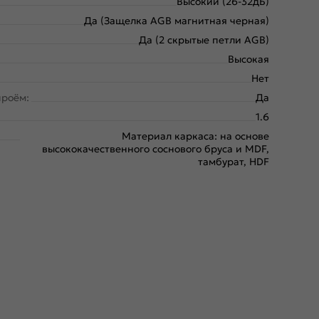
Высокий (26-32дБ)
Да (Защелка AGB магнитная черная)
Да (2 скрытые петли AGB)
Высокая
Нет
проём:
Да
1.6
Материал каркаса: на основе
высококачественного соснового бруса и MDF,
тамбурат, HDF