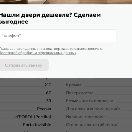
магнитной защелки для легкого и практически бесшумного за
Нашли двери дешевле? Сделаем
выгоднее
Телефон*
Указывая свои данные, вы подтверждаете ознакомление c
Политикой обработки персональных данных
.
Отправить заявку
58160-11169
Размер упаковки:
Межкомнатные двери
Тип коробки:
210
Кромка:
60
Поверхность:
59
Возможность покраски:
Россия
Для влажных помещений:
el’PORTA (Portika)
Наличие притвора:
Porta Invisible
Степень влагостойкости: