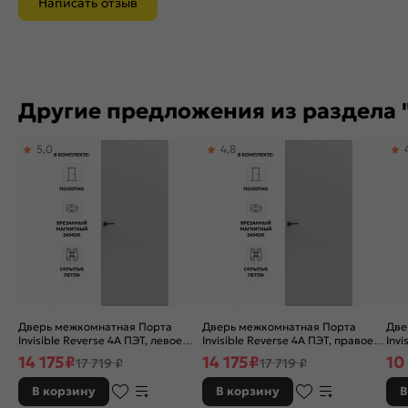
Написать отзыв
Другие предложения из раздела 
5,0
4,8
Дверь межкомнатная Порта
Дверь межкомнатная Порта
Две
Invisible Reverse 4A ПЭТ, левое
Invisible Reverse 4A ПЭТ, правое
Invi
открывание, Shellac Grey, глухая,
открывание, Shellac Grey, глухая,
глу
14 175
₽
14 175
₽
10
17 719 ₽
17 719 ₽
скрытая, кромка алюминиевая
скрытая, кромка алюминиевая
алю
матовый хром, каркасно-
матовый хром, каркасно-
кар
В корзину
В корзину
В
щитовая
щитовая