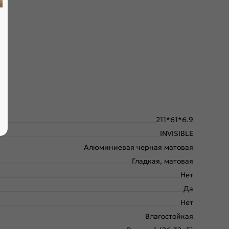
крывания; выполнена фрезеровка под скрытые петли.
211*61*6.9
INVISIBLE
Алюминиевая черная матовая
Гладкая, матовая
Нет
Да
Нет
Влагостойкая