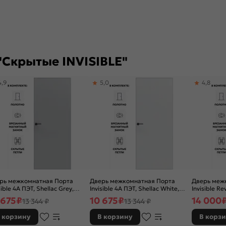
"Скрытые INVISIBLE"
4,9
5,0
4,8
рь межкомнатная Порта
Дверь межкомнатная Порта
Дверь меж
sible 4A ПЭТ, Shellac Grey,
Invisible 4A ПЭТ, Shellac White,
Invisible R
хая, скрытая, кромка
глухая, скрытая, кромка
открывание,
 675
₽
10 675
₽
14 000
13 344 ₽
13 344 ₽
миниевая матовый хром,
алюминиевая матовый хром,
глухая, ск
касно-щитовая
каркасно-щитовая
алюминиев
 корзину
В корзину
В корз
каркасно-