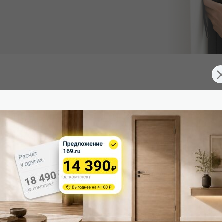
Южная Корея), превосходящее эмаль. Экологично, устойчиво к 
д 2 скрытые петли. Дверная коробка укомплектована ответной