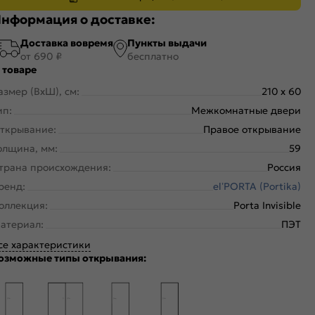
нформация о доставке:
Доставка вовремя
Пункты выдачи
от 690 ₽
бесплатно
 товаре
азмер (ВхШ), см:
210 x 60
ип:
Межкомнатные двери
ткрывание:
Правое открывание
олщина, мм:
59
трана происхождения:
Россия
ренд:
el’PORTA (Portika)
оллекция:
Porta Invisible
атериал:
ПЭТ
се характеристики
озможные типы открывания: