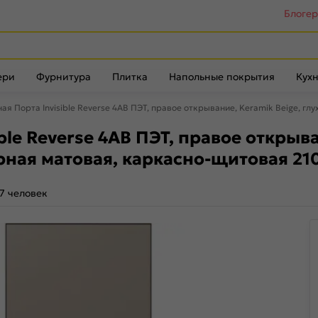
Блоге
ери
Фурнитура
Плитка
Напольные покрытия
Кухн
я Порта Invisible Reverse 4AB ПЭТ, правое открывание, Keramik Beige, г
le Reverse 4AB ПЭТ, правое открыван
рная матовая, каркасно-щитовая 21
7 человек