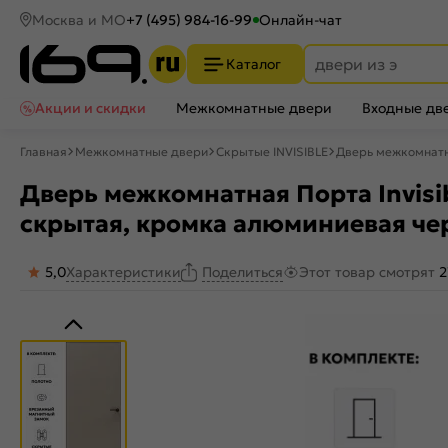
Москва и МО
+7 (495) 984-16-99
Онлайн-чат
Каталог
Акции и скидки
Межкомнатные двери
Входные дв
Главная
Межкомнатные двери
Скрытые INVISIBLE
Дверь межкомнатна
Дверь межкомнатная Порта Invisib
скрытая, кромка алюминиевая че
5,0
Характеристики
Этот товар смотрят
2
Поделиться