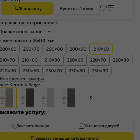
В корзину
Купить в 1 клик
аправление открывания:
Правое открывание
азмер полотна (ВхШ), см:
200×60
200×70
200×80
200×90
210×60
210×70
210×80
210×90
220×60
220×70
220×80
220×90
230×60
230×70
230×80
230×90
Как сделать замеры
вет:
Keramik Beige
+3
акажите услугу:
Заказать звонок
Установка дверей
Вызвать замерщика (Бесплатно)