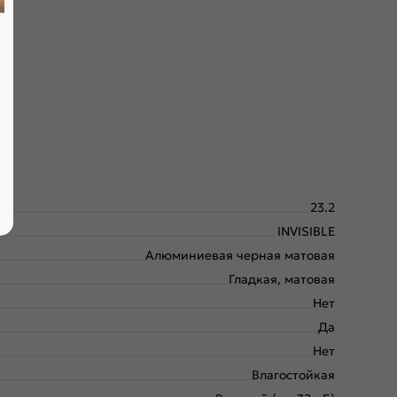
амбурат с малым размером ячейки и плита HDF. Используем
23.2
INVISIBLE
Алюминиевая черная матовая
Гладкая, матовая
Нет
Да
Нет
Влагостойкая