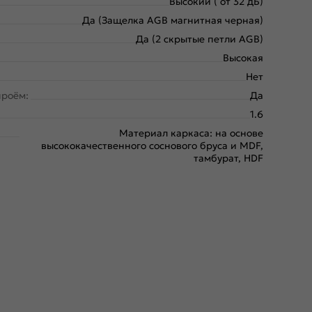
Высокий ( от 32 дБ)
Да (Защелка AGB магнитная черная)
Да (2 скрытые петли AGB)
Высокая
Нет
проём:
Да
1.6
Материал каркаса: на основе
высококачественного соснового бруса и MDF,
тамбурат, HDF