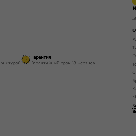
И
О
Р
Т
О
Гарантия
урнитурой
Гарантийный срок 18 месяцев
Т
С
Б
К
М
В
В