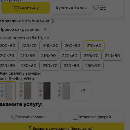
В корзину
Купить в 1 клик
аправление открывания:
Правое открывание
азмер полотна (ВхШ), см:
200×60
200×70
200×80
200×90
210×60
210×70
210×80
210×90
220×60
220×70
220×80
220×90
230×60
230×70
230×80
230×90
Как сделать замеры
вет:
Shellac White
+3
акажите услугу:
Заказать звонок
Установка дверей
Вызвать замерщика (Бесплатно)