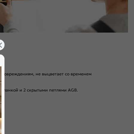
 к повреждениям, не выцветает со временем
 планкой и 2 скрытыми петлями AGB.