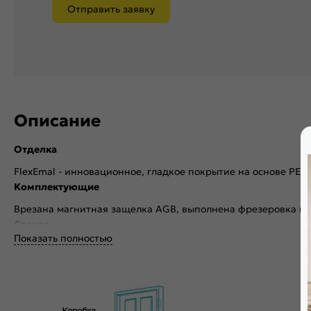
Отправить заявку
Описание
Отделка
FlexEmal - инновационное, гладкое покрытие на основе PET
Комплектующие
Врезана магнитная защелка AGB, выполнена фрезеровка по
Стекло
Показать полностью
Без стекла
Декор
Без декора
Особенности