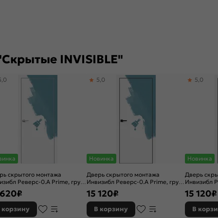
"Скрытые INVISIBLE"
5,0
5,0
5,0
винка
Новинка
Новинка
рь скрытого монтажа
Дверь скрытого монтажа
Дверь скр
изибл Реверс-0.А Prime, грунт
Инвизибл Реверс-0.А Prime, грунт
Инвизибл Р
д окраску), правое
(под окраску), левое открывание,
(под окрас
 620
₽
15 120
₽
15 120
₽
рывание, Грунт, кромка
Грунт, кромка алюминиевая
открывание
миниевая матовый хром,
черная матовая, каркасно-
алюминиев
 корзину
В корзину
В корз
касно-щитовая
щитовая
каркасно-