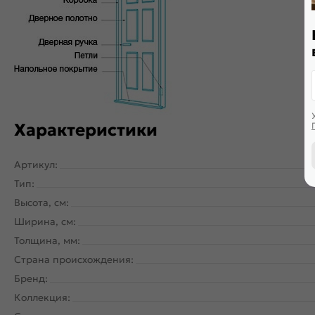
Дверь скрытого монтажа с внутреннем открыванием. Щитова
PUR-клея необратимой полимеризации. По периметру двер
Характеристики
Артикул:
Тип:
Высота, см:
Ширина, см:
Толщина, мм:
Страна происхождения:
Бренд:
Коллекция: