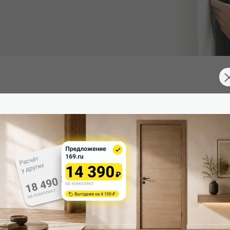
 (Южная Корея), превосходящее эмаль. Экологично, устойчиво
д 2 скрытые петли. Дверная коробка укомплектована ответной