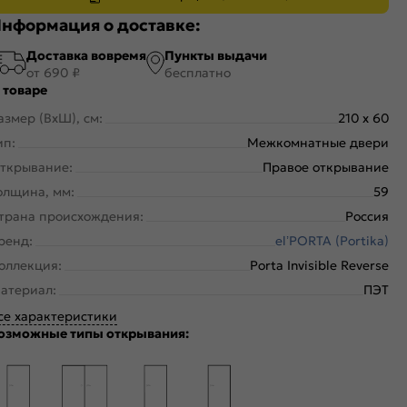
нформация о доставке:
Доставка вовремя
Пункты выдачи
от 690 ₽
бесплатно
 товаре
азмер (ВхШ), см:
210 x 60
ип:
Межкомнатные двери
ткрывание:
Правое открывание
олщина, мм:
59
трана происхождения:
Россия
ренд:
el’PORTA (Portika)
оллекция:
Porta Invisible Reverse
атериал:
ПЭТ
се характеристики
озможные типы открывания: