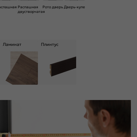
аспашная
Распашная
Рото дверь
Дверь-купе
двустворчатая
Ламинат
Плинтус