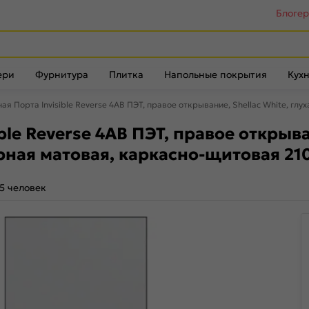
Блоге
ери
Фурнитура
Плитка
Напольные покрытия
Кухн
я Порта Invisible Reverse 4AB ПЭТ, правое открывание, Shellac White, г
e Reverse 4AB ПЭТ, правое открыван
рная матовая, каркасно-щитовая 21
5 человек