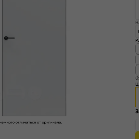
Н
Р
Ц
З
емного отличаться от оригинала.