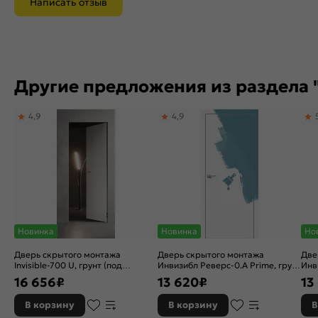
Написать отзыв
Другие предложения из раздела 
4,9
4,9
Новинка
Новинка
Но
Дверь скрытого монтажа
Дверь скрытого монтажа
Две
Invisible-700 U, грунт (под
Инвизибл Реверс-0.А Prime, грунт
Инв
окраску), правое открывание,
(под окраску), левое открывание,
(по
16 656
₽
13 620
₽
13
Грунт, каркасно-щитовая
Грунт, кромка алюминиевая
отк
матовый хром, каркасно-
алю
В корзину
В корзину
В
щитовая
кар