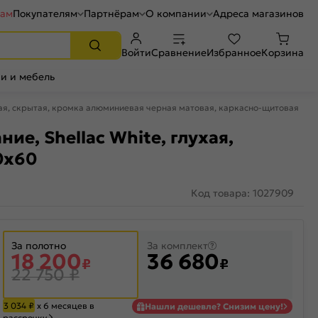
рам
Покупателям
Партнёрам
О компании
Адреса магазинов
Войти
Сравнение
Избранное
Корзина
и и мебель
лухая, скрытая, кромка алюминиевая черная матовая, каркасно-щитовая
ие, Shellac White, глухая,
0x60
Код товара: 1027909
За полотно
За комплект
18 200
36 680
₽
₽
22 750
₽
3 034
₽
х 6 месяцев в
Нашли дешевле? Снизим цену!
рассрочку