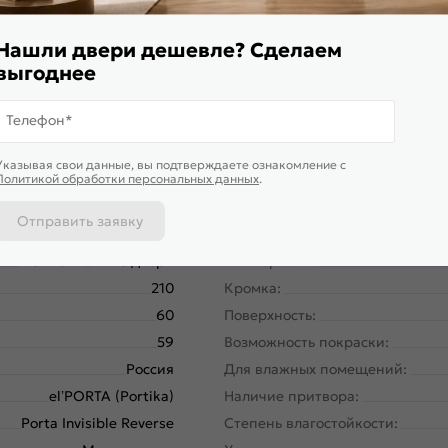
я дверь высокой прочности, которую обеспечивает жесткий т
и установлена алюминиевая кромка в цвете Черный
Нашли двери дешевле? Сделаем
выгоднее
Телефон*
Указывая свои данные, вы подтверждаете ознакомление c
Политикой обработки персональных данных
.
Отправить заявку
58160-10945
Вес, кг:
Межкомнатные двери
Тип коробки:
210
Кромка:
60
Поверхность:
59
Возможность покраски:
Россия
Для влажных помещений:
el’PORTA (Portika)
Наличие притвора:
Porta Invisible Reverse
Степень влагостойкости: