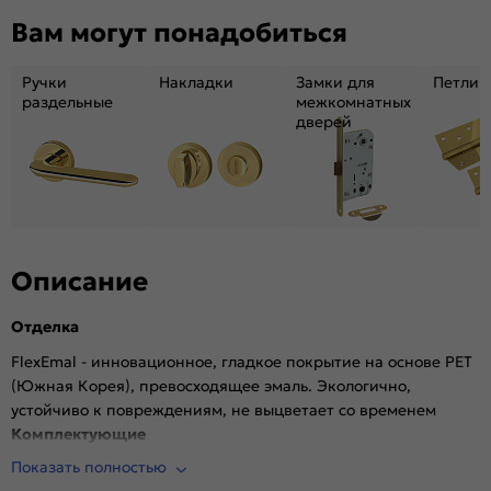
Декор:
Без декора
Вам могут понадобиться
Вес, кг:
34.54
Тип коробки:
INVISIBLE
Ручки
Накладки
Замки для
Петли
Кромка:
Алюминиевая черная матовая
раздельные
межкомнатных
дверей
Поверхность:
Гладкая, матовая
Возможность покраски:
Нет
Для влажных помещений:
Да
Наличие притвора:
Нет
Степень влагостойкости:
Влагостойкая
Уровень шумоизоляции:
Высокий ( от 32 дБ)
Описание
Фрезеровка под замок:
Да (Защелка AGB магнитная черная)
Отделка
Фрезеровка под петли:
Да (2 скрытые петли AGB)
Износостойкость:
Высокая
FlexEmal - инновационное, гладкое покрытие на основе PET
(Южная Корея), превосходящее эмаль. Экологично,
Пропускает свет:
Нет
устойчиво к повреждениям, не выцветает со временем
Подходит под двухстворчатый проём:
Да
Комплектующие
Гарантия (лет):
1.6
Показать полностью
Врезана магнитная защелка AGB, выполнена фрезеровка
Материал:
Материал каркаса: на основе