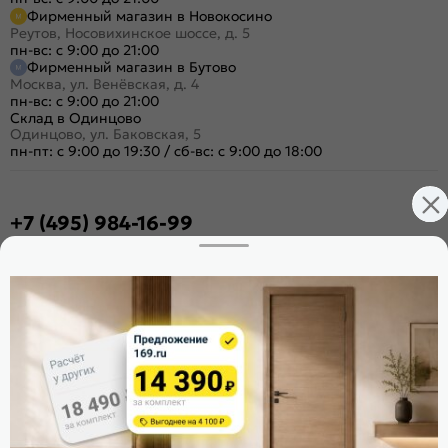
Фирменный магазин в Новокосино
Реутов, Носовихинское шоссе, д. 5
пн-вс: с 9:00 до 21:00
Фирменный магазин в Бутово
Москва, ул. Венёвская, д. 4
пн-вс: с 9:00 до 21:00
Склад в Одинцово
Одинцово, ул. Баковская, 5
пн-пт: с 9:00 до 19:30
/
сб-вс: с 9:00 до 18:00
+7 (495) 984-16-99
Заказать звонок
Стать дилером
Расскажите о нас
Поделиться
Оцените магазин