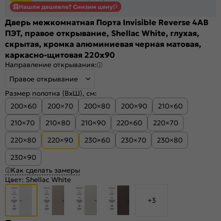
Нашли дешевле? Снизим цену!
Дверь межкомнатная Порта Invisible Reverse 4AB
ПЭТ, правое открывание, Shellac White, глухая,
скрытая, кромка алюминиевая черная матовая,
каркасно-щитовая 220x90
Направление открывания:
Правое открывание
Размер полотна (ВхШ), см:
200×60
200×70
200×80
200×90
210×60
210×70
210×80
210×90
220×60
220×70
220×80
220×90
230×60
230×70
230×80
230×90
Как сделать замеры
Цвет:
Shellac White
+3