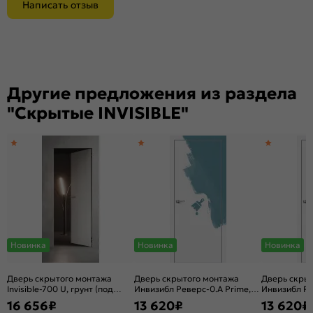
Написать отзыв
Другие предложения из раздела
"Скрытые INVISIBLE"
Новинка
Новинка
Новинка
Дверь скрытого монтажа
Дверь скрытого монтажа
Дверь скры
Invisible-700 U, грунт (под
Инвизибл Реверс-0.А Prime,
Инвизибл Ре
окраску), правое открывание,
грунт (под окраску), левое
грунт (под о
16 656
₽
13 620
₽
13 620
₽
Грунт, каркасно-щитовая
открывание, Грунт, кромка
открывание,