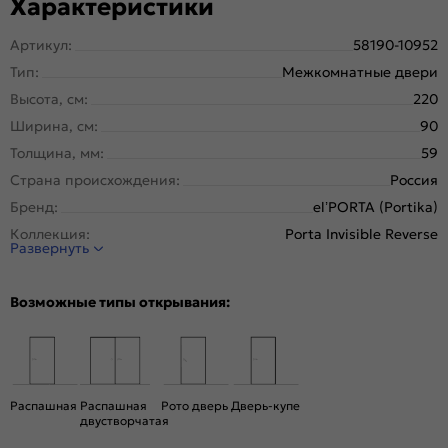
Характеристики
Артикул:
58190-10952
Тип:
Межкомнатные двери
Высота, см:
220
Ширина, см:
90
Толщина, мм:
59
Страна происхождения:
Россия
Бренд:
el’PORTA (Portika)
Коллекция:
Porta Invisible Reverse
Развернуть
Стиль:
Минимализм
Тип двери:
Глухая, Скрытая
Возможные типы открывания:
Система открывания:
Раздвижная, Классическая
Конструкция двери:
Каркасно-щитовая
Цвет:
Shellac White
Общий цвет:
Белый
Распашная
Распашная
Рото дверь
Дверь-купе
двустворчатая
Стекло:
Без стекла