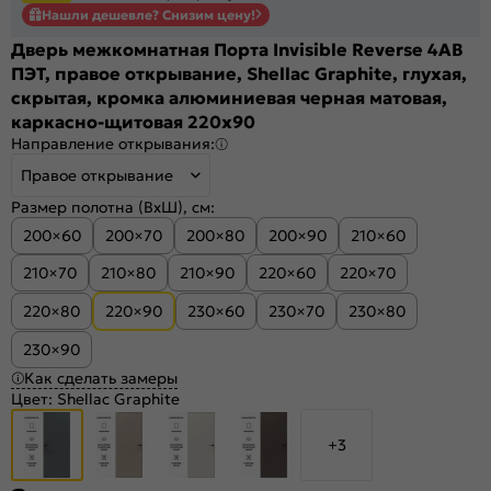
Нашли дешевле? Снизим цену!
Дверь межкомнатная Порта Invisible Reverse 4AB
ПЭТ, правое открывание, Shellac Graphite, глухая,
скрытая, кромка алюминиевая черная матовая,
каркасно-щитовая 220x90
Направление открывания:
Правое открывание
Размер полотна (ВхШ), см:
200×60
200×70
200×80
200×90
210×60
210×70
210×80
210×90
220×60
220×70
220×80
220×90
230×60
230×70
230×80
230×90
Как сделать замеры
Цвет:
Shellac Graphite
+3