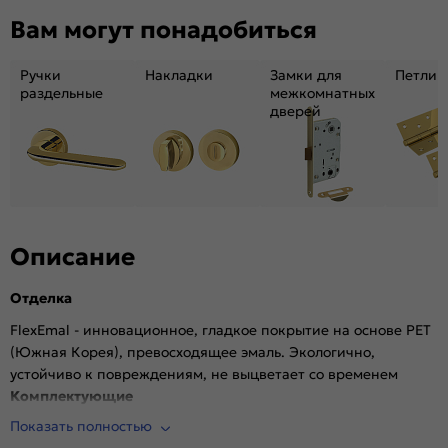
Декор:
Без декора
Вам могут понадобиться
Вес, кг:
34.54
Тип коробки:
INVISIBLE
Ручки
Накладки
Замки для
Петли
Кромка:
Алюминиевая черная матовая
раздельные
межкомнатных
дверей
Поверхность:
Гладкая, матовая
Возможность покраски:
Нет
Для влажных помещений:
Да
Наличие притвора:
Нет
Степень влагостойкости:
Влагостойкая
Уровень шумоизоляции:
Высокий ( от 32 дБ)
Описание
Фрезеровка под замок:
Да (Защелка AGB магнитная черная)
Отделка
Фрезеровка под петли:
Да (2 скрытые петли AGB)
Износостойкость:
Высокая
FlexEmal - инновационное, гладкое покрытие на основе PET
(Южная Корея), превосходящее эмаль. Экологично,
Пропускает свет:
Нет
устойчиво к повреждениям, не выцветает со временем
Подходит под двухстворчатый проём:
Да
Комплектующие
Гарантия (лет):
1.6
Показать полностью
Врезана магнитная защелка AGB, выполнена фрезеровка
Материал:
Материал каркаса: на основе