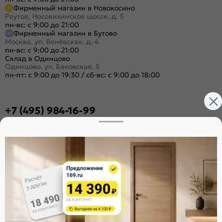
Фирменный магазин в Новокосино
Реутов, Носовихинское шоссе, д. 5
пн-вс: с 9:00 до 21:00
Фирменный магазин в Бутово
Москва, ул. Венёвская, д. 4
пн-вс: с 9:00 до 21:00
Склад в Одинцово
Одинцово, ул. Баковская, 5
пн-пт: с 9:00 до 19:30
/
сб-вс: с 9:00 до 18:00
+7 (495) 984-16-99
Заказать звонок
Стать дилером
Расскажите о нас
Поделиться
Оцените магазин