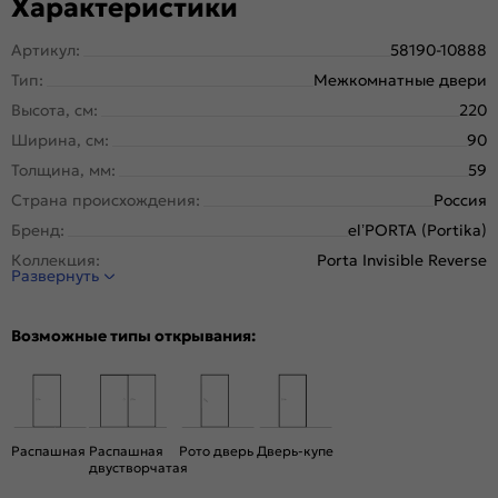
Характеристики
Артикул:
58190-10888
Тип:
Межкомнатные двери
Высота, см:
220
Ширина, см:
90
Толщина, мм:
59
Страна происхождения:
Россия
Бренд:
el’PORTA (Portika)
Коллекция:
Porta Invisible Reverse
Развернуть
Стиль:
Минимализм
Тип двери:
Глухая, Скрытая
Возможные типы открывания:
Система открывания:
Раздвижная, Классическая
Конструкция двери:
Каркасно-щитовая
Цвет:
Shellac Graphite
Общий цвет:
Серый
Распашная
Распашная
Рото дверь
Дверь-купе
двустворчатая
Стекло:
Без стекла