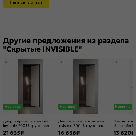
Написать отзыв
Другие предложения из раздела
"Скрытые INVISIBLE"
Новинка
Новинка
Новинка
Дверь скрытого монтажа
Дверь скрытого монтажа
Дверь скры
Invisible-700 U, грунт (под
Invisible-700 U, грунт (под
Инвизибл Ре
окраску), правое открывание,
окраску), правое открывание,
грунт (под о
21 635
₽
16 656
₽
13 620
₽
Грунт, кромка алюминиевая
Грунт, каркасно-щитовая
открывание,